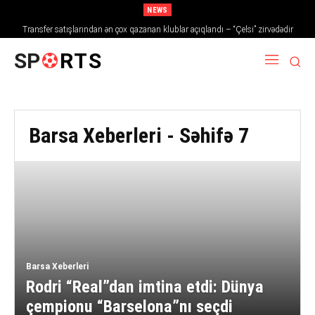
NEWS
Transfer satışlarından ən çox qazanan klublar açıqlandı – “Çelsi” zirvədədir
SP
RTS
Barsa Xeberleri
- Səhifə 7
Barsa Xeberleri
Rodri “Real”dan imtina etdi: Dünya
çempionu “Barselona”nı seçdi