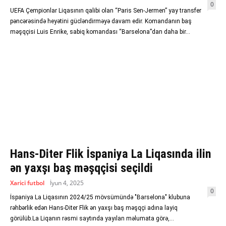
0
UEFA Çempionlar Liqasının qalibi olan “Paris Sen-Jermen” yay transfer
pəncərəsində heyətini gücləndirməyə davam edir. Komandanın baş
məşqçisi Luis Enrike, sabiq komandası “Barselona”dan daha bir...
Hans-Diter Flik İspaniya La Liqasında ilin
ən yaxşı baş məşqçisi seçildi
Xarici futbol
İyun 4, 2025
0
İspaniya La Liqasının 2024/25 mövsümündə "Barselona" klubuna
rəhbərlik edən Hans-Diter Flik ən yaxşı baş məşqçi adına layiq
görülüb.La Liqanın rəsmi saytında yayılan məlumata görə,...