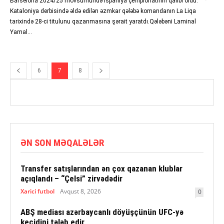
Barselona 2024/25 mövsümündə İspaniya çempionatının qalibi oldu.
Kataloniya derbisində əldə edilən əzmkar qələbə komandanın La Liqa
tarixində 28-ci titulunu qazanmasına şərait yaratdı.Qələbəni Laminal
Yamal...
6
7
8
ƏN SON MƏQALƏLƏR
Transfer satışlarından ən çox qazanan klublar
açıqlandı – “Çelsi” zirvədədir
Xarici futbol
Avqust 8, 2026
0
ABŞ mediası azərbaycanlı döyüşçünün UFC-yə
keçidini tələb edir