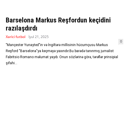
Barselona Markus Reşfordun keçidini
razılaşdırdı
Xarici futbol
İyul 21, 2025
0
"Mançester Yunayted"in və İngiltərə millisinin hücumçusu Markus
Reşford "Barselona"ya keçməyə yaxındır.Bu barədə tanınmış jurnalist
Fabritsio Romano məlumat yayıb. Onun sözlərinə görə, tərəflər prinsipial
şifahi...