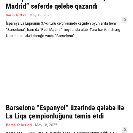
Madrid” səfərdə qələbə qazandı
Xarici futbol
May 19, 2025
0
İspaniya La Liqasının 37-ci turu çərçivəsində keçirilən oyunlarda həm
“Barselona”, həm də “Real Madrid” meydanda olub. Tura hər iki nəhəng
klubun nəticələri damğa vurdu.“Barselona”...
Barselona “Espanyol” üzərində qələbə ilə
La Liqa çempionluğunu təmin etdi
Barsa Xeberleri
May 16, 2025
0