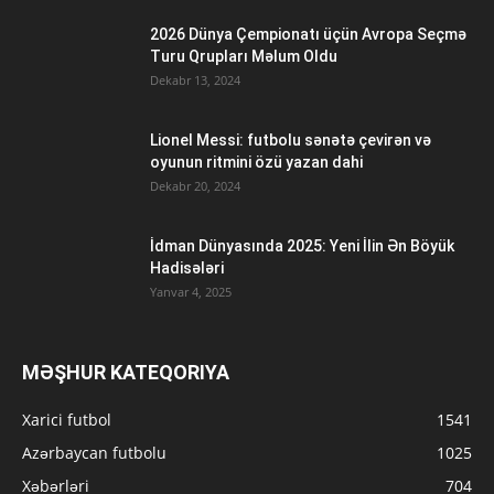
2026 Dünya Çempionatı üçün Avropa Seçmə
Turu Qrupları Məlum Oldu
Dekabr 13, 2024
Lionel Messi: futbolu sənətə çevirən və
oyunun ritmini özü yazan dahi
Dekabr 20, 2024
İdman Dünyasında 2025: Yeni İlin Ən Böyük
Hadisələri
Yanvar 4, 2025
MƏŞHUR KATEQORIYA
Xarici futbol
1541
Azərbaycan futbolu
1025
Xəbərləri
704