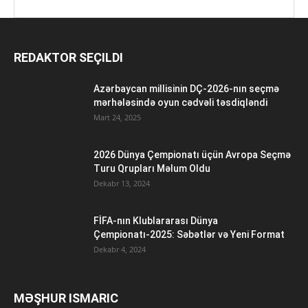
REDAKTOR SEÇILDI
Azərbaycan millisinin DÇ-2026-nın seçmə
mərhələsində oyun cədvəli təsdiqləndi
Mart 24, 2025
2026 Dünya Çempionatı üçün Avropa Seçmə
Turu Qrupları Məlum Oldu
Dekabr 13, 2024
FİFA-nın Klublararası Dünya
Çempionatı-2025: Səbətlər və Yeni Format
Dekabr 4, 2024
MƏŞHUR ISMARIC