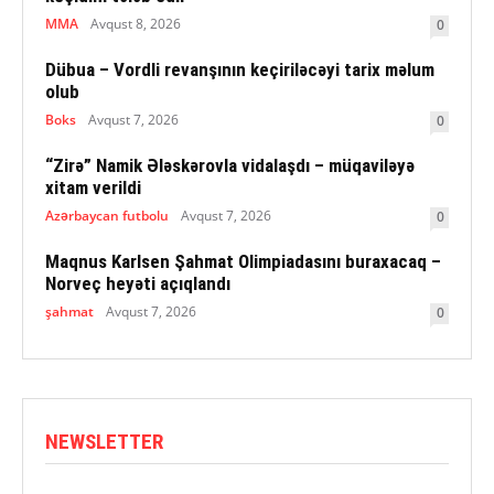
MMA
Avqust 8, 2026
0
Dübua – Vordli revanşının keçiriləcəyi tarix məlum
olub
Boks
Avqust 7, 2026
0
“Zirə” Namik Ələskərovla vidalaşdı – müqaviləyə
xitam verildi
Azərbaycan futbolu
Avqust 7, 2026
0
Maqnus Karlsen Şahmat Olimpiadasını buraxacaq –
Norveç heyəti açıqlandı
şahmat
Avqust 7, 2026
0
NEWSLETTER