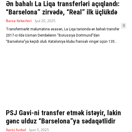
Ən bahalı La Liqa transferləri açıqlandı:
“Barselona” zirvədə, “Real” ilk üçlükdə
Barsa Xeberleri
İyul 20, 2025
0
Transfermarkt məlumatına əsasən, La Liqa tarixində ən bahalı transfer
2017-ci ildə Usman Dembelenin “Borussiya Dortmund”dan
“Barselona”ya keçidi olub. Kataloniya klubu fransalı vinger üçün 135...
PSJ Gavi-ni transfer etmək istəyir, lakin
gənc ulduz “Barselona”ya sədaqətlidir
Xarici futbol
İyun 5, 2025