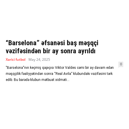
“Barselona” əfsanəsi baş məşqçi
vəzifəsindən bir ay sonra ayrıldı
Xarici futbol
May 24, 2025
0
"Barselona"nın keçmiş qapıçısı Viktor Valdes cəmi bir ay davam edən
məşqçilik fəaliyyətindən sonra “Real Avila” klubundakı vəzifəsini tərk
edib. Bu barədə klubun mətbuat xidməti...