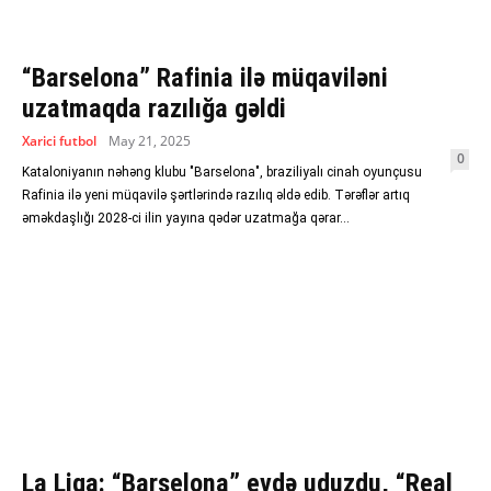
“Barselona” Rafinia ilə müqaviləni
uzatmaqda razılığa gəldi
Xarici futbol
May 21, 2025
0
Kataloniyanın nəhəng klubu "Barselona", braziliyalı cinah oyunçusu
Rafinia ilə yeni müqavilə şərtlərində razılıq əldə edib. Tərəflər artıq
əməkdaşlığı 2028-ci ilin yayına qədər uzatmağa qərar...
La Liqa: “Barselona” evdə uduzdu, “Real