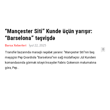
“Mançester Siti” Kunde üçün yarışır:
“Barselona” təşvişdə
Barsa Xeberleri
İyul 22, 2025
0
Transfer bazarında maraqlı rəqabət yaranır. "Mançester Siti"nin baş
məşqçisi Pep Qvardiola "Barselona"nın sağ müdafiəçisi Jül Kundeni
komandasında görmək istəyir.İnsayder Fabris Qokensin məlumatına
görə, Pep...