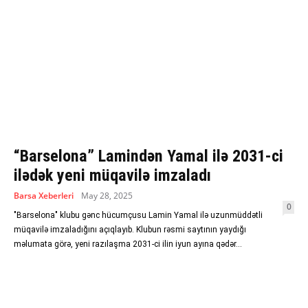
“Barselona” Lamindən Yamal ilə 2031-ci
ilədək yeni müqavilə imzaladı
Barsa Xeberleri
May 28, 2025
0
"Barselona" klubu gənc hücumçusu Lamin Yamal ilə uzunmüddətli
müqavilə imzaladığını açıqlayıb. Klubun rəsmi saytının yaydığı
məlumata görə, yeni razılaşma 2031-ci ilin iyun ayına qədər...