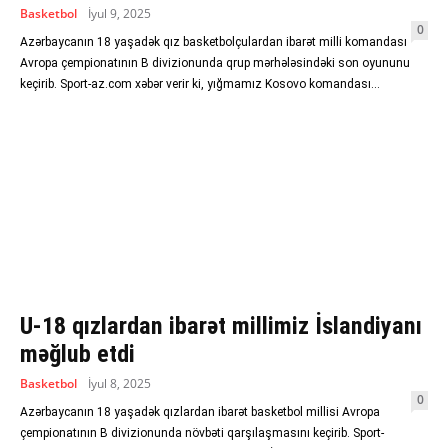
Basketbol
İyul 9, 2025
0
Azərbaycanın 18 yaşadək qız basketbolçulardan ibarət milli komandası
Avropa çempionatının B divizionunda qrup mərhələsindəki son oyununu
keçirib. Sport-az.com xəbər verir ki, yığmamız Kosovo komandası...
U-18 qızlardan ibarət millimiz İslandiyanı
məğlub etdi
Basketbol
İyul 8, 2025
0
Azərbaycanın 18 yaşadək qızlardan ibarət basketbol millisi Avropa
çempionatının B divizionunda növbəti qarşılaşmasını keçirib. Sport-