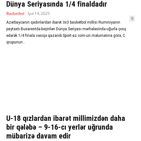
Dünya Seriyasında 1/4 finaldadır
Basketbol
İyul 14, 2025
0
Azərbaycanın qadınlardan ibarət 3x3 basketbol millisi Rumıniyanın
paytaxtı Buxarestdə keçirilən Dünya Seriyası mərhələsində uğurla çıxış
edərək 1/4 finala vəsiqə qazanıb.Sport-az.com-un məlumatına görə, C
qrupunun...
U-18 qızlardan ibarət millimizdən daha
bir qələbə – 9-16-cı yerlər uğrunda
mübarizə davam edir