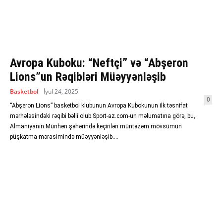
Avropa Kuboku: “Neftçi” və “Abşeron
Lions”un Rəqibləri Müəyyənləşib
Basketbol
İyul 24, 2025
0
“Abşeron Lions” basketbol klubunun Avropa Kubokunun ilk təsnifat
mərhələsindəki rəqibi bəlli olub.Sport-az.com-un məlumatına görə, bu,
Almaniyanın Münhen şəhərində keçirilən müntəzəm mövsümün
püşkatma mərasimində müəyyənləşib....