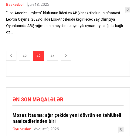
Basketbol
İyun 18, 2025
0
“Los-Anceles Leykers” klubunun lideri və ABŞ basketbolunun əfsanəsi
Lebron Ceyms, 2028-ci ildə Los-Ancelesdə keçiriləcək Yay Olimpiya
Oyunlarında ABŞ yığmasının heyətində oynayıb-oynamayacağı ilə bağlı
öz...
25
26
27
ƏN SON MƏQALƏLƏR
Moses Itauma: ağır çəkidə yeni dövrün ən təhlükəli
namizədlərindən biri
Oyunçular
Avqust 9, 2026
0