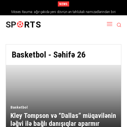
NEWS
Moses Itauma: ağır çəkidə yeni dövrün ən təhlükəli namizədlərindən biri
SP
RTS
Basketbol
- Səhifə 26
Basketbol
Kley Tompson və “Dallas” müqavilənin
ləğvi ilə bağlı danışıqlar aparmır