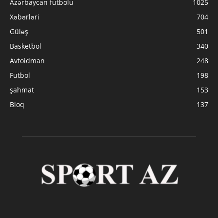
Azərbaycan futbolu
1025
Xəbərləri
704
Güləş
501
Basketbol
340
Avtoidman
248
Futbol
198
şahmat
153
Bloq
137