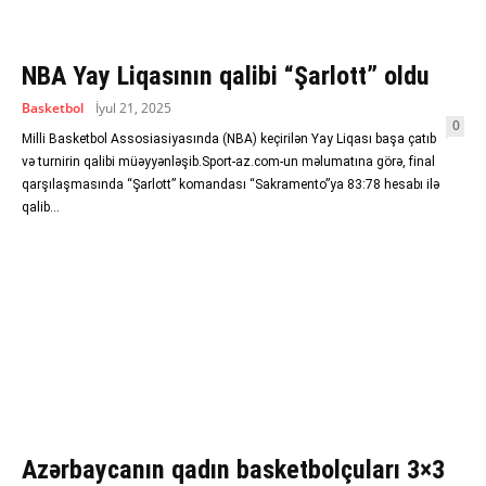
NBA Yay Liqasının qalibi “Şarlott” oldu
Basketbol
İyul 21, 2025
0
Milli Basketbol Assosiasiyasında (NBA) keçirilən Yay Liqası başa çatıb
və turnirin qalibi müəyyənləşib.Sport-az.com-un məlumatına görə, final
qarşılaşmasında “Şarlott” komandası “Sakramento”ya 83:78 hesabı ilə
qalib...
Azərbaycanın qadın basketbolçuları 3×3