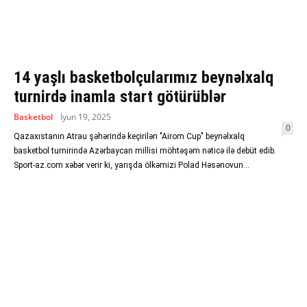
14 yaşlı basketbolçularımız beynəlxalq
turnirdə inamla start götürüblər
Basketbol
İyun 19, 2025
0
Qazaxıstanın Atrau şəhərində keçirilən "Airom Cup" beynəlxalq
basketbol turnirində Azərbaycan millisi möhtəşəm nəticə ilə debüt edib.
Sport-az.com xəbər verir ki, yarışda ölkəmizi Polad Həsənovun...