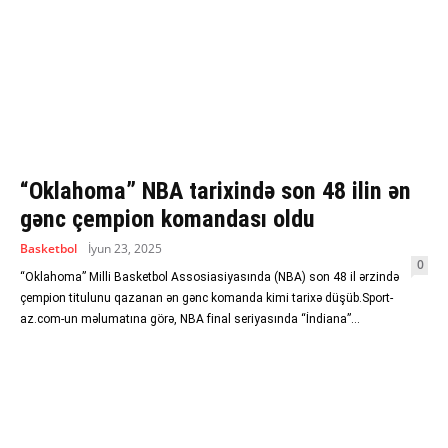
“Oklahoma” NBA tarixində son 48 ilin ən
gənc çempion komandası oldu
Basketbol
İyun 23, 2025
0
“Oklahoma” Milli Basketbol Assosiasiyasında (NBA) son 48 il ərzində
çempion titulunu qazanan ən gənc komanda kimi tarixə düşüb.Sport-
az.com-un məlumatına görə, NBA final seriyasında “İndiana”...