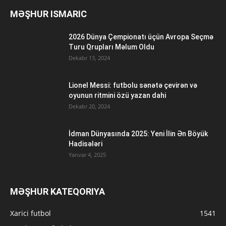
MƏŞHUR ISMARIC
2026 Dünya Çempionatı üçün Avropa Seçmə
Turu Qrupları Məlum Oldu
Dekabr 13, 2024
Lionel Messi: futbolu sənətə çevirən və
oyunun ritmini özü yazan dahi
Dekabr 20, 2024
İdman Dünyasında 2025: Yeni İlin Ən Böyük
Hadisələri
Yanvar 4, 2025
MƏŞHUR KATEQORIYA
Xarici futbol
1541