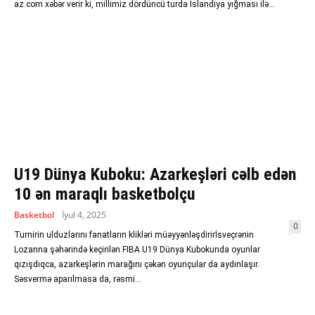
az.com xəbər verir ki, millimiz dördüncü turda İslandiya yığması ilə...
U19 Dünya Kuboku: Azarkeşləri cəlb edən
10 ən maraqlı basketbolçu
Basketbol
İyul 4, 2025
0
Turnirin ulduzlarını fanatların klikləri müəyyənləşdirirİsveçrənin
Lozanna şəhərində keçirilən FIBA U19 Dünya Kubokunda oyunlar
qızışdıqca, azarkeşlərin marağını çəkən oyunçular da aydınlaşır.
Səsvermə aparılmasa da, rəsmi...