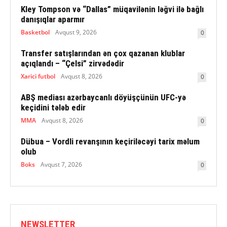
Kley Tompson və “Dallas” müqavilənin ləğvi ilə bağlı
danışıqlar aparmır
Basketbol
Avqust 9, 2026
0
Transfer satışlarından ən çox qazanan klublar
açıqlandı – “Çelsi” zirvədədir
Xarici futbol
Avqust 8, 2026
0
ABŞ mediası azərbaycanlı döyüşçünün UFC-yə
keçidini tələb edir
MMA
Avqust 8, 2026
0
Dübua – Vordli revanşının keçiriləcəyi tarix məlum
olub
Boks
Avqust 7, 2026
0
NEWSLETTER