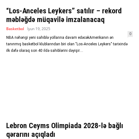
“Los-Anceles Leykers” satılır – rekord
məbləğdə müqavilə imzalanacaq
Basketbol
İyun 19, 2025
0
NBA nəhəngi yeni sahiblə yollarına davam edəcəkAmerikanın ən
tanınmış basketbol klublarından biri olan "Los-Anceles Leykers" tarixində
ilk dəfə olaraq son 40 ildə sahiblərini dəyişir....
Lebron Ceyms Olimpiada 2028-lə bağlı
qərarını açıqladı