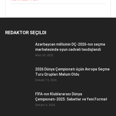
REDAKTOR SEÇILDI
Azərbaycan millisinin DÇ-2026-nın seçmə
mərhələsində oyun cədvəli təsdiqləndi
Mart 24, 2025
2026 Dünya Çempionatı üçün Avropa Seçmə
Turu Qrupları Məlum Oldu
Dekabr 13, 2024
FİFA-nın Klublararası Dünya
Çempionatı-2025: Səbətlər və Yeni Format
Dekabr 4, 2024