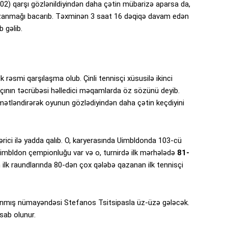
102) qarşı gözlənildiyindən daha çətin mübarizə aparsa da,
zanmağı bacarıb. Təxminən 3 saat 16 dəqiqə davam edən
b gəlib.
k rəsmi qarşılaşma olub. Çinli tennisçi xüsusilə ikinci
çının təcrübəsi həlledici məqamlarda öz sözünü deyib.
mətləndirərək oyunun gözlədiyindən daha çətin keçdiyini
ərici ilə yadda qalıb. O, karyerasında Uimbldonda 103-cü
 Uimbldon çempionluğu var və o, turnirdə ilk mərhələdə
81-
n ilk raundlarında 80-dən çox qələbə qazanan ilk tennisçi
anınmış nümayəndəsi Stefanos Tsitsipasla üz-üzə gələcək.
sab olunur.