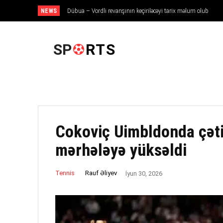
NEWS
Dübua – Vordli revanşının keçiriləcəyi tarix məlum olub
ANA SƏHIFƏ
SP
RTS
Cokoviç Uimbldonda çəti
mərhələyə yüksəldi
Rauf Əliyev
Tennis
İyun 30, 2026