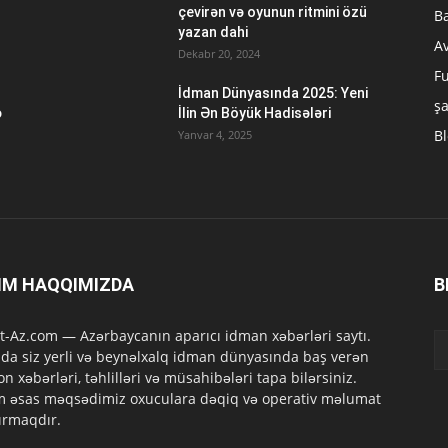
çevirən və oyunun ritmini özü
B
yazan dahi
A
Dekabr 20, 2024
Fu
İdman Dünyasında 2025: Yeni
ş
ə
İlin Ən Böyük Hadisələri
B
Yanvar 4, 2025
IM HAQQIMIZDA
B
t-Az.com — Azərbaycanın aparıcı idman xəbərləri saytı.
da siz yerli və beynəlxalq idman dünyasında baş verən
on xəbərləri, təhlilləri və müsahibələri tapa bilərsiniz.
m əsas məqsədimiz oxuculara dəqiq və operativ məlumat
ırmaqdır.