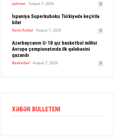
şahmat
Avqust 7, 2026
0
İspaniya Superkuboku Türkiyədə keçirilə
bilər
Xarici futbol
Avqust 7, 2026
0
Azərbaycanın U-18 qız basketbol millisi
Avropa çempionatında ilk qələbəsini
qazandı
Basketbol
Avqust 7, 2026
0
XƏBƏR BÜLLETENI