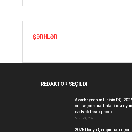
ŞƏRHLƏR
REDAKTOR SEÇILDI
Azərbaycan millisinin DÇ-202
nın seçmə mərhələsində oyu
cədvəli təsdiqləndi
Mart 24, 2025
2026 Dünya Çempionatı üçün