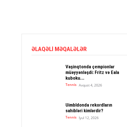
ƏLAQƏLI MƏQALƏLƏR
Vaşinqtonda çempionlar
müəyyənləşdi: Fritz və Eala
kuboku...
Tennis
Avqust 4, 2026
Uimbldonda rekordların
sahibləri kimlərdir?
Tennis
İyul 12, 2026