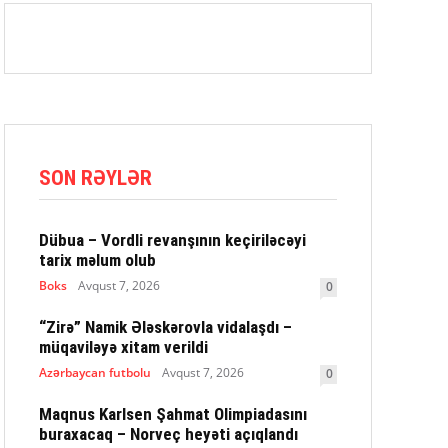
SON RƏYLƏR
Dübua – Vordli revanşının keçiriləcəyi
tarix məlum olub
Boks
Avqust 7, 2026
0
“Zirə” Namik Ələskərovla vidalaşdı –
müqaviləyə xitam verildi
Azərbaycan futbolu
Avqust 7, 2026
0
Maqnus Karlsen Şahmat Olimpiadasını
buraxacaq – Norveç heyəti açıqlandı