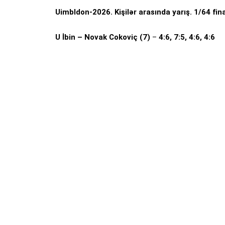
Uimbldon-2026. Kişilər arasında yarış. 1/64 fina
U İbin – Novak Cokoviç (7)
–
4:6, 7:5, 4:6, 4:6