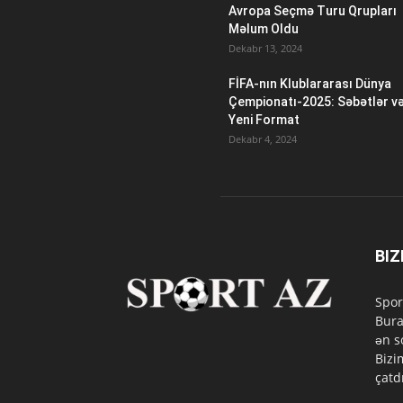
Avropa Seçmə Turu Qrupları
Məlum Oldu
Dekabr 13, 2024
FİFA-nın Klublararası Dünya
Çempionatı-2025: Səbətlər v
Yeni Format
Dekabr 4, 2024
BIZ
Spor
Bura
ən s
Bizi
çatd