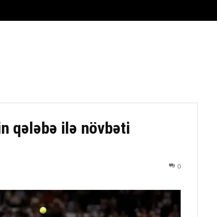
FUTBOL
DÖYÜŞ NÖVLƏRI
ATLETIKA
BASKETBOL
n qələbə ilə növbəti
0