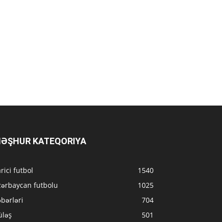
ƏŞHUR KATEQORIYA
rici futbol
1540
zərbaycan futbolu
1025
bərləri
704
üləş
501