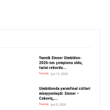
Yannik Sinner Uimbldon-
2026-nın çempionu oldu,
tarixi rekordu...
Tennis
İyul 13, 2026
Uimbldonda yarımfinal cütləri
müəyyənləşdi: Sinner –
Cokoviç,...
Tennis
İyul 9, 2026