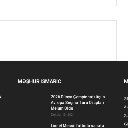
MƏŞHUR ISMARIC
M
6-
2026 Dünya Çempionatı üçün
Xa
n
Avropa Seçmə Turu Qrupları
A
Məlum Oldu
Dekabr 13, 2024
Xə
G
Lionel Messi: futbolu sənətə