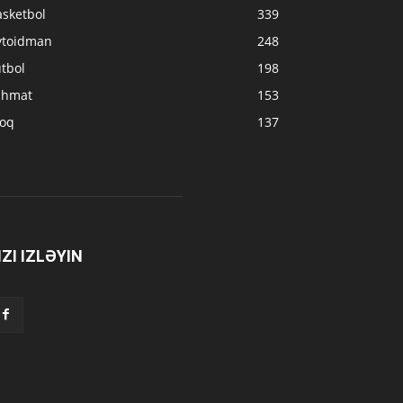
asketbol
339
vtoidman
248
tbol
198
ahmat
153
loq
137
IZI IZLƏYIN