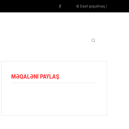
Daxil qoşulmaq /
TENNIS
DIGƏR
OYUNÇULAR
BLOQ
MORE
MƏQALƏNI PAYLAŞ