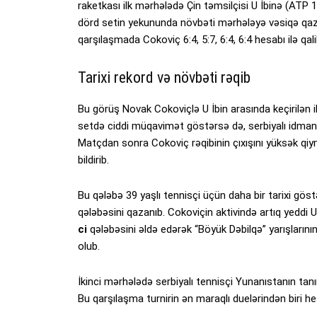
raketkası ilk mərhələdə Çin təmsilçisi U İbinə (ATP 
dörd setin yekununda növbəti mərhələyə vəsiqə qa
qarşılaşmada Cokoviç 6:4, 5:7, 6:4, 6:4 hesabı ilə qali
Tarixi rekord və növbəti rəqib
Bu görüş Novak Cokoviçlə U İbin arasında keçirilən il
setdə ciddi müqavimət göstərsə də, serbiyalı idman
Matçdan sonra Cokoviç rəqibinin çıxışını yüksək qiy
bildirib.
Bu qələbə 39 yaşlı tennisçi üçün daha bir tarixi göst
qələbəsini qazanıb. Cokoviçin aktivində artıq yeddi
ci
qələbəsini əldə edərək “Böyük Dəbilqə” yarışlarını
olub.
İkinci mərhələdə serbiyalı tennisçi Yunanıstanın t
Bu qarşılaşma turnirin ən maraqlı duelərindən biri he