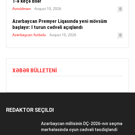
1-ə keçə bilər
Avtoidman
Avqust 10, 2026
0
Azərbaycan Premyer Liqasında yeni mövsüm
başlayır: I turun cədvəli açıqlandı
Azərbaycan futbolu
Avqust 10, 2026
0
XƏBƏR BÜLLETENI
REDAKTOR SEÇILDI
Azərbaycan millisinin DÇ-2026-nın seçmə
mərhələsində oyun cədvəli təsdiqləndi