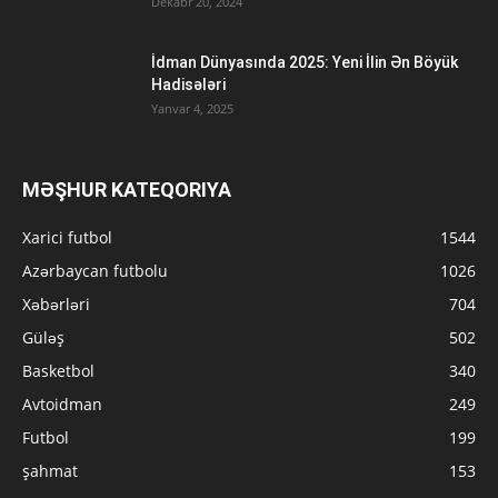
Dekabr 20, 2024
İdman Dünyasında 2025: Yeni İlin Ən Böyük
Hadisələri
Yanvar 4, 2025
MƏŞHUR KATEQORIYA
Xarici futbol
1544
Azərbaycan futbolu
1026
Xəbərləri
704
Güləş
502
Basketbol
340
Avtoidman
249
Futbol
199
şahmat
153