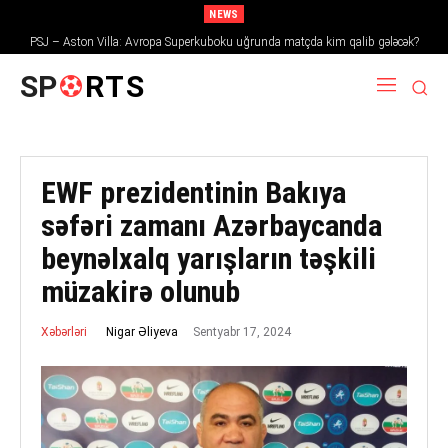
NEWS
PSJ – Aston Villa: Avropa Superkuboku uğrunda matçda kim qalib gələcək?
SP
RTS
EWF prezidentinin Bakıya
səfəri zamanı Azərbaycanda
beynəlxalq yarışların təşkili
müzakirə olunub
Sentyabr 17, 2024
Nigar Əliyeva
Xəbərləri