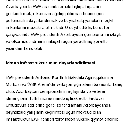
Azərbaycanla EWF arasında əməkdaşlıq əlaqələrini
gücləndirmək, ölkəmizin ağırlıqqaldırma idmanı üçün
potensialını dəyərləndirmək və beynəlxalq yarışların təşkil
imkanlarını müzakirə etmək idi. O qeyd edib ki, bu səfər
çərçivəsində EWF prezidenti Azərbaycan çempionatını izləyib
və ölkəmizdə idmanın inkişafı üçün yaradılmış şəraitlə
yaxından tanış olub.
İdman infrastrukturunun dəyərləndirilməsi
EWF prezidenti Antonio Konflitti Bakıdakı Ağırlıqqaldırma
Mərkəzi və “ASK Arena”da yerləşən yığmaların bazası ilə tanış
olub, Azərbaycan çempionatının açılışında və veteran
idmançıların təltif mərasimində iştirak edib. Firdovsi
Umudovun sözlərinə görə, səfər zamanı Azərbaycanda
beynəlxalq yarışların keçirilməsi üçün mövcud olan
infrastruktur EWF rəhbəri tərəfindən yüksək qiymətləndirilib.