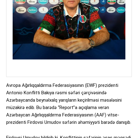
Avropa Ağırlıqqaldırma Federasiyasının (EWF) prezidenti
Antonio Konflitti Bakıya rəsmi səfəri çərçivəsində
Azərbaycanda beynəlxalq yarışların keçirilməsi məsələsini
müzakirə edib. Bu barədə “Report”a açıqlama verən
Azərbaycan Ağırlıqqaldırma Federasiyasının (AAF) vitse-
prezidenti Firdovsi Umudov səfərin əhəmiyyəti barədə danışıb.
Firdovsi Umudov bildirib ki, Konflittinin səfərinin əsas məqsədi