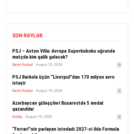
SON RƏYLƏR
PSJ – Aston Villa: Avropa Superkuboku uğrunda
matçda kim qalib gələcək?
Xarici futbol
Avqust 10, 2026
0
PSJ Barkola üçün “Liverpul”dan 170 milyon avro
istəyir
Xarici futbol
Avqust 10, 2026
0
Azərbaycan güləşçiləri Buxarestdə 5 medal
qazandılar
Güləş
Avqust 10, 2026
0
“Ferrari”nin parlayan istedadı 2027-ci ildə Formula