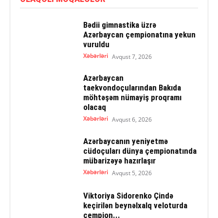
Bədii gimnastika üzrə
Azərbaycan çempionatına yekun
vuruldu
Xəbərləri
Avqust 7, 2026
Azərbaycan
taekvondoçularından Bakıda
möhtəşəm nümayiş proqramı
olacaq
Xəbərləri
Avqust 6, 2026
Azərbaycanın yeniyetmə
cüdoçuları dünya çempionatında
mübarizəyə hazırlaşır
Xəbərləri
Avqust 5, 2026
Viktoriya Sidorenko Çində
keçirilən beynəlxalq veloturda
çempion...