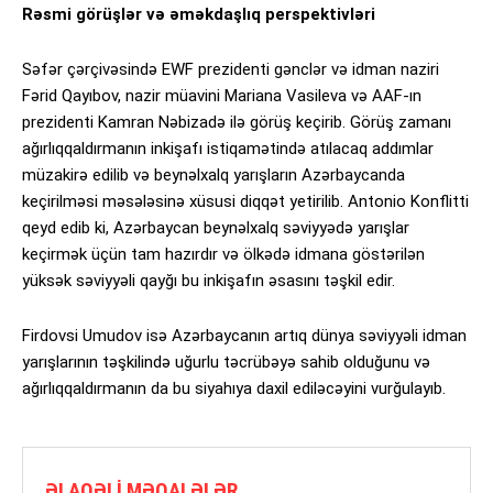
Rəsmi görüşlər və əməkdaşlıq perspektivləri
Səfər çərçivəsində EWF prezidenti gənclər və idman naziri
Fərid Qayıbov, nazir müavini Mariana Vasileva və AAF-ın
prezidenti Kamran Nəbizadə ilə görüş keçirib. Görüş zamanı
ağırlıqqaldırmanın inkişafı istiqamətində atılacaq addımlar
müzakirə edilib və beynəlxalq yarışların Azərbaycanda
keçirilməsi məsələsinə xüsusi diqqət yetirilib. Antonio Konflitti
qeyd edib ki, Azərbaycan beynəlxalq səviyyədə yarışlar
keçirmək üçün tam hazırdır və ölkədə idmana göstərilən
yüksək səviyyəli qayğı bu inkişafın əsasını təşkil edir.
Firdovsi Umudov isə Azərbaycanın artıq dünya səviyyəli idman
yarışlarının təşkilində uğurlu təcrübəyə sahib olduğunu və
ağırlıqqaldırmanın da bu siyahıya daxil ediləcəyini vurğulayıb.
ƏLAQƏLI MƏQALƏLƏR