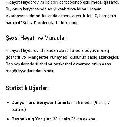
Hidayət Heydərov 73 kq çəki dərəcəsində qızıl medal qazandı.
Bu, onun karyerasında ən yüksək zirvə idi və Hidayət
Azərbaycan idman tarixində əfsanəvi yer tutdu. O, həmçinin
həmin il “Şöhrət” ordeni ilə təltif olundu.
Şəxsi Həyatı və Maraqları
Hidayət Heydərov idmandan əlavə futbola böyük maraq
göstərir və “Mançester Yunayted” klubunun sadiq azarkeşidir.
Boş vaxtlarında futbol və basketbol oynamaq onun əsas
məşğuliyyətlərindən biridir.
Statistik Uğurları
Dünya Turu Seriyası Turnirləri
: 16 medal (9 qızıl, 7
bürünc).
Beynəlxalq Yarışlar
: 38 finalın 36-da qələbə.