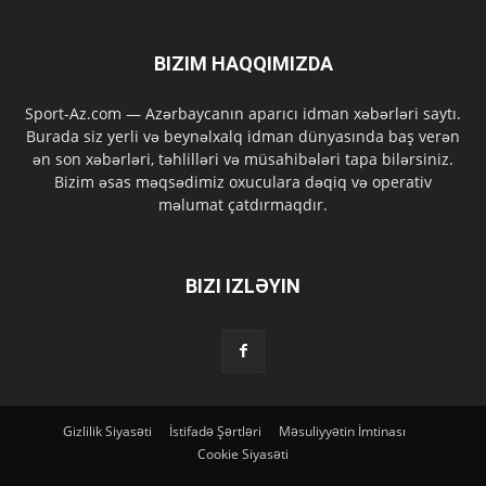
BIZIM HAQQIMIZDA
Sport-Az.com — Azərbaycanın aparıcı idman xəbərləri saytı.
Burada siz yerli və beynəlxalq idman dünyasında baş verən
ən son xəbərləri, təhlilləri və müsahibələri tapa bilərsiniz.
Bizim əsas məqsədimiz oxuculara dəqiq və operativ
məlumat çatdırmaqdır.
BIZI IZLƏYIN
Gizlilik Siyasəti
İstifadə Şərtləri
Məsuliyyətin İmtinası
Cookie Siyasəti