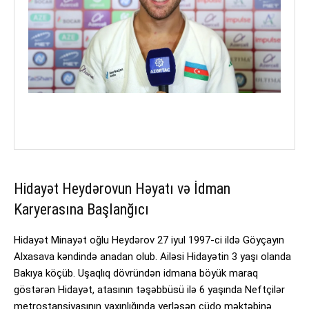
Hidayət Heydərovun Həyatı və İdman
Karyerasına Başlanğıcı
Hidayət Minayət oğlu Heydərov 27 iyul 1997-ci ildə Göyçayın
Alxasava kəndində anadan olub. Ailəsi Hidayətin 3 yaşı olanda
Bakıya köçüb. Uşaqlıq dövründən idmana böyük maraq
göstərən Hidayət, atasının təşəbbüsü ilə 6 yaşında Neftçilər
metrostansiyasının yaxınlığında yerləşən cüdo məktəbinə