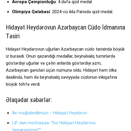
Avropa Çempionluğu
: 4 dəfə qızıl medal.
Olimpiya Qələbəsi
: 2024-cü ildə Parisdə qızıl medal.
Hidayət Heydərovun Azərbaycan Cüdo İdmanına
Təsiri
Hidayət Heydərovun uğurları Azərbaycan cüdo tarixində böyük
iz buraxdı. Onun qazandığı medallar, beynəlxalq turnirlərdə
göstərdiyi uğurlar və çətin anlarda göstərdiyi əzm,
Azərbaycan gəncləri üçün nümunə oldu. Hidayət həm ölkə
daxilində, həm də beynəlxalq səviyyədə cüdonun inkişafına
böyük töhfə verdi.
Əlaqədar xəbərlər:
İlin məğlubedilməzi – Hidayət Heydərov
IJF-dən motivasiya: “Siz Hidayət Heydərovu
tanıyırsınızmı?”