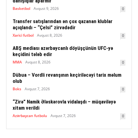
danışıqlar aparmır
Basketbol
Avqust 9, 2026
0
Transfer satışlarından ən çox qazanan klublar
açıqlandı – “Çelsi” zirvədədir
Xarici futbol
Avqust 8, 2026
0
ABŞ mediası azərbaycanlı döyüşçünün UFC-yə
keçidini tələb edir
MMA
Avqust 8, 2026
0
Dübua – Vordli revanşının keçiriləcəyi tarix məlum
olub
Boks
Avqust 7, 2026
0
“Zirə” Namik Ələskərovla vidalaşdı – müqaviləyə
xitam verildi
Azərbaycan futbolu
Avqust 7, 2026
0