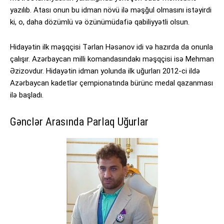
yazılıb. Atası onun bu idman növü ilə məşğul olmasını istəyirdi
ki, o, daha dözümlü və özünümüdafiə qabiliyyətli olsun.
Hidayətin ilk məşqçisi Tərlan Həsənov idi və hazırda da onunla
çalışır. Azərbaycan milli komandasındakı məşqçisi isə Mehman
Əzizovdur. Hidayətin idman yolunda ilk uğurları 2012-ci ildə
Azərbaycan kadetlər çempionatında bürünc medal qazanması
ilə başladı.
Gənclər Arasında Parlaq Uğurlar