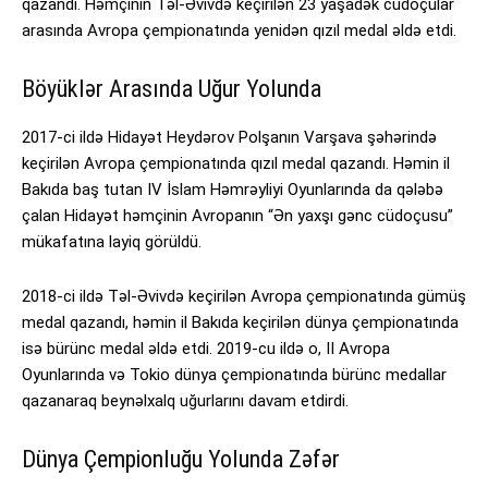
qazandı. Həmçinin Təl-Əvivdə keçirilən 23 yaşadək cüdoçular
arasında Avropa çempionatında yenidən qızıl medal əldə etdi.
Böyüklər Arasında Uğur Yolunda
2017-ci ildə Hidayət Heydərov Polşanın Varşava şəhərində
keçirilən Avropa çempionatında qızıl medal qazandı. Həmin il
Bakıda baş tutan IV İslam Həmrəyliyi Oyunlarında da qələbə
çalan Hidayət həmçinin Avropanın “Ən yaxşı gənc cüdoçusu”
mükafatına layiq görüldü.
2018-ci ildə Təl-Əvivdə keçirilən Avropa çempionatında gümüş
medal qazandı, həmin il Bakıda keçirilən dünya çempionatında
isə bürünc medal əldə etdi. 2019-cu ildə o, II Avropa
Oyunlarında və Tokio dünya çempionatında bürünc medallar
qazanaraq beynəlxalq uğurlarını davam etdirdi.
Dünya Çempionluğu Yolunda Zəfər