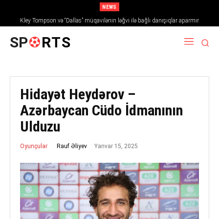
NEWS
Kley Tompson və “Dallas” müqavilənin ləğvi ilə bağlı danışıqlar aparmır
SP
RTS
Hidayət Heydərov –
Azərbaycan Cüdo İdmanının
Ulduzu
Yanvar 15, 2025
Rauf Əliyev
Oyunçular