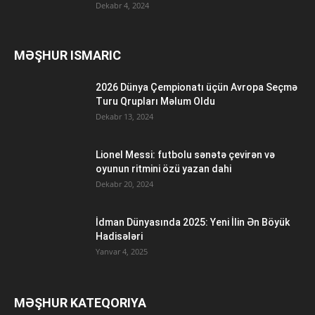
Dekabr 4, 2024
MƏŞHUR ISMARIC
2026 Dünya Çempionatı üçün Avropa Seçmə
Turu Qrupları Məlum Oldu
Dekabr 13, 2024
Lionel Messi: futbolu sənətə çevirən və
oyunun ritmini özü yazan dahi
Dekabr 20, 2024
İdman Dünyasında 2025: Yeni İlin Ən Böyük
Hadisələri
Yanvar 4, 2025
MƏŞHUR KATEQORIYA