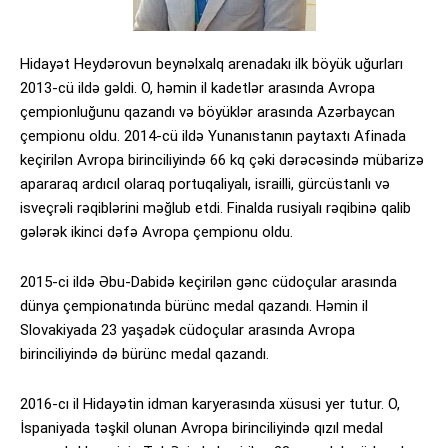
Hidayət Heydərovun beynəlxalq arenadakı ilk böyük uğurları
2013-cü ildə gəldi. O, həmin il kadetlər arasında Avropa
çempionluğunu qazandı və böyüklər arasında Azərbaycan
çempionu oldu. 2014-cü ildə Yunanıstanın paytaxtı Afinada
keçirilən Avropa birinciliyində 66 kq çəki dərəcəsində mübarizə
apararaq ardıcıl olaraq portuqaliyalı, israilli, gürcüstanlı və
isveçrəli rəqiblərini məğlub etdi. Finalda rusiyalı rəqibinə qalib
gələrək ikinci dəfə Avropa çempionu oldu.
2015-ci ildə Əbu-Dabidə keçirilən gənc cüdoçular arasında
dünya çempionatında bürünc medal qazandı. Həmin il
Slovakiyada 23 yaşadək cüdoçular arasında Avropa
birinciliyində də bürünc medal qazandı.
2016-cı il Hidayətin idman karyerasında xüsusi yer tutur. O,
İspaniyada təşkil olunan Avropa birinciliyində qızıl medal