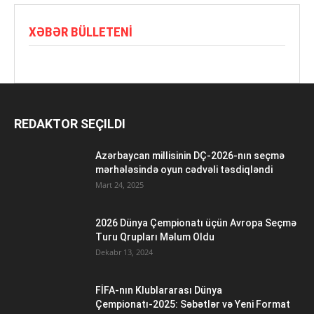
XƏBƏR BÜLLETENI
REDAKTOR SEÇILDI
Azərbaycan millisinin DÇ-2026-nın seçmə
mərhələsində oyun cədvəli təsdiqləndi
Mart 24, 2025
2026 Dünya Çempionatı üçün Avropa Seçmə
Turu Qrupları Məlum Oldu
Dekabr 13, 2024
FİFA-nın Klublararası Dünya
Çempionatı-2025: Səbətlər və Yeni Format