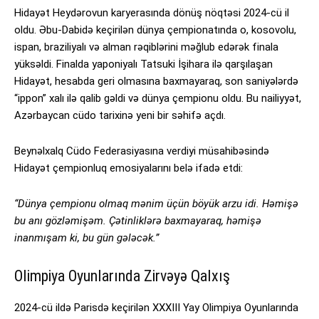
Hidayət Heydərovun karyerasında dönüş nöqtəsi 2024-cü il
oldu. Əbu-Dabidə keçirilən dünya çempionatında o, kosovolu,
ispan, braziliyalı və alman rəqiblərini məğlub edərək finala
yüksəldi. Finalda yaponiyalı Tatsuki İşihara ilə qarşılaşan
Hidayət, hesabda geri olmasına baxmayaraq, son saniyələrdə
“ippon” xalı ilə qalib gəldi və dünya çempionu oldu. Bu nailiyyət,
Azərbaycan cüdo tarixinə yeni bir səhifə açdı.
Beynəlxalq Cüdo Federasiyasına verdiyi müsahibəsində
Hidayət çempionluq emosiyalarını belə ifadə etdi:
“Dünya çempionu olmaq mənim üçün böyük arzu idi. Həmişə
bu anı gözləmişəm. Çətinliklərə baxmayaraq, həmişə
inanmışam ki, bu gün gələcək.”
Olimpiya Oyunlarında Zirvəyə Qalxış
2024-cü ildə Parisdə keçirilən XXXIII Yay Olimpiya Oyunlarında