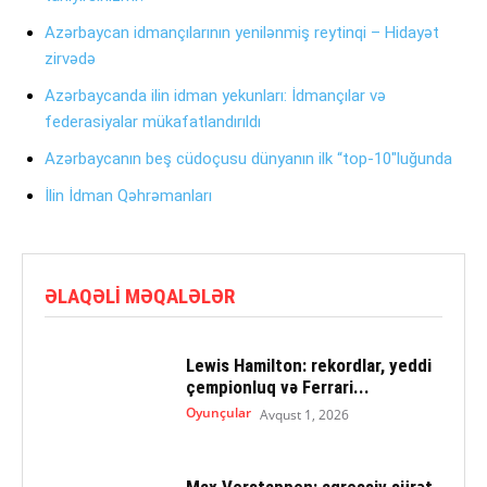
Azərbaycan idmançılarının yenilənmiş reytinqi – Hidayət
zirvədə
Azərbaycanda ilin idman yekunları: İdmançılar və
federasiyalar mükafatlandırıldı
Azərbaycanın beş cüdoçusu dünyanın ilk “top-10″luğunda
İlin İdman Qəhrəmanları
ƏLAQƏLI MƏQALƏLƏR
Lewis Hamilton: rekordlar, yeddi
çempionluq və Ferrari...
Oyunçular
Avqust 1, 2026
Max Verstappen: aqressiv sürət,