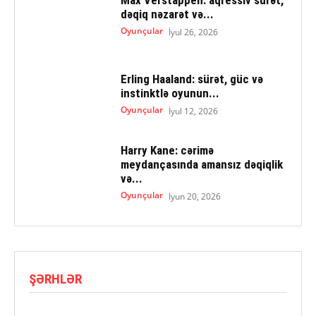
dəqiq nəzarət və...
Oyunçular
İyul 26, 2026
Erling Haaland: sürət, güc və
instinktlə oyunun...
Oyunçular
İyul 12, 2026
Harry Kane: cərimə
meydançasında amansız dəqiqlik
və...
Oyunçular
İyun 20, 2026
ŞƏRHLƏR