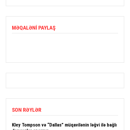
MƏQALƏNI PAYLAŞ
SON RƏYLƏR
Kley Tompson və “Dallas” müqavilənin ləğvi ilə bağlı