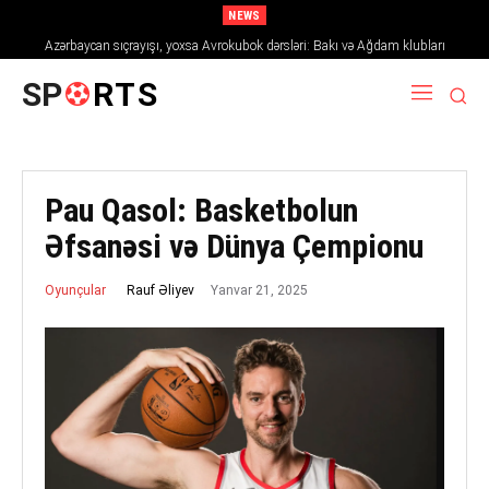
NEWS
Azərbaycan sıçrayışı, yoxsa Avrokubok dərsləri: Bakı və Ağdam klubları
2026/27 mövsümündə Avropanı necə fəth edir
SP
RTS
Pau Qasol: Basketbolun
Əfsanəsi və Dünya Çempionu
Yanvar 21, 2025
Rauf Əliyev
Oyunçular