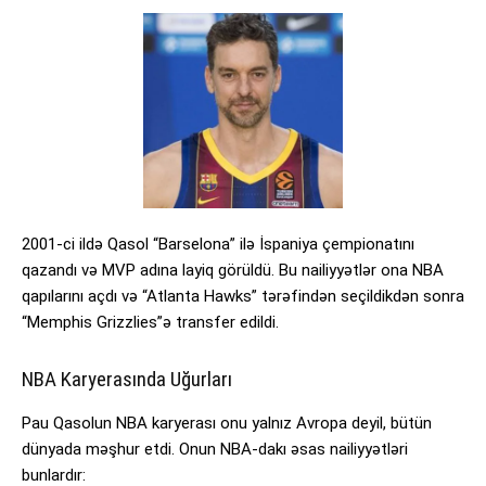
2001-ci ildə Qasol “Barselona” ilə İspaniya çempionatını
qazandı və MVP adına layiq görüldü. Bu nailiyyətlər ona NBA
qapılarını açdı və “Atlanta Hawks” tərəfindən seçildikdən sonra
“Memphis Grizzlies”ə transfer edildi.
NBA Karyerasında Uğurları
Pau Qasolun NBA karyerası onu yalnız Avropa deyil, bütün
dünyada məşhur etdi. Onun NBA-dakı əsas nailiyyətləri
bunlardır: