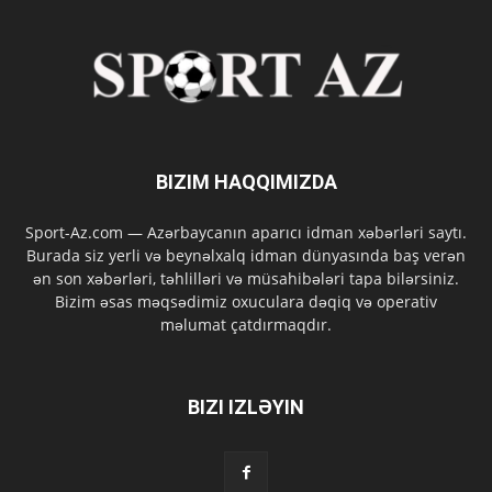
BIZIM HAQQIMIZDA
Sport-Az.com — Azərbaycanın aparıcı idman xəbərləri saytı.
Burada siz yerli və beynəlxalq idman dünyasında baş verən
ən son xəbərləri, təhlilləri və müsahibələri tapa bilərsiniz.
Bizim əsas məqsədimiz oxuculara dəqiq və operativ
məlumat çatdırmaqdır.
BIZI IZLƏYIN