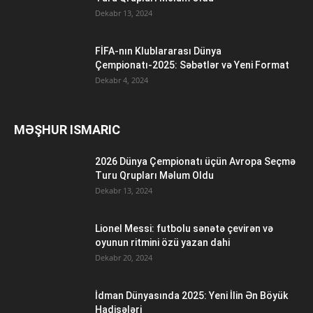
Dekabr 13, 2024
FİFA-nın Klublararası Dünya
Çempionatı-2025: Səbətlər və Yeni Format
Dekabr 4, 2024
MƏŞHUR ISMARIC
2026 Dünya Çempionatı üçün Avropa Seçmə
Turu Qrupları Məlum Oldu
Dekabr 13, 2024
Lionel Messi: futbolu sənətə çevirən və
oyunun ritmini özü yazan dahi
Dekabr 20, 2024
İdman Dünyasında 2025: Yeni İlin Ən Böyük
Hadisələri