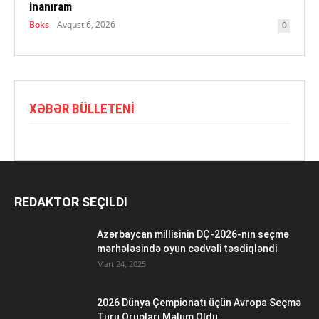
inanıram
Boks
Avqust 6, 2026
0
XƏBƏR BÜLLETENI
REDAKTOR SEÇILDI
Azərbaycan millisinin DÇ-2026-nın seçmə
mərhələsində oyun cədvəli təsdiqləndi
Mart 24, 2025
2026 Dünya Çempionatı üçün Avropa Seçmə
Turu Qrupları Məlum Oldu