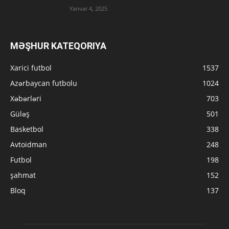
Yanvar 4, 2025
MƏŞHUR KATEQORIYA
Xarici futbol
1537
Azərbaycan futbolu
1024
Xəbərləri
703
Güləş
501
Basketbol
338
Avtoidman
248
Futbol
198
şahmat
152
Bloq
137