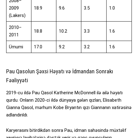
2008–
2009
18.9
9.6
3.5
1.0
(Lakers)
2010–
18.8
10.2
3.3
1.6
2011
Ümumi
17.0
9.2
3.2
1.6
Pau Qasolun Şəxsi Həyatı və İdmandan Sonrakı
Fəaliyyəti
2019-cu ildə Pau Qasol Katherine McDonnell ilə ailə həyatı
qurdu. Onların 2020-ci ildə dünyaya gələn qızları, Elisabeth
Gianna Qasol, mərhum Kobe Bryantın qızı Giannanın xatirəsinə
adlandırıldı.
Karyerasını bitirdikdən sonra Pau, idman sahəsində müxtəlif
xeyriyyə layihələrinə dəstək verir və gənc oyunçuların