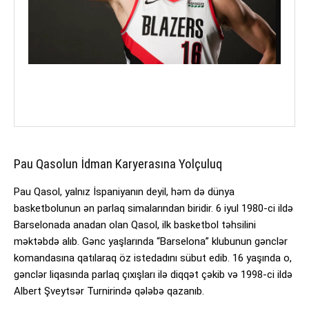
Pau Qasolun İdman Karyerasına Yolçuluq
Pau Qasol, yalnız İspaniyanın deyil, həm də dünya
basketbolunun ən parlaq simalarından biridir. 6 iyul 1980-ci ildə
Barselonada anadan olan Qasol, ilk basketbol təhsilini
məktəbdə alıb. Gənc yaşlarında “Barselona” klubunun gənclər
komandasına qatılaraq öz istedadını sübut edib. 16 yaşında o,
gənclər liqasında parlaq çıxışları ilə diqqət çəkib və 1998-ci ildə
Albert Şveytsər Turnirində qələbə qazanıb.