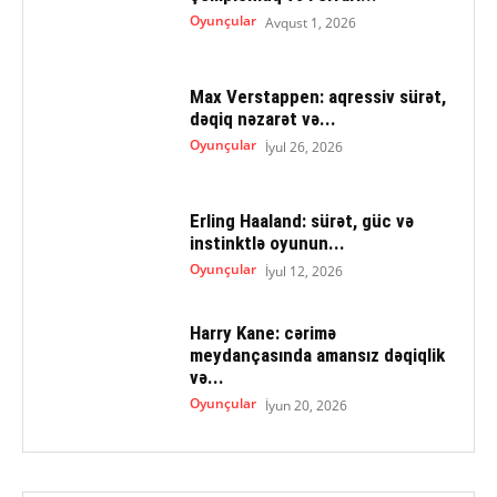
Oyunçular
Avqust 1, 2026
Max Verstappen: aqressiv sürət,
dəqiq nəzarət və...
Oyunçular
İyul 26, 2026
Erling Haaland: sürət, güc və
instinktlə oyunun...
Oyunçular
İyul 12, 2026
Harry Kane: cərimə
meydançasında amansız dəqiqlik
və...
Oyunçular
İyun 20, 2026