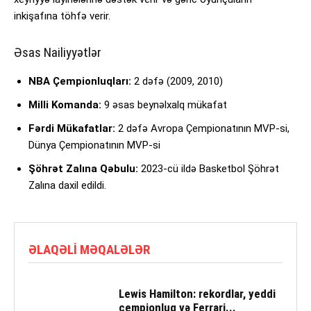
inkişafına töhfə verir.
Əsas Nailiyyətlər
NBA Çempionluqları:
2 dəfə (2009, 2010)
Milli Komanda:
9 əsas beynəlxalq mükafat
Fərdi Mükafatlar:
2 dəfə Avropa Çempionatının MVP-si,
Dünya Çempionatının MVP-si
Şöhrət Zalına Qəbulu:
2023-cü ildə Basketbol Şöhrət
Zalına daxil edildi.
ƏLAQƏLI MƏQALƏLƏR
Lewis Hamilton: rekordlar, yeddi
çempionluq və Ferrari...