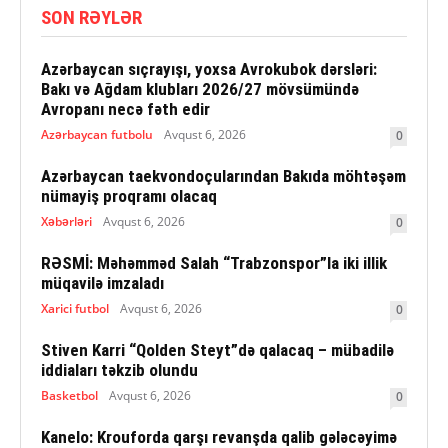
SON RƏYLƏR
Azərbaycan sıçrayışı, yoxsa Avrokubok dərsləri:
Bakı və Ağdam klubları 2026/27 mövsümündə
Avropanı necə fəth edir
Azərbaycan futbolu
Avqust 6, 2026
0
Azərbaycan taekvondoçularından Bakıda möhtəşəm
nümayiş proqramı olacaq
Xəbərləri
Avqust 6, 2026
0
RƏSMİ: Məhəmməd Salah “Trabzonspor”la iki illik
müqavilə imzaladı
Xarici futbol
Avqust 6, 2026
0
Stiven Karri “Qolden Steyt”də qalacaq – mübadilə
iddiaları təkzib olundu
Basketbol
Avqust 6, 2026
0
Kanelo: Krouforda qarşı revanşda qalib gələcəyimə