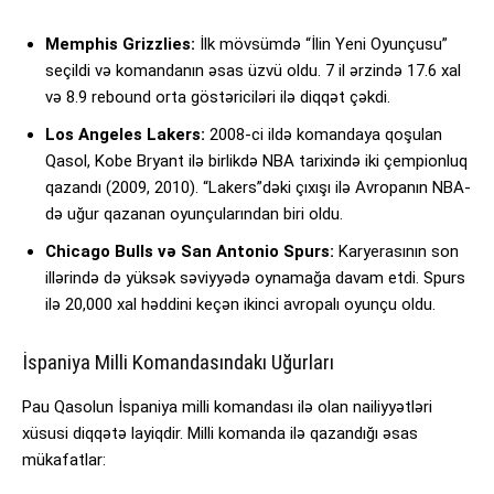
Memphis Grizzlies:
İlk mövsümdə “İlin Yeni Oyunçusu”
seçildi və komandanın əsas üzvü oldu. 7 il ərzində 17.6 xal
və 8.9 rebound orta göstəriciləri ilə diqqət çəkdi.
Los Angeles Lakers:
2008-ci ildə komandaya qoşulan
Qasol, Kobe Bryant ilə birlikdə NBA tarixində iki çempionluq
qazandı (2009, 2010). “Lakers”dəki çıxışı ilə Avropanın NBA-
də uğur qazanan oyunçularından biri oldu.
Chicago Bulls və San Antonio Spurs:
Karyerasının son
illərində də yüksək səviyyədə oynamağa davam etdi. Spurs
ilə 20,000 xal həddini keçən ikinci avropalı oyunçu oldu.
İspaniya Milli Komandasındakı Uğurları
Pau Qasolun İspaniya milli komandası ilə olan nailiyyətləri
xüsusi diqqətə layiqdir. Milli komanda ilə qazandığı əsas
mükafatlar: