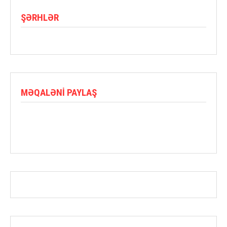
ŞƏRHLƏR
MƏQALƏNI PAYLAŞ