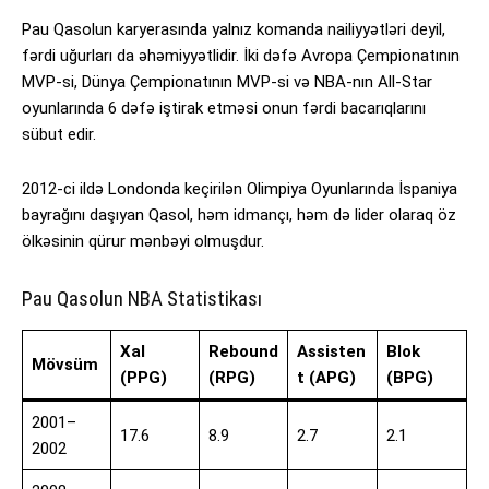
Pau Qasolun karyerasında yalnız komanda nailiyyətləri deyil,
fərdi uğurları da əhəmiyyətlidir. İki dəfə Avropa Çempionatının
MVP-si, Dünya Çempionatının MVP-si və NBA-nın All-Star
oyunlarında 6 dəfə iştirak etməsi onun fərdi bacarıqlarını
sübut edir.
2012-ci ildə Londonda keçirilən Olimpiya Oyunlarında İspaniya
bayrağını daşıyan Qasol, həm idmançı, həm də lider olaraq öz
ölkəsinin qürur mənbəyi olmuşdur.
Pau Qasolun NBA Statistikası
Xal
Rebound
Assisten
Blok
Mövsüm
(PPG)
(RPG)
t (APG)
(BPG)
2001–
17.6
8.9
2.7
2.1
2002