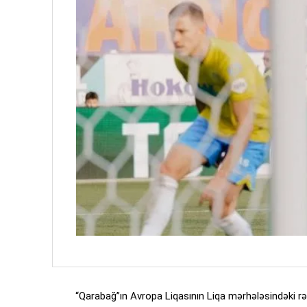
“Qarabağ”ın Avropa Liqasının Liqa mərhələsindəki rə