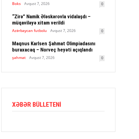
Boks
Avqust 7, 2026
0
“Zirə” Namik Ələskərovla vidalaşdı –
müqaviləyə xitam verildi
Azərbaycan futbolu
Avqust 7, 2026
0
Maqnus Karlsen Şahmat Olimpiadasını
buraxacaq – Norveç heyəti açıqlandı
şahmat
Avqust 7, 2026
0
XƏBƏR BÜLLETENI