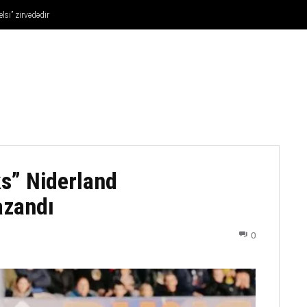
lsi” zirvədədir
FUTBOL
DÖYÜŞ NÖVLƏRI
ATLETIKA
BASKETBOL
ks” Niderland
azandı
0