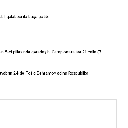
lı qələbəsi ilə başa çatıb.
nin 5-ci pilləsində qərarlaşıb. Çempionata isə 21 xalla (7
ktyabrın 24-də Tofiq Bəhramov adına Respublika