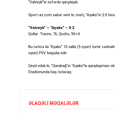
“Valveyk”lə səfərdə qarşılaşıb.
Sport-az.com xəbər verir ki, matç “Ayaks”ın 2:0 hesab
“Valveyk” – “Ayaks” – 0:2
Qollar: Traore, 76, Qodts, 90+4
Bu nəticə ilə “Ayaks” 10 xalla (5 oyun) turnir cədvəli
oyun) PSV başçılıq edir.
Qeyd edək ki, “Qarabağ”ın “Ayaks”la qarşılaşması o
Stadionunda baş tutacaq.
ƏLAQƏLI MƏQALƏLƏR