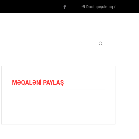
Daxil qoşulmaq /
TENNIS
DIGƏR
OYUNÇULAR
BLOQ
MORE
MƏQALƏNI PAYLAŞ