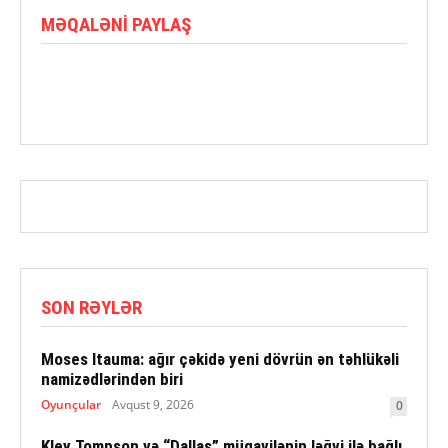
MƏQALƏNI PAYLAŞ
SON RƏYLƏR
Moses Itauma: ağır çəkidə yeni dövrün ən təhlükəli
namizədlərindən biri
Oyunçular
Avqust 9, 2026
0
Kley Tompson və “Dallas” müqavilənin ləğvi ilə bağlı