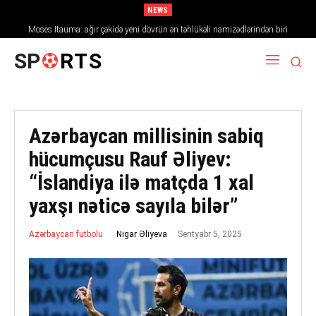
NEWS
Moses Itauma: ağır çəkidə yeni dövrün ən təhlükəli namizədlərindən biri
SP
RTS
Azərbaycan millisinin sabiq
hücumçusu Rauf Əliyev:
“İslandiya ilə matçda 1 xal
yaxşı nəticə sayıla bilər”
Sentyabr 5, 2025
Nigar Əliyeva
Azərbaycan futbolu