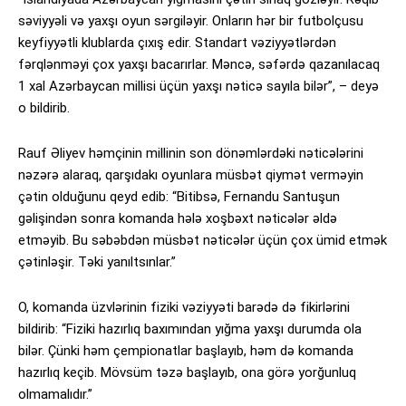
səviyyəli və yaxşı oyun sərgiləyir. Onların hər bir futbolçusu
keyfiyyətli klublarda çıxış edir. Standart vəziyyətlərdən
fərqlənməyi çox yaxşı bacarırlar. Məncə, səfərdə qazanılacaq
1 xal Azərbaycan millisi üçün yaxşı nəticə sayıla bilər”, – deyə
o bildirib.
Rauf Əliyev həmçinin millinin son dönəmlərdəki nəticələrini
nəzərə alaraq, qarşıdakı oyunlara müsbət qiymət verməyin
çətin olduğunu qeyd edib: “Bitibsə, Fernandu Santuşun
gəlişindən sonra komanda hələ xoşbəxt nəticələr əldə
etməyib. Bu səbəbdən müsbət nəticələr üçün çox ümid etmək
çətinləşir. Təki yanıltsınlar.”
O, komanda üzvlərinin fiziki vəziyyəti barədə də fikirlərini
bildirib: “Fiziki hazırlıq baxımından yığma yaxşı durumda ola
bilər. Çünki həm çempionatlar başlayıb, həm də komanda
hazırlıq keçib. Mövsüm təzə başlayıb, ona görə yorğunluq
olmamalıdır.”