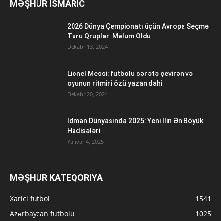
MƏŞHUR ISMARIC
2026 Dünya Çempionatı üçün Avropa Seçmə
Turu Qrupları Məlum Oldu
Dekabr 13, 2024
Lionel Messi: futbolu sənətə çevirən və
oyunun ritmini özü yazan dahi
Dekabr 20, 2024
İdman Dünyasında 2025: Yeni İlin Ən Böyük
Hadisələri
Yanvar 4, 2025
MƏŞHUR KATEQORIYA
Xarici futbol
1541
Azərbaycan futbolu
1025