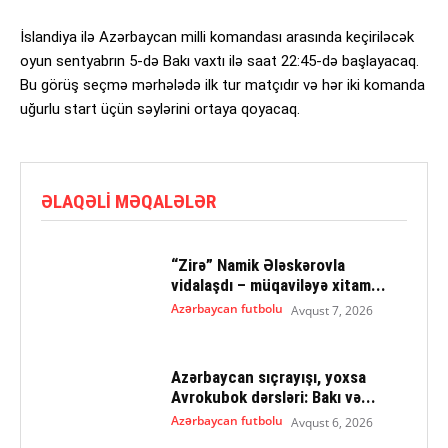
İslandiya ilə Azərbaycan milli komandası arasında keçiriləcək
oyun sentyabrın 5-də Bakı vaxtı ilə saat 22:45-də başlayacaq.
Bu görüş seçmə mərhələdə ilk tur matçıdır və hər iki komanda
uğurlu start üçün səylərini ortaya qoyacaq.
ƏLAQƏLI MƏQALƏLƏR
“Zirə” Namik Ələskərovla
vidalaşdı – müqaviləyə xitam...
Azərbaycan futbolu
Avqust 7, 2026
Azərbaycan sıçrayışı, yoxsa
Avrokubok dərsləri: Bakı və...
Azərbaycan futbolu
Avqust 6, 2026