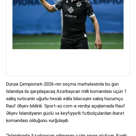
Dünya Çempionatı-2026-nın seçmə mərhələsində bu gün
İslandiya ilə qarşılaşacaq Azərbaycan milli komandası üçün 1
xallıq nəticənin uğurlu hesab edilə biləcəyini sabiq hücumçu
Rauf Əliyev bildirib. Sport-az.com-a verdiyi açıqlamada Rauf
Əliyev İslandiyanın güclü və keyfiyyətli futbolçulardan ibarət
komandası olduğunu vurğulayıb.
“İslandiyada Azərbaycan yığmasını çətin sınaq gözləyir. Rəqib