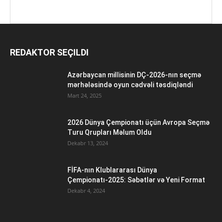
REDAKTOR SEÇILDI
Azərbaycan millisinin DÇ-2026-nın seçmə
mərhələsində oyun cədvəli təsdiqləndi
Mart 24, 2025
2026 Dünya Çempionatı üçün Avropa Seçmə
Turu Qrupları Məlum Oldu
Dekabr 13, 2024
FİFA-nın Klublararası Dünya
Çempionatı-2025: Səbətlər və Yeni Format
Dekabr 4, 2024