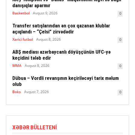
danışıqlar aparmır
Basketbol
Avqust 9, 2026
0
Transfer satışlarından ən çox qazanan klublar
açıqlandı – “Çelsi” zirvədədir
Xarici futbol
Avqust 8, 2026
0
ABŞ mediası azərbaycanlı döyüşçünün UFC-yə
keçidini tələb edir
MMA
Avqust 8, 2026
0
Dübua – Vordli revanşının keçiriləcəyi tarix məlum
olub
Boks
Avqust 7, 2026
0
XƏBƏR BÜLLETENI