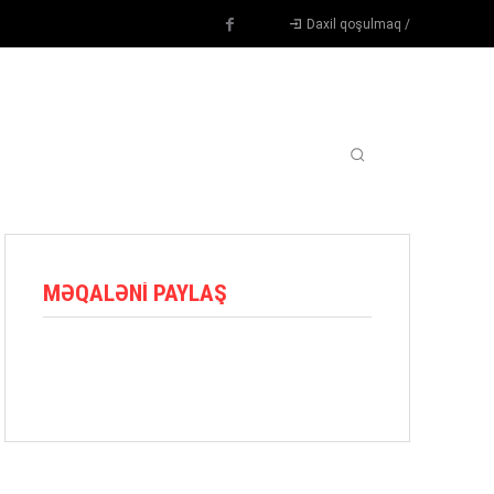
Daxil qoşulmaq /
TENNIS
DIGƏR
OYUNÇULAR
BLOQ
MORE
MƏQALƏNI PAYLAŞ