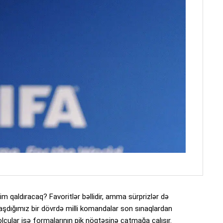
m qaldıracaq? Favoritlər bəllidir, amma sürprizlər də
dığımız bir dövrdə milli komandalar son sınaqlardan
bolçular isə formalarının pik nöqtəsinə çatmağa çalışır.