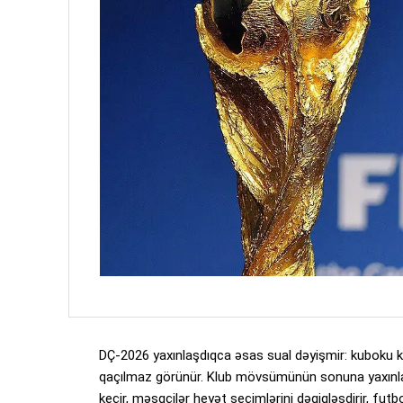
DÇ-2026 yaxınlaşdıqca əsas sual dəyişmir: kuboku ki
qaçılmaz görünür. Klub mövsümünün sonuna yaxınlaş
keçir, məşqçilər heyət seçimlərini dəqiqləşdirir, fut