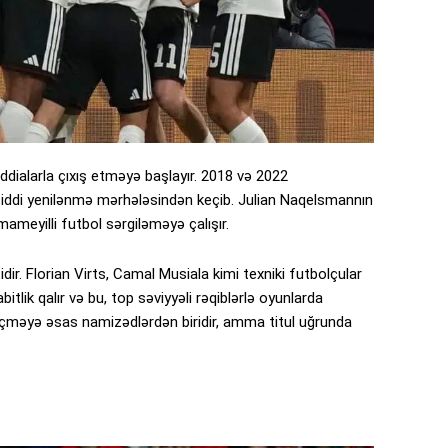
iddialarla çıxış etməyə başlayır. 2018 və 2022
iddi yenilənmə mərhələsindən keçib. Julian Naqelsmannın
ameyilli futbol sərgiləməyə çalışır.
. Florian Virts, Camal Musiala kimi texniki futbolçular
tlik qalır və bu, top səviyyəli rəqiblərlə oyunlarda
keçməyə əsas namizədlərdən biridir, amma titul uğrunda