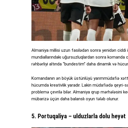
Almaniya millisi uzun fasilədən sonra yenidən ciddi 
mundiallarındakı uğursuzluqlardan sonra komanda c
rəhbərliyi altında “bundestim” daha dinamik və hücum
Komandanın ən böyük üstünlüyü yarımmüdafiə xəttidir
hücumda kreativlik yaradır. Lakin müdafiədə qeyri-sabi
problemə çevrilə bilər. Almaniya qrup mərhələsini 
mübarizə üçün daha balanslı oyun tələb olunur.
5. Portuqaliya – ulduzlarla dolu heyət