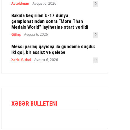
Avtoidman
Avqust 6, 2026
0
Bakıda keçirilən U-17 dünya
çempionatından sonra “More Than
Medals World” layihəsinə start verildi
Güləş
Avqust 6, 2026
0
Messi parlaq qayıdışı ilə gündəmə düşdü:
iki qol, bir assist və qələbə
Xarici futbol
Avqust 6, 2026
0
XƏBƏR BÜLLETENI