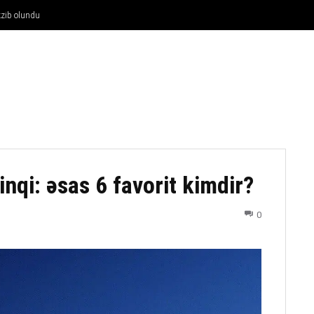
əkzib olundu
FUTBOL
DÖYÜŞ NÖVLƏRI
ATLETIKA
BASKETBOL
nqi: əsas 6 favorit kimdir?
0