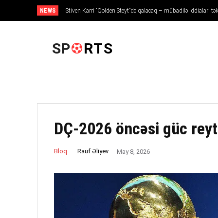
NEWS
Stiven Karri “Qolden Steyt”də qalacaq – mübadilə iddiaları t
ANA SƏHIFƏ
SP
RTS
DÇ-2026 öncəsi güc reyti
Rauf Əliyev
Bloq
May 8, 2026