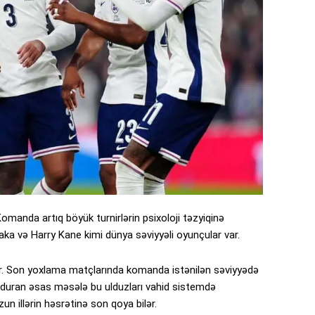
r. Komanda artıq böyük turnirlərin psixoloji təzyiqinə
ka və Harry Kane kimi dünya səviyyəli oyunçular var.
ir. Son yoxlama matçlarında komanda istənilən səviyyədə
duran əsas məsələ bu ulduzları vahid sistemdə
zun illərin həsrətinə son qoya bilər.