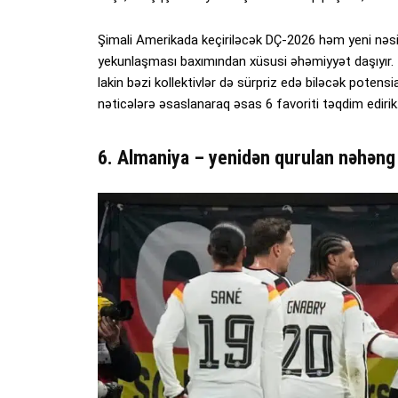
Şimali Amerikada keçiriləcək DÇ-2026 həm yeni nəsil
yekunlaşması baxımından xüsusi əhəmiyyət daşıyır. T
lakin bəzi kollektivlər də sürpriz edə biləcək potensi
nəticələrə əsaslanaraq əsas 6 favoriti təqdim edirik
6. Almaniya – yenidən qurulan nəhəng