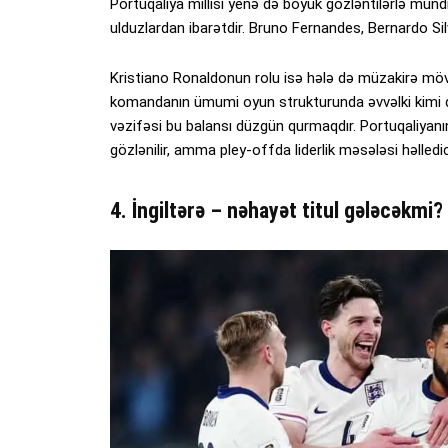
Portuqaliya millisi yenə də böyük gözləntilərlə mun
ulduzlardan ibarətdir. Bruno Fernandes, Bernardo Sil
Kristiano Ronaldonun rolu isə hələ də müzakirə mövz
komandanın ümumi oyun strukturunda əvvəlki kimi 
vəzifəsi bu balansı düzgün qurmaqdır. Portuqaliya
gözlənilir, amma pley-offda liderlik məsələsi həlledi
4. İngiltərə – nəhayət titul gələcəkmi?