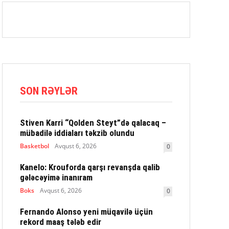
SON RƏYLƏR
Stiven Karri “Qolden Steyt”də qalacaq –
mübadilə iddiaları təkzib olundu
Basketbol
Avqust 6, 2026
0
Kanelo: Krouforda qarşı revanşda qalib
gələcəyimə inanıram
Boks
Avqust 6, 2026
0
Fernando Alonso yeni müqavilə üçün
rekord maaş tələb edir