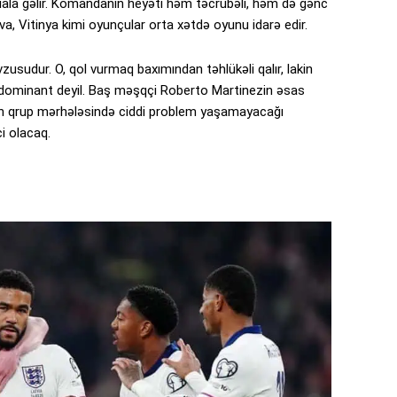
diala gəlir. Komandanın heyəti həm təcrübəli, həm də gənc
va, Vitinya kimi oyunçular orta xətdə oyunu idarə edir.
usudur. O, qol vurmaq baxımından təhlükəli qalır, lakin
dominant deyil. Baş məşqçi Roberto Martinezin əsas
nın qrup mərhələsində ciddi problem yaşamayacağı
ci olacaq.