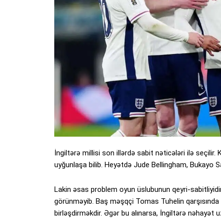
İngiltərə millisi son illərdə sabit nəticələri ilə seçili
uyğunlaşa bilib. Heyətdə Jude Bellingham, Bukayo Sa
Lakin əsas problem oyun üslubunun qeyri-sabitliyid
görünməyib. Baş məşqçi Tomas Tuhelin qarşısında 
birləşdirməkdir. Əgər bu alınarsa, İngiltərə nəhayət u