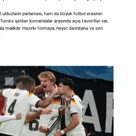
 ulduzların parlaması, həm də böyük futbol erasının
urnirə qatılan komandalar arasında açıq favoritlər var,
ala malikdir. Hazırkı formaya, heyət dərinliyinə və son
.