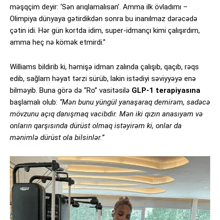
məşqçim deyir: ‘Sən arıqlamalısan’. Amma ilk övladımı –
Olimpiya dünyaya gətirdikdən sonra bu inanılmaz dərəcədə
çətin idi. Hər gün kortda idim, super-idmançı kimi çalışırdım,
amma heç nə kömək etmirdi.”
Williams bildirib ki, həmişə idman zalında çalışıb, qaçıb, rəqs
edib, sağlam həyat tərzi sürüb, lakin istədiyi səviyyəyə enə
bilməyib. Buna görə də “Ro” vasitəsilə
GLP-1 terapiyasına
başlamalı olub:
“Mən bunu yüngül yanaşaraq demirəm, sadəcə
mövzunu açıq danışmaq vacibdir. Mən iki qızın anasıyam və
onların qarşısında dürüst olmaq istəyirəm ki, onlar da
mənimlə dürüst ola bilsinlər.”