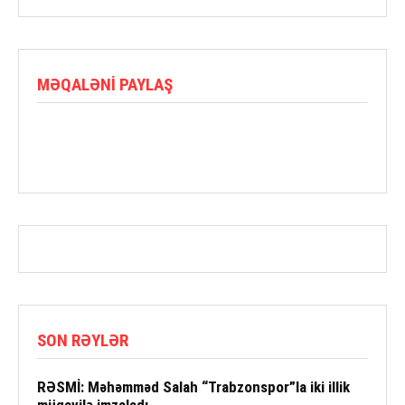
MƏQALƏNI PAYLAŞ
SON RƏYLƏR
RƏSMİ: Məhəmməd Salah “Trabzonspor”la iki illik