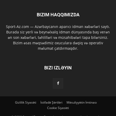
BIZIM HAQQIMIZDA
Sport-Az.com — Azərbaycanın aparıcı idman xəbərləri saytı.
Burada siz yerli və beynəlxalq idman dünyasında baş verən
ən son xəbərləri, təhlilləri və müsahibələri tapa bilərsiniz.
Bizim əsas məqsədimiz oxuculara dəqiq və operativ
məlumat çatdırmaqdır.
BIZI IZLƏYIN
Gizlilik Siyasəti
İstifadə Şərtləri
Məsuliyyətin İmtinası
Cookie Siyasəti