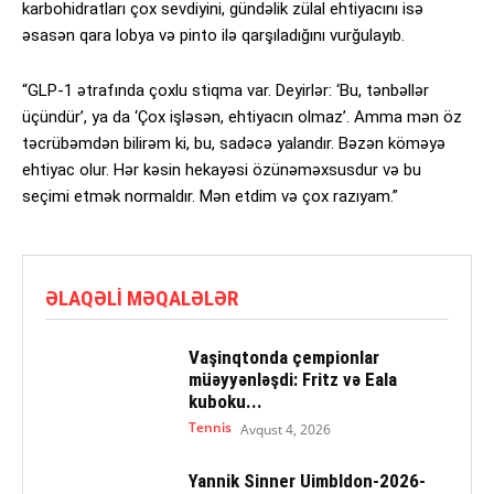
karbohidratları çox sevdiyini, gündəlik zülal ehtiyacını isə
əsasən qara lobya və pinto ilə qarşıladığını vurğulayıb.
“GLP-1 ətrafında çoxlu stiqma var. Deyirlər: ‘Bu, tənbəllər
üçündür’, ya da ‘Çox işləsən, ehtiyacın olmaz’. Amma mən öz
təcrübəmdən bilirəm ki, bu, sadəcə yalandır. Bəzən köməyə
ehtiyac olur. Hər kəsin hekayəsi özünəməxsusdur və bu
seçimi etmək normaldır. Mən etdim və çox razıyam.”
ƏLAQƏLI MƏQALƏLƏR
Vaşinqtonda çempionlar
müəyyənləşdi: Fritz və Eala
kuboku...
Tennis
Avqust 4, 2026
Yannik Sinner Uimbldon-2026-