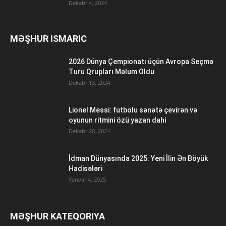
Dekabr 4, 2024
MƏŞHUR ISMARIC
2026 Dünya Çempionatı üçün Avropa Seçmə
Turu Qrupları Məlum Oldu
Dekabr 13, 2024
Lionel Messi: futbolu sənətə çevirən və
oyunun ritmini özü yazan dahi
Dekabr 20, 2024
İdman Dünyasında 2025: Yeni İlin Ən Böyük
Hadisələri
Yanvar 4, 2025
MƏŞHUR KATEQORIYA