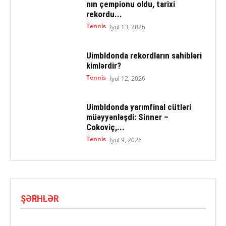
nın çempionu oldu, tarixi
rekordu...
Tennis
İyul 13, 2026
Uimbldonda rekordların sahibləri
kimlərdir?
Tennis
İyul 12, 2026
Uimbldonda yarımfinal cütləri
müəyyənləşdi: Sinner –
Cokoviç,...
Tennis
İyul 9, 2026
ŞƏRHLƏR