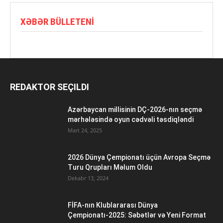
XƏBƏR BÜLLETENI
REDAKTOR SEÇILDI
Azərbaycan millisinin DÇ-2026-nın seçmə
mərhələsində oyun cədvəli təsdiqləndi
Mart 24, 2025
2026 Dünya Çempionatı üçün Avropa Seçmə
Turu Qrupları Məlum Oldu
Dekabr 13, 2024
FİFA-nın Klublararası Dünya
Çempionatı-2025: Səbətlər və Yeni Format