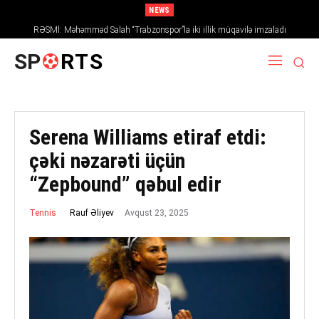
NEWS
RƏSMİ: Məhəmməd Salah “Trabzonspor”la iki illik müqavilə imzaladı
SP
RTS
Serena Williams etiraf etdi:
çəki nəzarəti üçün
“Zepbound” qəbul edir
Avqust 23, 2025
Rauf Əliyev
Tennis