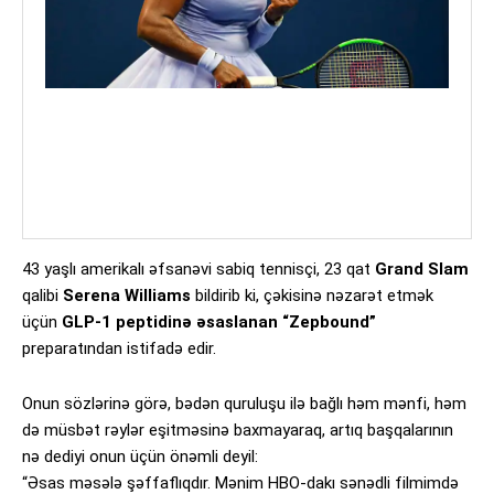
43 yaşlı amerikalı əfsanəvi sabiq tennisçi, 23 qat
Grand Slam
qalibi
Serena Williams
bildirib ki, çəkisinə nəzarət etmək
üçün
GLP-1 peptidinə əsaslanan “Zepbound”
preparatından istifadə edir.
Onun sözlərinə görə, bədən quruluşu ilə bağlı həm mənfi, həm
də müsbət rəylər eşitməsinə baxmayaraq, artıq başqalarının
nə dediyi onun üçün önəmli deyil:
“Əsas məsələ şəffaflıqdır. Mənim HBO-dakı sənədli filmimdə