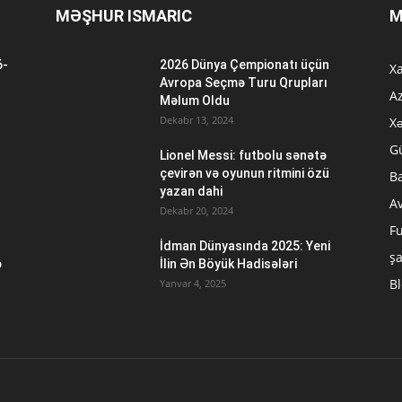
MƏŞHUR ISMARIC
M
6-
2026 Dünya Çempionatı üçün
Xa
n
Avropa Seçmə Turu Qrupları
A
Məlum Oldu
Dekabr 13, 2024
Xə
G
Lionel Messi: futbolu sənətə
çevirən və oyunun ritmini özü
B
yazan dahi
A
Dekabr 20, 2024
Fu
İdman Dünyasında 2025: Yeni
ş
ə
İlin Ən Böyük Hadisələri
B
Yanvar 4, 2025