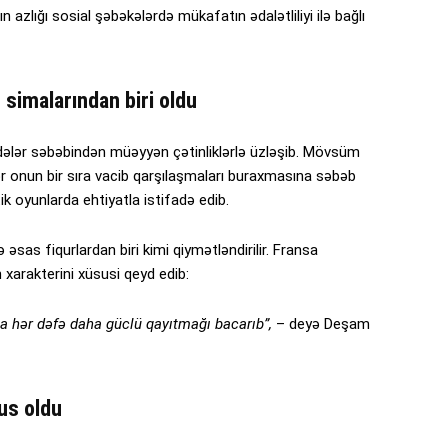
 azlığı sosial şəbəkələrdə mükafatın ədalətliliyi ilə bağlı
imalarından biri oldu
dələr səbəbindən müəyyən çətinliklərlə üzləşib. Mövsüm
ər onun bir sıra vacib qarşılaşmaları buraxmasına səbəb
k oyunlarda ehtiyatla istifadə edib.
as fiqurlardan biri kimi qiymətləndirilir. Fransa
xarakterini xüsusi qeyd edib:
 hər dəfə daha güclü qayıtmağı bacarıb”,
– deyə Deşam
us oldu