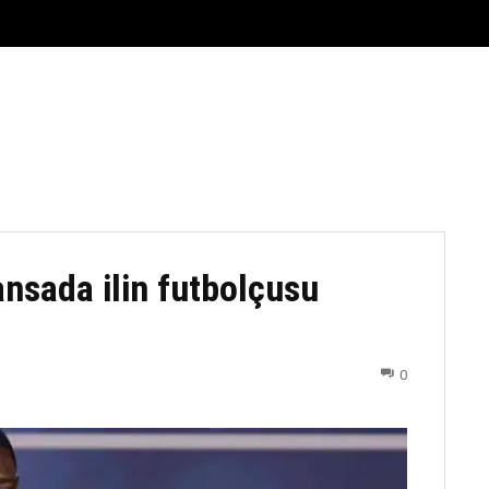
FUTBOL
DÖYÜŞ NÖVLƏRI
ATLETIKA
BASKETBOL
sada ilin futbolçusu
0