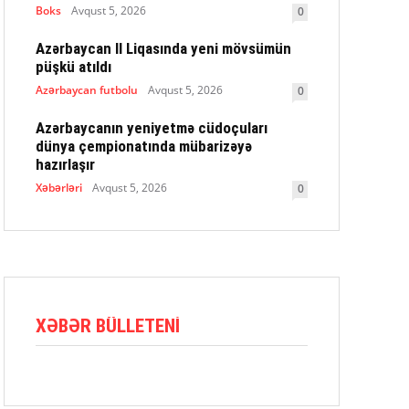
Boks
Avqust 5, 2026
0
Azərbaycan II Liqasında yeni mövsümün
püşkü atıldı
Azərbaycan futbolu
Avqust 5, 2026
0
Azərbaycanın yeniyetmə cüdoçuları
dünya çempionatında mübarizəyə
hazırlaşır
Xəbərləri
Avqust 5, 2026
0
XƏBƏR BÜLLETENI