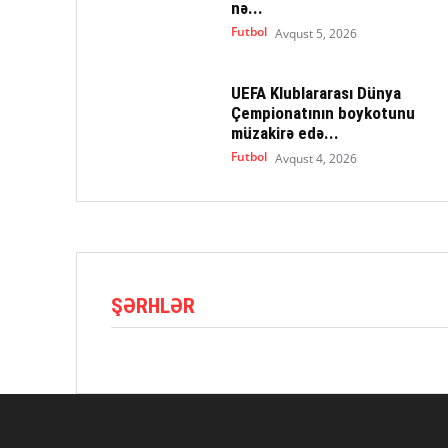
nə...
Futbol
Avqust 5, 2026
UEFA Klublararası Dünya
Çempionatının boykotunu
müzakirə edə...
Futbol
Avqust 4, 2026
ŞƏRHLƏR