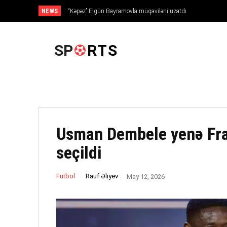
NEWS
“Kəpəz” Elgün Bayramovla müqaviləni uzatdı
ANA SƏHIFƏ
SP
RTS
Usman Dembele yenə Fran
seçildi
Rauf Əliyev
Futbol
May 12, 2026