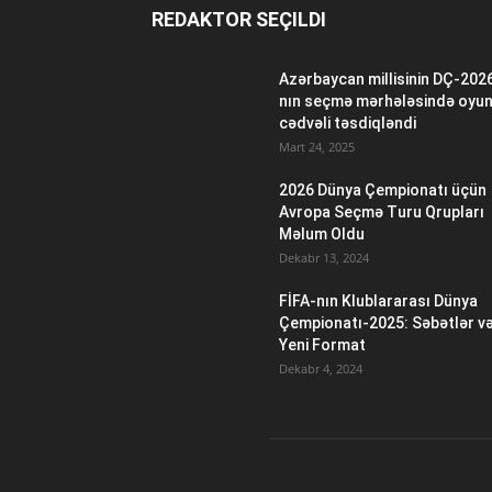
REDAKTOR SEÇILDI
Azərbaycan millisinin DÇ-202
nın seçmə mərhələsində oyu
cədvəli təsdiqləndi
Mart 24, 2025
2026 Dünya Çempionatı üçün
Avropa Seçmə Turu Qrupları
Məlum Oldu
Dekabr 13, 2024
FİFA-nın Klublararası Dünya
Çempionatı-2025: Səbətlər v
Yeni Format
Dekabr 4, 2024