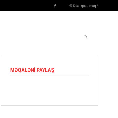
Daxil qoşulmaq /
TENNIS
DIGƏR
OYUNÇULAR
BLOQ
MORE
MƏQALƏNI PAYLAŞ