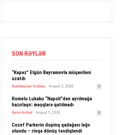
SON RƏYLƏR
“Kəpəz” Elgün Bayramovla müqaviləni
uzatdı
Azərbaycan futbolu
Avqust 5, 2026
0
Romelu Lukaku “Napoli”dən ayrılmağa
hazırlaşır: məşqlərə qatılmadı
Xarici futbol
Avqust 5, 2026
0
Cozef Parkerin dopinq qadağası ləğv
olundu – rinqə dönüş təsdiqləndi