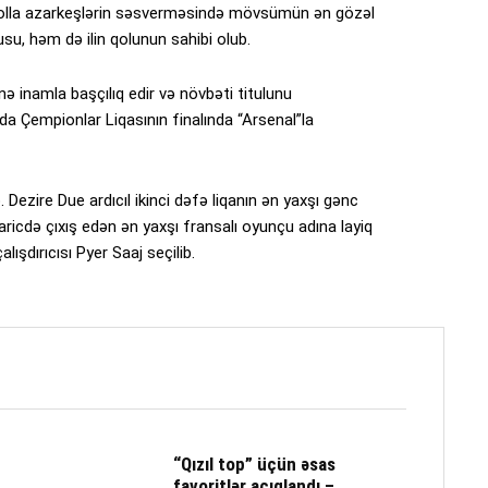
olla azarkeşlərin səsverməsində mövsümün ən gözəl
çusu, həm də ilin qolunun sahibi olub.
nə inamla başçılıq edir və növbəti titulunu
 Çempionlar Liqasının finalında “Arsenal”la
ezire Due ardıcıl ikinci dəfə liqanın ən yaxşı gənc
aricdə çıxış edən ən yaxşı fransalı oyunçu adına layiq
ışdırıcısı Pyer Saaj seçilib.
“Qızıl top” üçün əsas
favoritlər açıqlandı –...