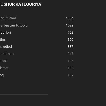
ƏŞHUR KATEQORIYA
rici futbol
1534
zərbaycan futbolu
1022
bərləri
702
üləş
500
asketbol
337
vtoidman
247
tbol
198
ahmat
152
loq
137