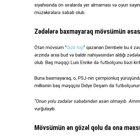
siyahısında ön sıralarda yer almaması və oyun sayının
müzakirələrə səbəb olub.
Zədələrə baxmayaraq mövsümün əsas s
Ötən mövsüm “
Qızıl top
” qazanan Dembele bu il zə
ərzində arxa bud və baldır nahiyəsindən aldığı zədəl
olub. Baş məşqçi Luis Enrike də futbolçunu bəzi kriti
Buna baxmayaraq, o, PSJ-nin çempionluq yürüşündə əs
millisinin baş məşqçisi Didye Deşam da futbolçunun 
“Onun yolu zədələr səbəbindən asan olmayıb. Amma
vurğulayıb.
Mövsümün ən gözəl qolu da ona məxs