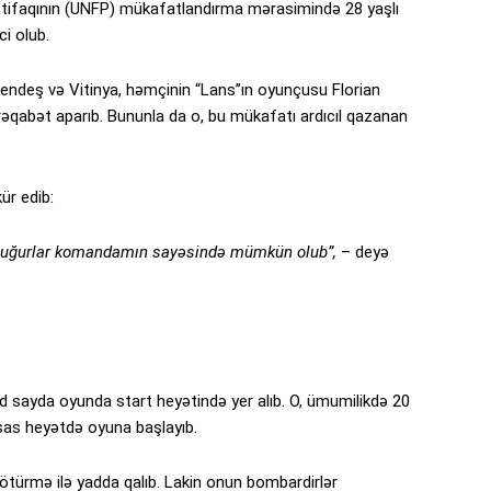
 İttifaqının (UNFP) mükafatlandırma mərasimində 28 yaşlı
i olub.
ndeş və Vitinya, həmçinin “Lans”ın oyunçusu Florian
qabət aparıb. Bununla da o, bu mükafatı ardıcıl qazanan
ür edib:
di uğurlar komandamın sayəsində mümkün olub”,
– deyə
 sayda oyunda start heyətində yer alıb. O, ümumilikdə 20
sas heyətdə oyuna başlayıb.
ürmə ilə yadda qalıb. Lakin onun bombardirlər