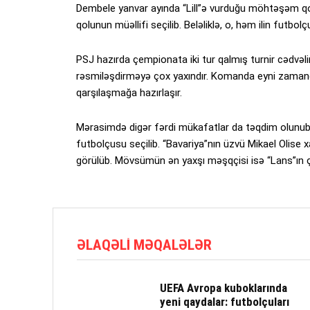
Dembele yanvar ayında “Lill”ə vurduğu möhtəşəm q
qolunun müəllifi seçilib. Beləliklə, o, həm ilin futbol
PSJ hazırda çempionata iki tur qalmış turnir cədvəli
rəsmiləşdirməyə çox yaxındır. Komanda eyni zamanda
qarşılaşmağa hazırlaşır.
Mərasimdə digər fərdi mükafatlar da təqdim olunub. D
futbolçusu seçilib. “Bavariya”nın üzvü Mikael Olise x
görülüb. Mövsümün ən yaxşı məşqçisi isə “Lans”ın çal
ƏLAQƏLI MƏQALƏLƏR
UEFA Avropa kuboklarında
yeni qaydalar: futbolçuları