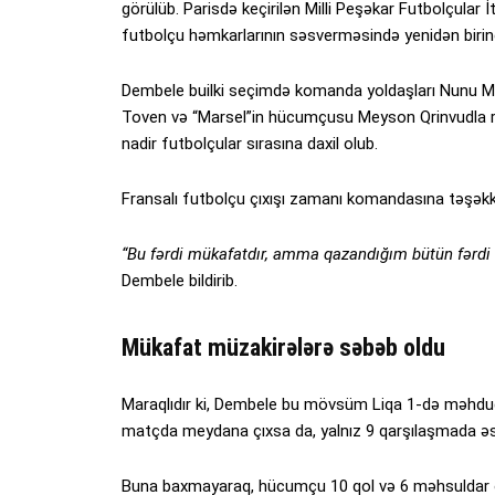
görülüb. Parisdə keçirilən Milli Peşəkar Futbolçular
futbolçu həmkarlarının səsverməsində yenidən birinc
Dembele builki seçimdə komanda yoldaşları Nunu Me
Toven və “Marsel”in hücumçusu Meyson Qrinvudla rə
nadir futbolçular sırasına daxil olub.
Fransalı futbolçu çıxışı zamanı komandasına təşəkk
“Bu fərdi mükafatdır, amma qazandığım bütün fər
Dembele bildirib.
Mükafat müzakirələrə səbəb oldu
Maraqlıdır ki, Dembele bu mövsüm Liqa 1-də məhdud
matçda meydana çıxsa da, yalnız 9 qarşılaşmada ə
Buna baxmayaraq, hücumçu 10 qol və 6 məhsuldar öt