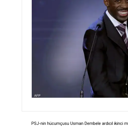
PSJ-nin hücumçusu Usman Dembele ardıcıl ikinci mö