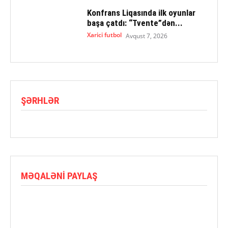
Konfrans Liqasında ilk oyunlar
başa çatdı: “Tvente”dən...
Xarici futbol
Avqust 7, 2026
ŞƏRHLƏR
MƏQALƏNI PAYLAŞ