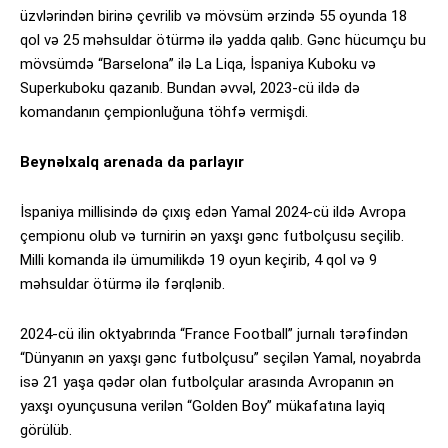
üzvlərindən birinə çevrilib və mövsüm ərzində 55 oyunda 18
qol və 25 məhsuldar ötürmə ilə yadda qalıb. Gənc hücumçu bu
mövsümdə “Barselona” ilə La Liqa, İspaniya Kuboku və
Superkuboku qazanıb. Bundan əvvəl, 2023-cü ildə də
komandanın çempionluğuna töhfə vermişdi.
Beynəlxalq arenada da parlayır
İspaniya millisində də çıxış edən Yamal 2024-cü ildə Avropa
çempionu olub və turnirin ən yaxşı gənc futbolçusu seçilib.
Milli komanda ilə ümumilikdə 19 oyun keçirib, 4 qol və 9
məhsuldar ötürmə ilə fərqlənib.
2024-cü ilin oktyabrında “France Football” jurnalı tərəfindən
“Dünyanın ən yaxşı gənc futbolçusu” seçilən Yamal, noyabrda
isə 21 yaşa qədər olan futbolçular arasında Avropanın ən
yaxşı oyunçusuna verilən “Golden Boy” mükafatına layiq
görülüb.