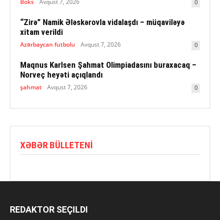
Boks
Avqust 7, 2026
0
“Zirə” Namik Ələskərovla vidalaşdı – müqaviləyə
xitam verildi
Azərbaycan futbolu
Avqust 7, 2026
0
Maqnus Karlsen Şahmat Olimpiadasını buraxacaq –
Norveç heyəti açıqlandı
şahmat
Avqust 7, 2026
0
XƏBƏR BÜLLETENI
REDAKTOR SEÇILDI