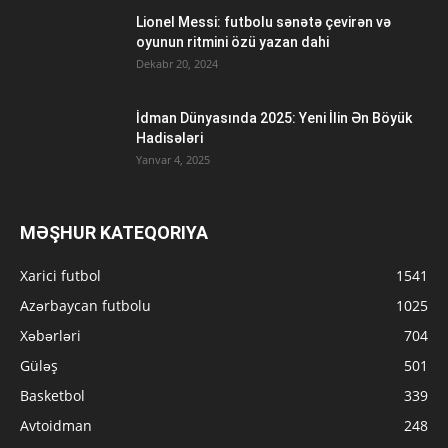
Lionel Messi: futbolu sənətə çevirən və
oyunun ritmini özü yazan dahi
Dekabr 20, 2024
İdman Dünyasında 2025: Yeni İlin Ən Böyük
Hadisələri
Yanvar 4, 2025
MƏŞHUR KATEQORIYA
Xarici futbol
1541
Azərbaycan futbolu
1025
Xəbərləri
704
Güləş
501
Basketbol
339
Avtoidman
248