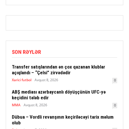
SON RƏYLƏR
Transfer satışlarından ən çox qazanan klublar
açıqlandı – “Çelsi” zirvədədir
Xarici futbol
Avqust 8, 2026
0
ABŞ mediası azərbaycanlı döyüşçünün UFC-yə
keçidini tələb edir
MMA
Avqust 8, 2026
0
Dübua – Vordli revanşının keçiriləcəyi tarix məlum
olub