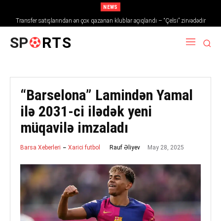
NEWS
Transfer satışlarından ən çox qazanan klublar açıqlandı – “Çelsi” zirvədədir
SP
RTS
“Barselona” Lamindən Yamal
ilə 2031-ci ilədək yeni
müqavilə imzaladı
May 28, 2025
Rauf Əliyev
Barsa Xeberleri
Xarici futbol