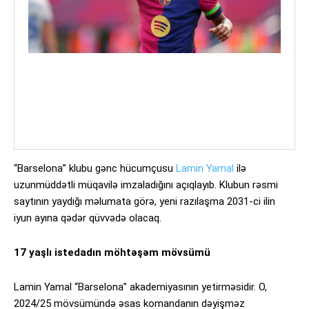
“Barselona” klubu gənc hücumçusu
Lamin Yamal
ilə
uzunmüddətli müqavilə imzaladığını açıqlayıb. Klubun rəsmi
saytının yaydığı məlumata görə, yeni razılaşma 2031-ci ilin
iyun ayına qədər qüvvədə olacaq.
17 yaşlı istedadın möhtəşəm mövsümü
Lamin Yamal “Barselona” akademiyasının yetirməsidir. O,
2024/25 mövsümündə əsas komandanın dəyişməz