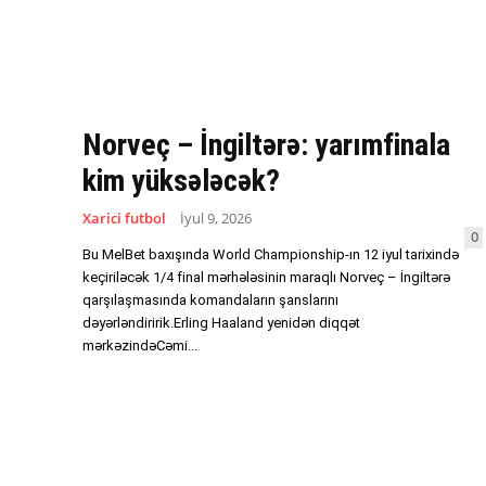
Norveç – İngiltərə: yarımfinala
kim yüksələcək?
Xarici futbol
İyul 9, 2026
0
Bu MelBet baxışında World Championship-ın 12 iyul tarixində
keçiriləcək 1/4 final mərhələsinin maraqlı Norveç – İngiltərə
qarşılaşmasında komandaların şanslarını
dəyərləndiririk.Erling Haaland yenidən diqqət
mərkəzindəCəmi...