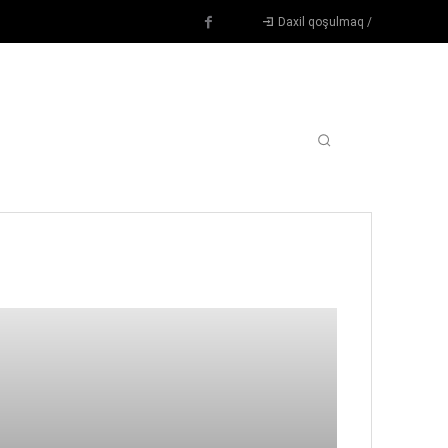
Daxil qoşulmaq /
TENNIS
DIGƏR
OYUNÇULAR
BLOQ
MORE