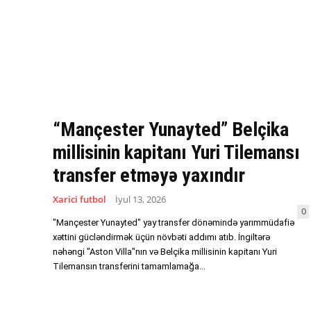
“Mançester Yunayted” Belçika
millisinin kapitanı Yuri Tilemansı
transfer etməyə yaxındır
Xarici futbol
İyul 13, 2026
0
"Mançester Yunayted" yay transfer dönəmində yarımmüdafiə
xəttini gücləndirmək üçün növbəti addımı atıb. İngiltərə
nəhəngi "Aston Villa"nın və Belçika millisinin kapitanı Yuri
Tilemansın transferini tamamlamağa...