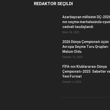
REDAKTOR SEÇILDI
Azərbaycan millisinin DÇ-202
nın seçmə mərhələsində oyu
cədvəli təsdiqləndi
Mart 24, 2025
2026 Dünya Çempionatı üçün
Avropa Seçmə Turu Qrupları
Məlum Oldu
Dekabr 13, 2024
FİFA-nın Klublararası Dünya
Çempionatı-2025: Səbətlər v
Yeni Format
Dekabr 4, 2024