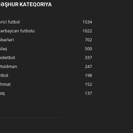
ƏŞHUR KATEQORIYA
rici futbol
1534
zərbaycan futbolu
1022
bərləri
702
üləş
500
asketbol
337
vtoidman
247
tbol
198
ahmat
152
loq
137