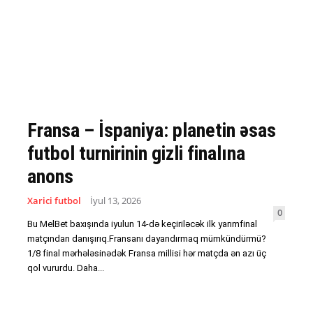
Fransa – İspaniya: planetin əsas
futbol turnirinin gizli finalına
anons
Xarici futbol
İyul 13, 2026
0
Bu MelBet baxışında iyulun 14-də keçiriləcək ilk yarımfinal
matçından danışırıq.Fransanı dayandırmaq mümkündürmü?
1/8 final mərhələsinədək Fransa millisi hər matçda ən azı üç
qol vururdu. Daha...