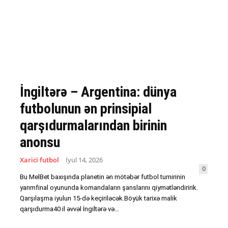
İngiltərə – Argentina: dünya
futbolunun ən prinsipial
qarşıdurmalarından birinin
anonsu
Xarici futbol
İyul 14, 2026
0
Bu MelBet baxışında planetin ən mötəbər futbol turnirinin
yarımfinal oyununda komandaların şanslarını qiymətləndiririk.
Qarşılaşma iyulun 15-də keçiriləcək.Böyük tarixə malik
qarşıdurma40 il əvvəl İngiltərə və...