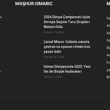
MƏŞHUR ISMARIC
M
6-
2026 Dünya Çempionatı üçün
Xa
n
Avropa Seçmə Turu Qrupları
A
Məlum Oldu
Dekabr 13, 2024
Xə
G
Lionel Messi: futbolu sənətə
çevirən və oyunun ritmini özü
B
yazan dahi
A
Dekabr 20, 2024
Fu
İdman Dünyasında 2025: Yeni
ş
ə
İlin Ən Böyük Hadisələri
B
Yanvar 4, 2025