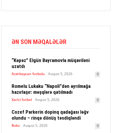
ƏN SON MƏQALƏLƏR
“Kəpəz” Elgün Bayramovla müqaviləni
uzatdı
Azərbaycan futbolu
Avqust 5, 2026
0
Romelu Lukaku “Napoli”dən ayrılmağa
hazırlaşır: məşqlərə qatılmadı
Xarici futbol
Avqust 5, 2026
0
Cozef Parkerin dopinq qadağası ləğv
olundu – rinqə dönüş təsdiqləndi
Boks
Avqust 5, 2026
0