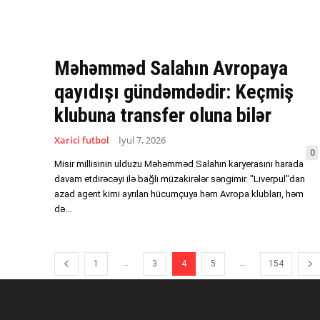
Məhəmməd Salahın Avropaya
qayıdışı gündəmdədir: Keçmiş
klubuna transfer oluna bilər
Xarici futbol
İyul 7, 2026
0
Misir millisinin ulduzu Məhəmməd Salahın karyerasını harada
davam etdirəcəyi ilə bağlı müzakirələr səngimir. "Liverpul"dan
azad agent kimi ayrılan hücumçuya həm Avropa klubları, həm
də...
...
...
1
3
4
5
154