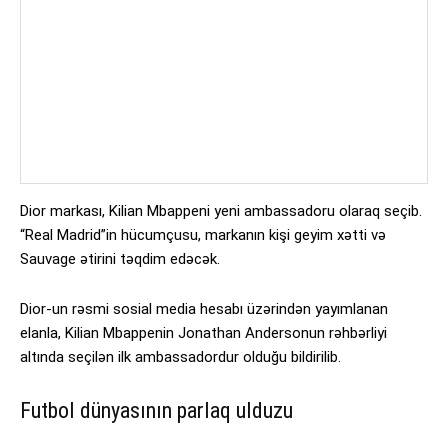
Dior markası, Kilian Mbappeni yeni ambassadoru olaraq seçib.
“Real Madrid”in hücumçusu, markanın kişi geyim xətti və
Sauvage ətirini təqdim edəcək.
Dior-un rəsmi sosial media hesabı üzərindən yayımlanan
elanla, Kilian Mbappenin Jonathan Andersonun rəhbərliyi
altında seçilən ilk ambassadordur olduğu bildirilib.
Futbol dünyasının parlaq ulduzu