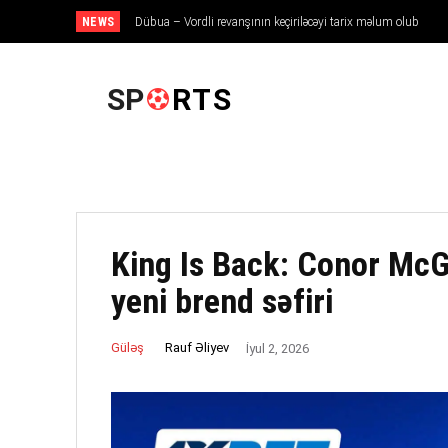
NEWS
Dübua – Vordli revanşının keçiriləcəyi tarix məlum olub
ANA SƏHIFƏ
SP
RTS
King Is Back: Conor McG
yeni brend səfiri
Rauf Əliyev
Güləş
İyul 2, 2026