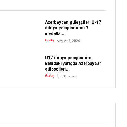
Azərbaycan güləşçiləri U-17
dünya çempionatını 7
medalla...
Güləş
Avqust 3, 2026
U17 dünya çempionatı:
Bakıdakı yarışda Azərbaycan
güləşçiləri...
Güləş
İyul 31, 2026