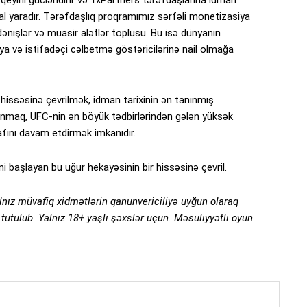
al yaradır. Tərəfdaşlıq proqramımız sərfəli monetizasiya
ənişlər və müasir alətlər toplusu. Bu isə dünyanın
ya və istifadəçi cəlbetmə göstəricilərinə nail olmağa
 hissəsinə çevrilmək, idman tarixinin ən tanınmış
lanmaq, UFC-nin ən böyük tədbirlərindən gələn yüksək
işafını davam etdirmək imkanıdır.
 başlayan bu uğur hekayəsinin bir hissəsinə çevril.
nız müvafiq xidmətlərin qanunvericiliyə uyğun olaraq
 tutulub. Yalnız 18+ yaşlı şəxslər üçün. Məsuliyyətli oyun