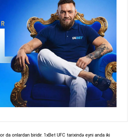
 da onlardan biridir. 1xBet UFC tarixində eyni anda iki