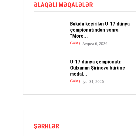
ƏLAQƏLI MƏQALƏLƏR
Bakıda keçirilən U-17 dünya
çempionatından sonra
“More...
Güləş
Avqust 6, 2026
U-17 dünya çempionatı:
Gülxanım Şirinova bürünc
medal...
Güləş
İyul 31, 2026
ŞƏRHLƏR