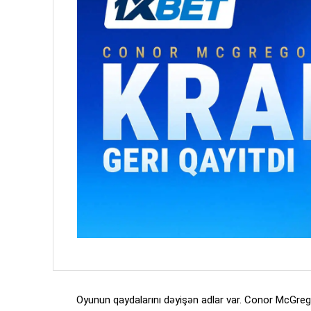
Oyunun qaydalarını dəyişən adlar var. Conor McGregor