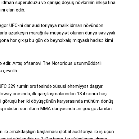
 idman superulduzu və qarışıq döyüş növlərinin inkişafına
nı elan edib.
egor UFC-ni dar auditoriyaya malik idman növündən
larla azarkeşin marağı ilə müşayiət olunan dünya səviyyəli
aqona hər çıxışı bu gün də beynəlxalq miqyaslı hadisə kimi
ə edir. Artıq əfsanəvi The Notorious uzunmüddətli
 çevrilib.
 UFC 329 turniri ərəfəsində xüsusi əhəmiyyət daşıyır.
ay arasında, ilk qarşılaşmalarından 13 il sonra baş
əki görüşü hər iki döyüşçünün karyerasında mühüm dönüş
tıq indidən son illərin MMA dünyasında ən çox gözlənilən
 ilə əməkdaşlığın başlaması qlobal auditoriya ilə iş üçün
vqeyini gücləndirir və 1xPartners tərəfdaşlarına idman