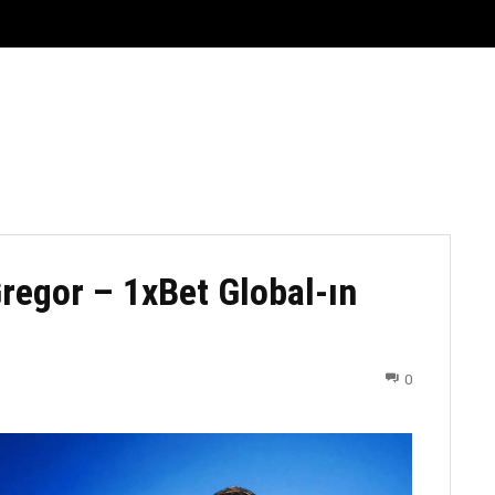
FUTBOL
DÖYÜŞ NÖVLƏRI
ATLETIKA
BASKETBOL
regor – 1xBet Global-ın
0