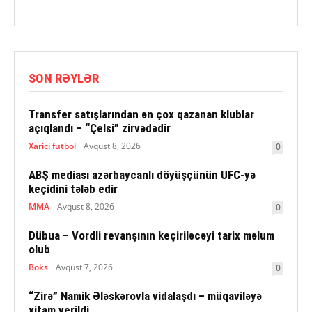
SON RƏYLƏR
Transfer satışlarından ən çox qazanan klublar
açıqlandı – “Çelsi” zirvədədir
Xarici futbol
Avqust 8, 2026
0
ABŞ mediası azərbaycanlı döyüşçünün UFC-yə
keçidini tələb edir
MMA
Avqust 8, 2026
0
Dübua – Vordli revanşının keçiriləcəyi tarix məlum
olub
Boks
Avqust 7, 2026
0
“Zirə” Namik Ələskərovla vidalaşdı – müqaviləyə
xitam verildi