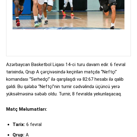
Azərbaycan Basketbol Liqası 14-ci turu davam edir. 6 fevral
tarixində, Qrup A çərçivəsində keçirilən matçda “Neftçi”
komandası “Serhedçi” ilə qarşılaşdı və 82:67 hesabı ilə qalib
gəldi. Bu qələbə “Neftçi”nin turnir cədvəlində üçüncü yerə
yüksəlməsinə səbəb oldu. Turnir, 8 fevralda yekunlaşacaq.
Matç Məlumatları:
Tarix:
6 fevral
Qrup:
A