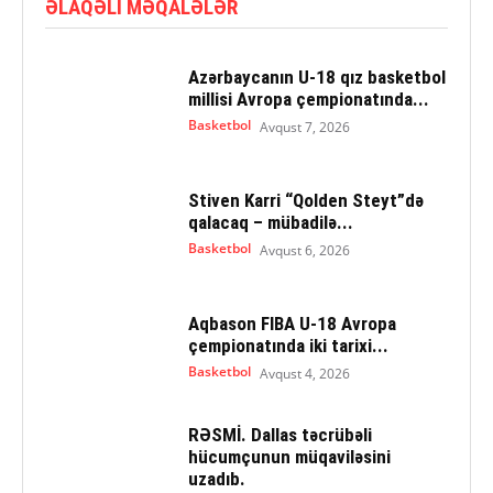
ƏLAQƏLI MƏQALƏLƏR
Azərbaycanın U-18 qız basketbol
millisi Avropa çempionatında...
Basketbol
Avqust 7, 2026
Stiven Karri “Qolden Steyt”də
qalacaq – mübadilə...
Basketbol
Avqust 6, 2026
Aqbason FIBA U-18 Avropa
çempionatında iki tarixi...
Basketbol
Avqust 4, 2026
RƏSMİ. Dallas təcrübəli
hücumçunun müqaviləsini
uzadıb.