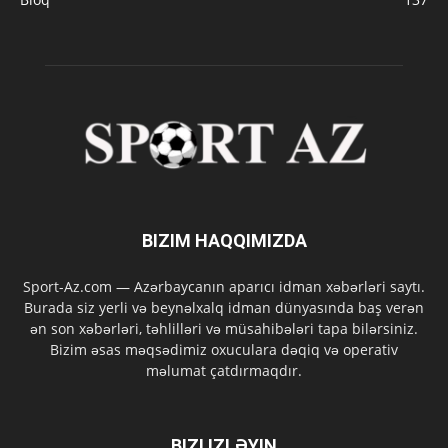
BIZIM HAQQIMIZDA
Sport-Az.com — Azərbaycanın aparıcı idman xəbərləri saytı.
Burada siz yerli və beynəlxalq idman dünyasında baş verən
ən son xəbərləri, təhlilləri və müsahibələri tapa bilərsiniz.
Bizim əsas məqsədimiz oxuculara dəqiq və operativ
məlumat çatdırmaqdır.
BIZI IZLƏYIN