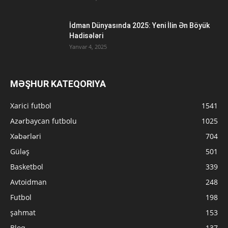
İdman Dünyasında 2025: Yeni İlin Ən Böyük
Hadisələri
Yanvar 4, 2025
MƏŞHUR KATEQORIYA
Xarici futbol
1541
Azərbaycan futbolu
1025
Xəbərləri
704
Güləş
501
Basketbol
339
Avtoidman
248
Futbol
198
şahmat
153
Bloq
137