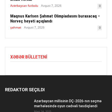
Azərbaycan futbolu
Avqust 7, 2026
0
Maqnus Karlsen Şahmat Olimpiadasını buraxacaq –
Norveç heyəti açıqlandı
şahmat
Avqust 7, 2026
0
XƏBƏR BÜLLETENI
REDAKTOR SEÇILDI
Azərbaycan millisinin DÇ-2026-nın seçmə
mərhələsində oyun cədvəli təsdiqləndi
Mart 24, 2025