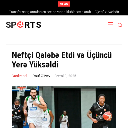
NEWS
Transfer satışlarından ən çox qazanan klublar açıqlandı – “Çelsi” zirvədədir
SP
RTS
Neftçi Qələbə Etdi və Üçüncü
Yerə Yüksəldi
Fevral 9, 2025
Rauf Əliyev
Basketbol