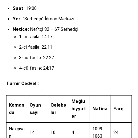
Saat:
19:00
Yer:
“Serhedçi” İdman Mərkəzi
Nəticə:
Neftçi 82 – 67 Serhedçi
1-ci fasilə: 14:17
2-ci fasilə: 22:11
3-cü fasilə: 22:22
4-cü fasilə: 24:17
Turnir Cədvəli:
Məğlu
Koman
Oyun
Qələbə
biyyətl
Nəticə
Fərq
da
sayı
lər
ər
Naxçıva
1099-
14
10
4
24
n
1063