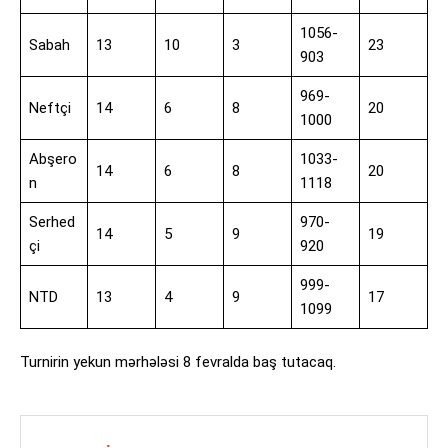
1056-
Sabah
13
10
3
23
903
969-
Neftçi
14
6
8
20
1000
Abşero
1033-
14
6
8
20
n
1118
Serhed
970-
14
5
9
19
çi
920
999-
NTD
13
4
9
17
1099
Turnirin yekun mərhələsi 8 fevralda baş tutacaq.