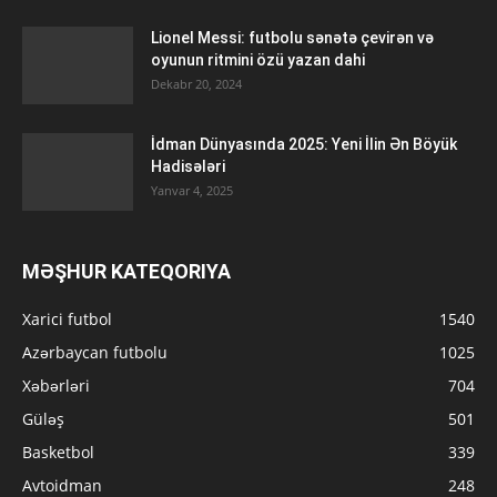
Lionel Messi: futbolu sənətə çevirən və
oyunun ritmini özü yazan dahi
Dekabr 20, 2024
İdman Dünyasında 2025: Yeni İlin Ən Böyük
Hadisələri
Yanvar 4, 2025
MƏŞHUR KATEQORIYA
Xarici futbol
1540
Azərbaycan futbolu
1025
Xəbərləri
704
Güləş
501
Basketbol
339
Avtoidman
248