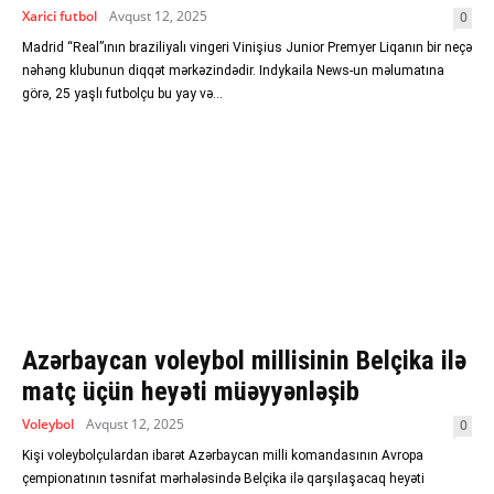
Xarici futbol
Avqust 12, 2025
0
Madrid “Real”ının braziliyalı vingeri Vinişius Junior Premyer Liqanın bir neçə
nəhəng klubunun diqqət mərkəzindədir. Indykaila News-un məlumatına
görə, 25 yaşlı futbolçu bu yay və...
Azərbaycan voleybol millisinin Belçika ilə
matç üçün heyəti müəyyənləşib
Voleybol
Avqust 12, 2025
0
Kişi voleybolçulardan ibarət Azərbaycan milli komandasının Avropa
çempionatının təsnifat mərhələsində Belçika ilə qarşılaşacaq heyəti