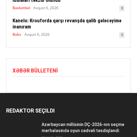
Basketbol
Avqust 6, 2026
0
Kanelo: Krouforda qarşı revanşda qalib gələcəyimə
inanıram
Boks
Avqust 6, 2026
0
XƏBƏR BÜLLETENI
REDAKTOR SEÇILDI
Azərbaycan millisinin DÇ-2026-nın seçmə
mərhələsində oyun cədvəli təsdiqləndi