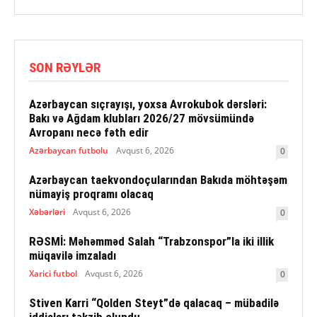
SON RƏYLƏR
Azərbaycan sıçrayışı, yoxsa Avrokubok dərsləri:
Bakı və Ağdam klubları 2026/27 mövsümündə
Avropanı necə fəth edir
Azərbaycan futbolu
Avqust 6, 2026
0
Azərbaycan taekvondoçularından Bakıda möhtəşəm
nümayiş proqramı olacaq
Xəbərləri
Avqust 6, 2026
0
RƏSMİ: Məhəmməd Salah “Trabzonspor”la iki illik
müqavilə imzaladı
Xarici futbol
Avqust 6, 2026
0
Stiven Karri “Qolden Steyt”də qalacaq – mübadilə
iddiaları təkzib olundu