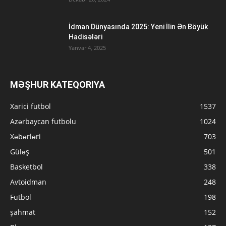
İdman Dünyasında 2025: Yeni İlin Ən Böyük
Hadisələri
Yanvar 4, 2025
MƏŞHUR KATEQORIYA
Xarici futbol
1537
Azərbaycan futbolu
1024
Xəbərləri
703
Güləş
501
Basketbol
338
Avtoidman
248
Futbol
198
şahmat
152