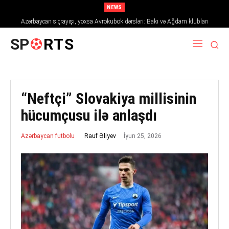
NEWS
Azərbaycan sıçrayışı, yoxsa Avrokubok dərsləri: Bakı və Ağdam klubları
2026/27 mövsümündə Avropanı necə fəth edir
SP
RTS
“Neftçi” Slovakiya millisinin
hücumçusu ilə anlaşdı
İyun 25, 2026
Rauf Əliyev
Azərbaycan futbolu