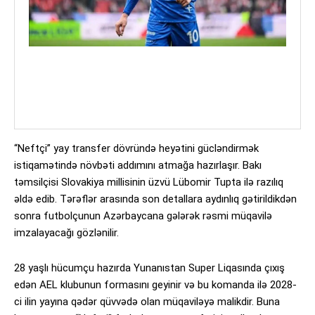
“Neftçi” yay transfer dövründə heyətini gücləndirmək
istiqamətində növbəti addımını atmağa hazırlaşır. Bakı
təmsilçisi Slovakiya millisinin üzvü Lübomir Tupta ilə razılıq
əldə edib. Tərəflər arasında son detallara aydınlıq gətirildikdən
sonra futbolçunun Azərbaycana gələrək rəsmi müqavilə
imzalayacağı gözlənilir.
28 yaşlı hücumçu hazırda Yunanıstan Super Liqasında çıxış
edən AEL klubunun formasını geyinir və bu komanda ilə 2028-
ci ilin yayına qədər qüvvədə olan müqaviləyə malikdir. Buna