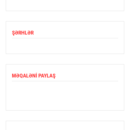
ŞƏRHLƏR
MƏQALƏNI PAYLAŞ