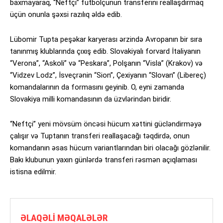
baxmayaraq, “Neftçi” futbolçunun transferini reallaşdırmaq
üçün onunla şəxsi razılıq əldə edib.
Lübomir Tupta peşəkar karyerası ərzində Avropanın bir sıra
tanınmış klublarında çıxış edib. Slovakiyalı forvard İtaliyanın
“Verona”, “Askoli” və “Peskara”, Polşanın “Visla” (Krakov) və
“Vidzev Lodz”, İsveçrənin “Sion”, Çexiyanın “Slovan” (Libereç)
komandalarının da formasını geyinib. O, eyni zamanda
Slovakiya milli komandasının da üzvlərindən biridir.
“Neftçi” yeni mövsüm öncəsi hücum xəttini gücləndirməyə
çalışır və Tuptanın transferi reallaşacağı təqdirdə, onun
komandanın əsas hücum variantlarından biri olacağı gözlənilir.
Bakı klubunun yaxın günlərdə transferi rəsmən açıqlaması
istisna edilmir.
ƏLAQƏLI MƏQALƏLƏR