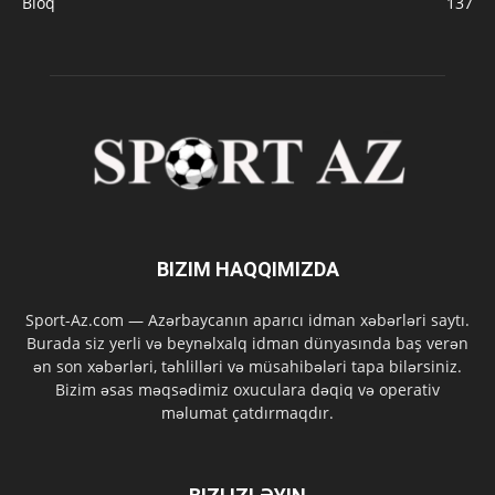
Bloq
137
BIZIM HAQQIMIZDA
Sport-Az.com — Azərbaycanın aparıcı idman xəbərləri saytı.
Burada siz yerli və beynəlxalq idman dünyasında baş verən
ən son xəbərləri, təhlilləri və müsahibələri tapa bilərsiniz.
Bizim əsas məqsədimiz oxuculara dəqiq və operativ
məlumat çatdırmaqdır.