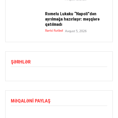
Romelu Lukaku “Napoli”dən
ayrılmağa hazırlaşır: məşqlərə
qatılmadı
Xarici futbol
Avqust 5, 2026
ŞƏRHLƏR
MƏQALƏNI PAYLAŞ