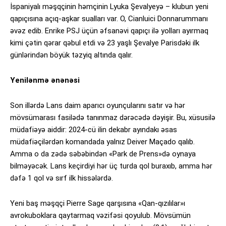
İspaniyalı məşqçinin həmçinin Lyuka Şevalyeyə – klubun yeni
qapıçısına açıq-aşkar sualları var. O, Cianluici Donnarummanı
əvəz edib. Enrike PSJ üçün əfsanəvi qapıçı ilə yolları ayırmaq
kimi çətin qərar qəbul etdi və 23 yaşlı Şevalye Parisdəki ilk
günlərindən böyük təzyiq altında qalır.
Yenilənmə ənənəsi
Son illərdə Lans daim aparıcı oyunçularını satır və hər
mövsümarası fasilədə tanınmaz dərəcədə dəyişir. Bu, xüsusilə
müdafiəyə aiddir: 2024-cü ilin dekabr ayındakı əsas
müdafiəçilərdən komandada yalnız Deiver Maçado qalıb.
Amma o da zədə səbəbindən «Park de Prens»də oynaya
bilməyəcək. Lans keçirdiyi hər üç turda qol buraxıb, amma hər
dəfə 1 qol və sırf ilk hissələrdə.
Yeni baş məşqçi Pierre Sage qarşısına «Qan-qızılılar»ı
avrokuboklara qaytarmaq vəzifəsi qoyulub. Mövsümün