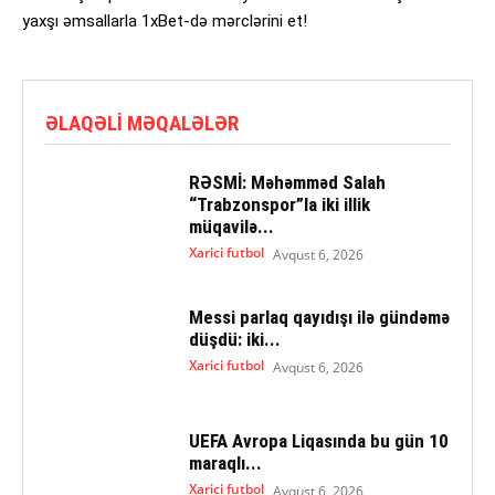
yaxşı əmsallarla 1xBet-də mərclərini et!
ƏLAQƏLI MƏQALƏLƏR
RƏSMİ: Məhəmməd Salah
“Trabzonspor”la iki illik
müqavilə...
Xarici futbol
Avqust 6, 2026
Messi parlaq qayıdışı ilə gündəmə
düşdü: iki...
Xarici futbol
Avqust 6, 2026
UEFA Avropa Liqasında bu gün 10
maraqlı...
Xarici futbol
Avqust 6, 2026