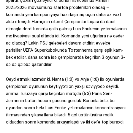
apardı. Çoxları gözləyirdi ki, bunun nəticəsində Parisin
2025/2026 mövsümünə startda problemləri olacaq –
komanda yeni kampaniyaya hazırlaşmaq üçün daha az vaxt
əldə etmişdi. Həmçinin ötən il Çempionlar Liqası da daxil
olmaqla dörd turnirdə qalib gəlmiş Luis Enrikenin yetirmələrinin
motivasiyası sual altında idi. Komanda yeni uğurlara nə qədər
ac olacaq? Lakin PSJ qələbələri davam etdirir: əvvəlcə
parislilər UEFA Superkubokunda Tottenhema qarşı epik kam-
bek etdilər, daha sonra isə çempionatda keçirilən 3 oyunun 3-
də də qələbə qazandılar.
Qeyd etmək lazımdır ki, Nanta (1:0) və Anje (1:0) ilə oyunlarda
çempionun oyununun keyfiyyəti ən yaxşı səviyyədə deyildi,
amma Tuluzaya qarşı keçirilən matçda (6:3) Paris Sen-
Jermenin bütün hücum gücünü gördük. Bununla belə, bu
oyundan sonra belə Luis Enrike yetirmələrinin konsentrasiyanı
itirməsindən şikayətlənə bilərdi: 5 qol üstünlüyünə malik
olduqdan sonra komanda arxayınlaşdı və iki dəfə top buraxdı.