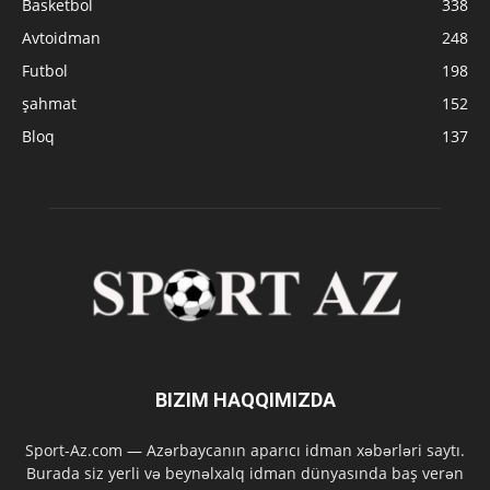
Basketbol
338
Avtoidman
248
Futbol
198
şahmat
152
Bloq
137
BIZIM HAQQIMIZDA
Sport-Az.com — Azərbaycanın aparıcı idman xəbərləri saytı.
Burada siz yerli və beynəlxalq idman dünyasında baş verən