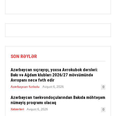
SON RƏYLƏR
Azərbaycan sıçrayışı, yoxsa Avrokubok dərsləri:
Bakı və Ağdam klubları 2026/27 mövsümündə
Avropanı necə fəth edir
Azərbaycan futbolu
Avqust 6, 2026
0
Azərbaycan taekvondoçularından Bakıda möhtəşəm
nümayiş proqramı olacaq
Xəbərləri
Avqust 6, 2026
0