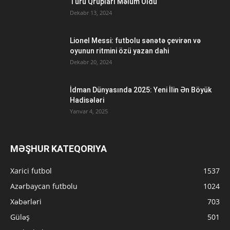
Turu Qrupları Məlum Oldu
Dekabr 13, 2024
Lionel Messi: futbolu sənətə çevirən və
oyunun ritmini özü yazan dahi
Dekabr 20, 2024
İdman Dünyasında 2025: Yeni İlin Ən Böyük
Hadisələri
Yanvar 4, 2025
MƏŞHUR KATEQORIYA
Xarici futbol
1537
Azərbaycan futbolu
1024
Xəbərləri
703
Güləş
501