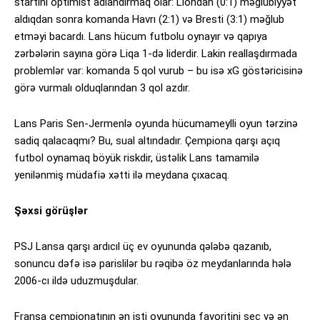
startını optimist adlandırmaq olar: Liondan (0:1) məğlubiyyət
aldıqdan sonra komanda Havrı (2:1) və Bresti (3:1) məğlub
etməyi bacardı. Lans hücum futbolu oynayır və qapıya
zərbələrin sayına görə Liqa 1-də liderdir. Lakin reallaşdırmada
problemlər var: komanda 5 qol vurub – bu isə xG göstəricisinə
görə vurmalı olduqlarından 3 qol azdır.
Lans Paris Sen-Jermenlə oyunda hücumameylli oyun tərzinə
sadiq qalacaqmı? Bu, sual altındadır. Çempiona qarşı açıq
futbol oynamaq böyük riskdir, üstəlik Lans tamamilə
yenilənmiş müdafiə xətti ilə meydana çıxacaq.
Şəxsi görüşlər
PSJ Lansa qarşı ardıcıl üç ev oyununda qələbə qazanıb,
sonuncu dəfə isə parislilər bu rəqibə öz meydanlarında hələ
2006-cı ildə uduzmuşdular.
Fransa çempionatının ən isti oyununda favoritini seç və ən