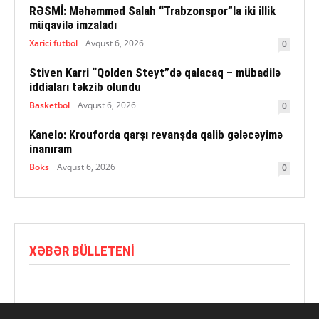
RƏSMİ: Məhəmməd Salah “Trabzonspor”la iki illik
müqavilə imzaladı
Xarici futbol
Avqust 6, 2026
0
Stiven Karri “Qolden Steyt”də qalacaq – mübadilə
iddiaları təkzib olundu
Basketbol
Avqust 6, 2026
0
Kanelo: Krouforda qarşı revanşda qalib gələcəyimə
inanıram
Boks
Avqust 6, 2026
0
XƏBƏR BÜLLETENI