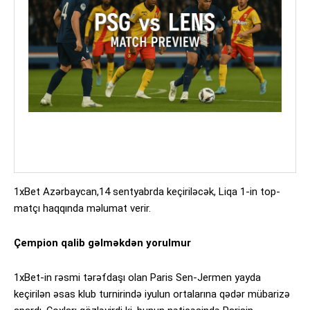
1xBet Azərbaycan,14 sentyabrda keçiriləcək, Liqa 1-in top-
matçı haqqında məlumat verir.
Çempion qalib gəlməkdən yorulmur
1xBet-in rəsmi tərəfdaşı olan Paris Sen-Jermen yayda
keçirilən əsas klub turnirində iyulun ortalarına qədər mübarizə