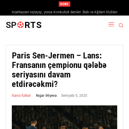
NEWS
Azərbaycan sıçrayışı, yoxsa Avrokubok dərsləri: Bakı və Ağdam klubları
2026/27 mövsümündə Avropanı necə fəth edir
SP
RTS
Paris Sen-Jermen – Lans:
Fransanın çempionu qələbə
seriyasını davam
etdirəcəkmi?
Sentyabr 5, 2025
Nigar Əliyeva
Xarici futbol