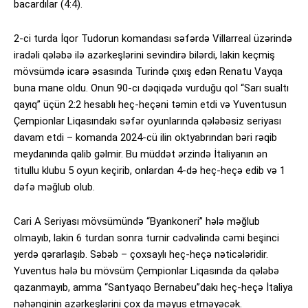
bacardılar (4:4).
2-ci turda İqor Tudorun komandası səfərdə Villarreal üzərində
iradəli qələbə ilə azərkeşlərini sevindirə bilərdi, lakin keçmiş
mövsümdə icarə əsasında Turində çıxış edən Renatu Vayqa
buna mane oldu. Onun 90-cı dəqiqədə vurduğu qol “Sarı sualtı
qayıq” üçün 2:2 hesablı heç-heçəni təmin etdi və Yuventusun
Çempionlar Liqasındakı səfər oyunlarında qələbəsiz seriyası
davam etdi – komanda 2024-cü ilin oktyabrından bəri rəqib
meydanında qalib gəlmir. Bu müddət ərzində İtaliyanın ən
titullu klubu 5 oyun keçirib, onlardan 4-də heç-heçə edib və 1
dəfə məğlub olub.
Cari A Seriyası mövsümündə “Byankoneri” hələ məğlub
olmayıb, lakin 6 turdan sonra turnir cədvəlində cəmi beşinci
yerdə qərarlaşıb. Səbəb – çoxsaylı heç-heçə nəticələridir.
Yuventus hələ bu mövsüm Çempionlar Liqasında da qələbə
qazanmayıb, amma “Santyaqo Bernabeu”dakı heç-heçə İtaliya
nəhənginin azərkeşlərini çox da məyus etməyəcək.