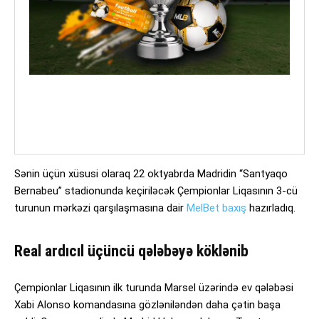
Sənin üçün xüsusi olaraq 22 oktyabrda Madridin “Santyaqo
Bernabeu” stadionunda keçiriləcək Çempionlar Liqasının 3-cü
turunun mərkəzi qarşılaşmasına dair
MelBet baxış
hazırladıq.
Real ardıcıl üçüncü qələbəyə köklənib
Çempionlar Liqasının ilk turunda Marsel üzərində ev qələbəsi
Xabi Alonso komandasına gözləniləndən daha çətin başa