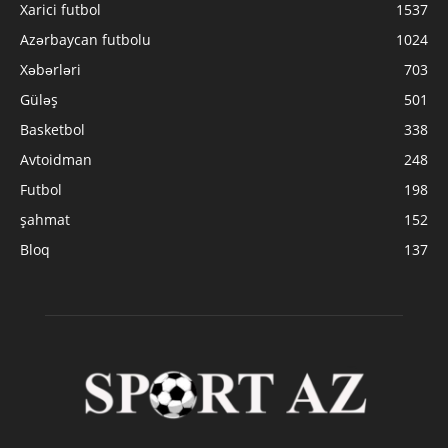
Xarici futbol
1537
Azərbaycan futbolu
1024
Xəbərləri
703
Güləş
501
Basketbol
338
Avtoidman
248
Futbol
198
şahmat
152
Bloq
137