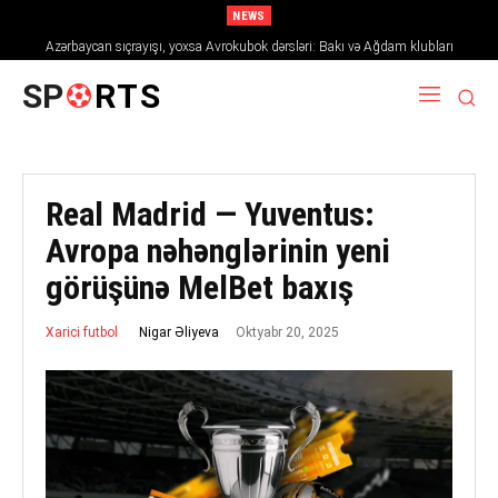
NEWS
Azərbaycan sıçrayışı, yoxsa Avrokubok dərsləri: Bakı və Ağdam klubları
2026/27 mövsümündə Avropanı necə fəth edir
SP
RTS
Real Madrid — Yuventus:
Avropa nəhənglərinin yeni
görüşünə MelBet baxış
Oktyabr 20, 2025
Nigar Əliyeva
Xarici futbol