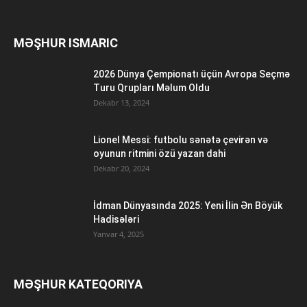
MƏŞHUR ISMARIC
2026 Dünya Çempionatı üçün Avropa Seçmə
Turu Qrupları Məlum Oldu
Dekabr 13, 2024
Lionel Messi: futbolu sənətə çevirən və
oyunun ritmini özü yazan dahi
Dekabr 20, 2024
İdman Dünyasında 2025: Yeni İlin Ən Böyük
Hadisələri
Yanvar 4, 2025
MƏŞHUR KATEQORIYA