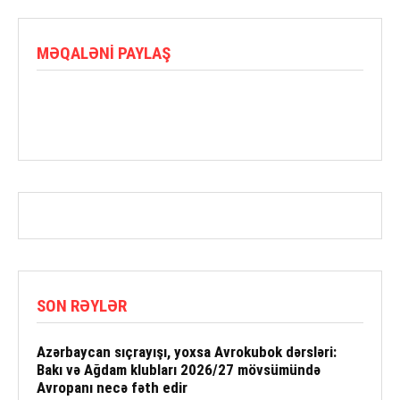
MƏQALƏNI PAYLAŞ
SON RƏYLƏR
Azərbaycan sıçrayışı, yoxsa Avrokubok dərsləri:
Bakı və Ağdam klubları 2026/27 mövsümündə
Avropanı necə fəth edir