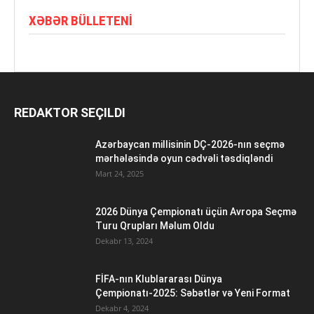
XƏBƏR BÜLLETENI
REDAKTOR SEÇILDI
Azərbaycan millisinin DÇ-2026-nın seçmə
mərhələsində oyun cədvəli təsdiqləndi
Mart 24, 2025
2026 Dünya Çempionatı üçün Avropa Seçmə
Turu Qrupları Məlum Oldu
Dekabr 13, 2024
FİFA-nın Klublararası Dünya
Çempionatı-2025: Səbətlər və Yeni Format
Dekabr 4, 2024