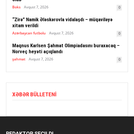
Boks
Avqust 7, 2026
0
“Zirə” Namik Ələskərovla vidalaşdı – müqaviləyə
xitam verildi
Azərbaycan futbolu
Avqust 7, 2026
0
Maqnus Karlsen Şahmat Olimpiadasını buraxacaq –
Norveç heyəti açıqlandı
şahmat
Avqust 7, 2026
0
XƏBƏR BÜLLETENI
REDAKTOR SEÇILDI