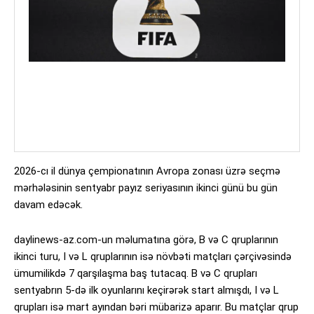
2026-cı il dünya çempionatının Avropa zonası üzrə seçmə
mərhələsinin sentyabr payız seriyasının ikinci günü bu gün
davam edəcək.
daylinews-az.com-un məlumatına görə, B və C qruplarının
ikinci turu, I və L qruplarının isə növbəti matçları çərçivəsində
ümumilikdə 7 qarşılaşma baş tutacaq. B və C qrupları
sentyabrın 5-də ilk oyunlarını keçirərək start almışdı, I və L
qrupları isə mart ayından bəri mübarizə aparır. Bu matçlar qrup