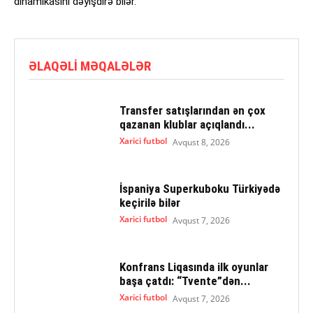
dinamikasını dəyişdirə bilər.
ƏLAQƏLI MƏQALƏLƏR
Transfer satışlarından ən çox
qazanan klublar açıqlandı...
Xarici futbol
Avqust 8, 2026
İspaniya Superkuboku Türkiyədə
keçirilə bilər
Xarici futbol
Avqust 7, 2026
Konfrans Liqasında ilk oyunlar
başa çatdı: “Tvente”dən...
Xarici futbol
Avqust 7, 2026