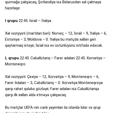
qurmağa çalışacaq, Şotlandiya isə Belarusdan xal çalmaya
hazırlaşır.
I qrupu
22:45. İsrail – İtaliya
Xal vəziyyəti (martdan bəri): Norveç – 12, İsrail – 9, İtaliya – 6,
Estoniya – 3, Moldova – 0. İtaliya bu matçda xalları geri
qaytarmaq istəyir, İsrail isə ev üstünlüyünü istifadə edəcək.
L qrupu
22:45. Cəbəllütariq – Farer adaları 22:45. Xorvatiya –
Monteneqro
Xal vəziyyəti: Çexiya – 12, Xorvatiya – 9, Monteneqro – 6,
Farer Adaları – 3, Cəbəllütariq – 0. Xorvatiya Monteneqroya
qarşı rahat qələbə gözləyir, Farer adaları isə Cəbəllütariqə
qarşı ilk xalları əldə etməyə çalışacaq.
Bu matçlar UEFA-nın canlı yayımları ilə izlənilə bilər və qrup