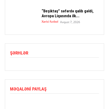
“Beşiktaş” səfərdə qalib gəldi,
Avropa Liqasında ilk...
Xarici futbol
Avqust 7, 2026
ŞƏRHLƏR
MƏQALƏNI PAYLAŞ