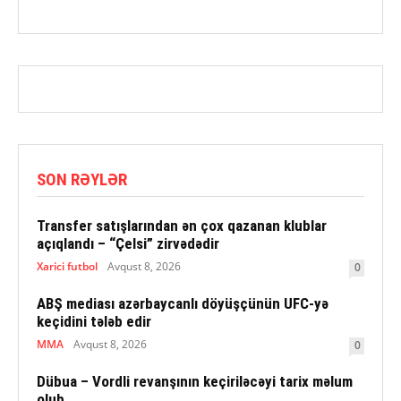
SON RƏYLƏR
Transfer satışlarından ən çox qazanan klublar
açıqlandı – “Çelsi” zirvədədir
Xarici futbol
Avqust 8, 2026
0
ABŞ mediası azərbaycanlı döyüşçünün UFC-yə
keçidini tələb edir
MMA
Avqust 8, 2026
0
Dübua – Vordli revanşının keçiriləcəyi tarix məlum
olub