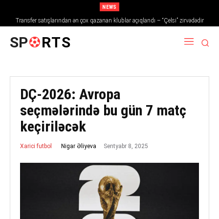
NEWS
Transfer satışlarından ən çox qazanan klublar açıqlandı – “Çelsi” zirvədədir
SP
RTS
DÇ-2026: Avropa
seçmələrində bu gün 7 matç
keçiriləcək
Sentyabr 8, 2025
Nigar Əliyeva
Xarici futbol