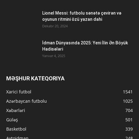
Lionel Messi: futbolu sənətə çevirən və
oyunun ritmini özü yazan dahi
Dekabr 20, 2024
İdman Dünyasında 2025: Yeni İlin Ən Böyük
Hadisələri
Yanvar 4, 2025
MƏŞHUR KATEQORIYA
Xarici futbol
1541
Azərbaycan futbolu
1025
Xəbərləri
704
Güləş
501
Basketbol
339
Avtoidman
248