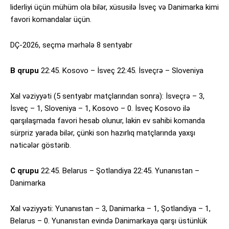
liderliyi üçün mühüm ola bilər, xüsusilə İsveç və Danimarka kimi
favori komandalar üçün.
DÇ-2026, seçmə mərhələ 8 sentyabr
B qrupu
22:45. Kosovo – İsveç 22:45. İsveçrə – Sloveniya
Xal vəziyyəti (5 sentyabr matçlarından sonra): İsveçrə – 3,
İsveç – 1, Sloveniya – 1, Kosovo – 0. İsveç Kosovo ilə
qarşılaşmada favori hesab olunur, lakin ev sahibi komanda
sürpriz yarada bilər, çünki son hazırlıq matçlarında yaxşı
nəticələr göstərib.
C qrupu
22:45. Belarus – Şotlandiya 22:45. Yunanıstan –
Danimarka
Xal vəziyyəti: Yunanıstan – 3, Danimarka – 1, Şotlandiya – 1,
Belarus – 0. Yunanıstan evində Danimarkaya qarşı üstünlük