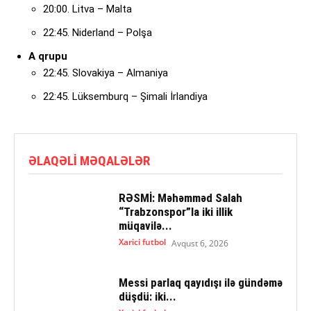
20:00. Litva – Malta
22:45. Niderland – Polşa
A qrupu
22:45. Slovakiya – Almaniya
22:45. Lüksemburq – Şimali İrlandiya
ƏLAQƏLI MƏQALƏLƏR
RƏSMİ: Məhəmməd Salah
“Trabzonspor”la iki illik
müqavilə...
Xarici futbol
Avqust 6, 2026
Messi parlaq qayıdışı ilə gündəmə
düşdü: iki...