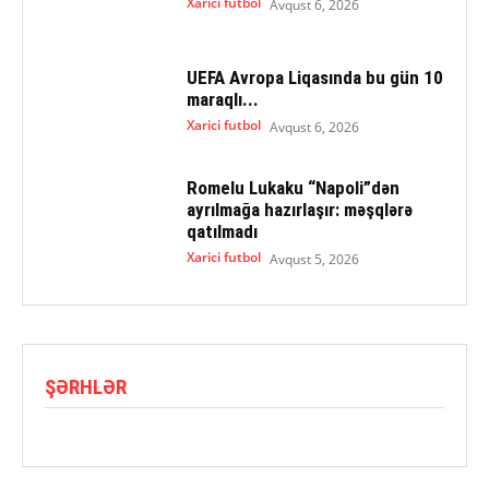
Xarici futbol
Avqust 6, 2026
UEFA Avropa Liqasında bu gün 10
maraqlı...
Xarici futbol
Avqust 6, 2026
Romelu Lukaku “Napoli”dən
ayrılmağa hazırlaşır: məşqlərə
qatılmadı
Xarici futbol
Avqust 5, 2026
ŞƏRHLƏR