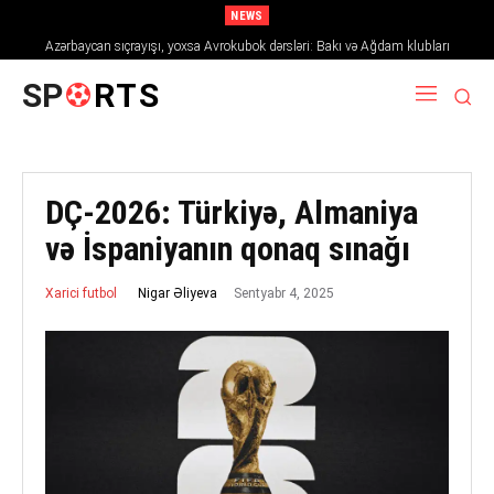
NEWS
Azərbaycan sıçrayışı, yoxsa Avrokubok dərsləri: Bakı və Ağdam klubları
2026/27 mövsümündə Avropanı necə fəth edir
SP
RTS
DÇ-2026: Türkiyə, Almaniya
və İspaniyanın qonaq sınağı
Sentyabr 4, 2025
Nigar Əliyeva
Xarici futbol