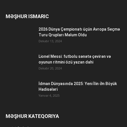
MƏŞHUR ISMARIC
2026 Dünya Çempionatı üçün Avropa Seçmə
Turu Qrupları Məlum Oldu
Dekabr 13, 2024
Lionel Messi: futbolu sənətə çevirən və
oyunun ritmini özü yazan dahi
Dekabr 20, 2024
İdman Dünyasında 2025: Yeni İlin Ən Böyük
Hadisələri
Yanvar 4, 2025
MƏŞHUR KATEQORIYA