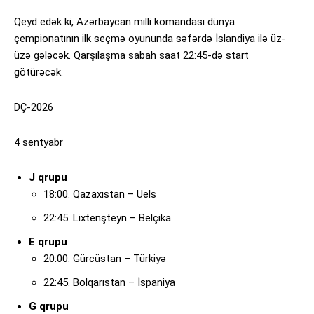
Qeyd edək ki, Azərbaycan milli komandası dünya
çempionatının ilk seçmə oyununda səfərdə İslandiya ilə üz-
üzə gələcək. Qarşılaşma sabah saat 22:45-də start
götürəcək.
DÇ-2026
4 sentyabr
J qrupu
18:00. Qazaxıstan – Uels
22:45. Lixtenşteyn – Belçika
E qrupu
20:00. Gürcüstan – Türkiyə
22:45. Bolqarıstan – İspaniya
G qrupu