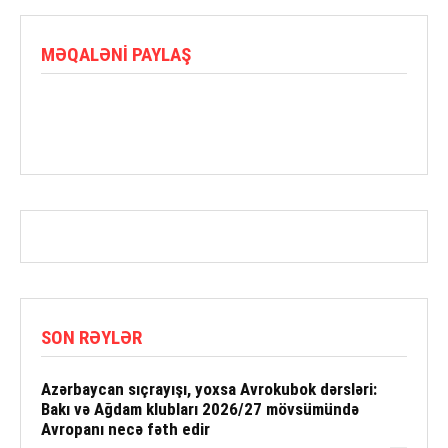
MƏQALƏNI PAYLAŞ
SON RƏYLƏR
Azərbaycan sıçrayışı, yoxsa Avrokubok dərsləri:
Bakı və Ağdam klubları 2026/27 mövsümündə
Avropanı necə fəth edir