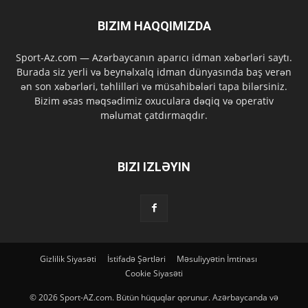
BIZIM HAQQIMIZDA
Sport-Az.com — Azərbaycanın aparıcı idman xəbərləri saytı.
Burada siz yerli və beynəlxalq idman dünyasında baş verən
ən son xəbərləri, təhlilləri və müsahibələri tapa bilərsiniz.
Bizim əsas məqsədimiz oxuculara dəqiq və operativ
məlumat çatdırmaqdır.
BIZI IZLƏYIN
Gizlilik Siyasəti
İstifadə Şərtləri
Məsuliyyətin İmtinası
Cookie Siyasəti
© 2026 Sport-AZ.com. Bütün hüquqlar qorunur. Azərbaycanda və