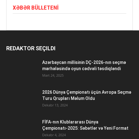
XƏBƏR BÜLLETENI
REDAKTOR SEÇILDI
Azərbaycan millisinin DÇ-2026-nın seçmə
mərhələsində oyun cədvəli təsdiqləndi
Mart 24, 2025
2026 Dünya Çempionatı üçün Avropa Seçmə
Turu Qrupları Məlum Oldu
Dekabr 13, 2024
FİFA-nın Klublararası Dünya
Çempionatı-2025: Səbətlər və Yeni Format
Dekabr 4, 2024