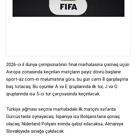
2026-cı il dünya çempionatının final mərhələsinə çıxmaq üçün
Avropa zonasında keçirilən matçların payız dövrü başlanır.
sport-az.com-ın məlumatına görə, bu gün cəmi 8 qarşılaşma
baş tutacaq. Bu oyunlar A və E qruplarında ilk tur, J və G
qruplarında isə 5-ci tur çərçivəsində keçiriləcək.
Türkiyə yığması seçmə mərhələdəki ilk matçını səfərdə
Gürcüstanla oynayacaq. İspaniya isə Bolqarıstana qonaq
olacaq. Niderland Polşanı evində qəbul edəcəksə, Almaniya
Slovakiyada sınağa çəkiləcək.