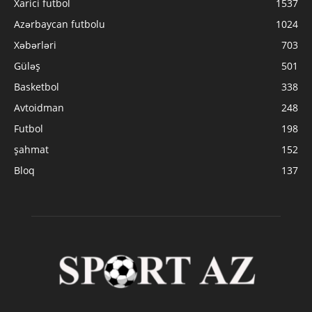
Xarici futbol
1537
Azərbaycan futbolu
1024
Xəbərləri
703
Güləş
501
Basketbol
338
Avtoidman
248
Futbol
198
şahmat
152
Bloq
137