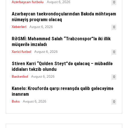
Azərbaycan futbolu
Avqust 6, 2026
0
Azərbaycan taekvondoçularından Bakıda möhtəşəm
nümayiş proqramı olacaq
Xəbərləri
Avqust 6, 2026
0
RƏSMİ: Məhəmməd Salah “Trabzonspor”la iki illik
müqavilə imzaladı
Xarici futbol
Avqust 6, 2026
0
Stiven Karri “Qolden Steyt”də qalacaq – mübadilə
iddiaları təkzib olundu
Basketbol
Avqust 6, 2026
0
Kanelo: Krouforda qarşı revanşda qalib gələcəyimə
inanıram
Boks
Avqust 6, 2026
0