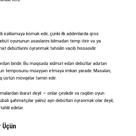
 irəliləməyə kömək edir, çünki ilk addımlarda qros
 debüt oyununun əsaslarını bilmədən temp itirir və ya
at debütlərini öyrənmək təhsilin vacib hissəsidir.
ərdən biridir. Bu məqsədə xidmət edən debütlər adətən
oyunun temposunu müəyyən etməyə imkan yaradır. Məsələn,
aq üstün mövqelər təmin edir.
emalardan ibarət deyil — onlar çevikdir və rəqibin oyun
bəli şahmatçılar yalnız ayrı debütləri öyrənmək olar deyil,
hlil edirlər.
r Üçün