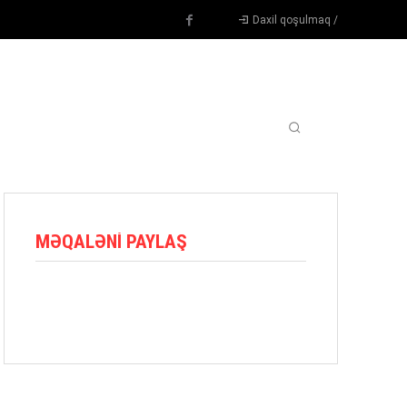
Daxil qoşulmaq /
TENNIS
DIGƏR
OYUNÇULAR
BLOQ
MORE
MƏQALƏNI PAYLAŞ