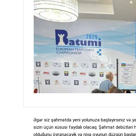
Əgər siz şahmatda yeni yolunuza başlayırsınız və ya 
sizin üçün xüsusi faydalı olacaq. Şahmat debütləri
olduğunu öyrənəcəyik və niyə oyunun düzgün başlan