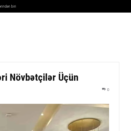
rindən biri
FUTBOL
DÖYÜŞ NÖVLƏRI
ATLETIKA
BASKETBOL
ri Növbətçilər Üçün
0