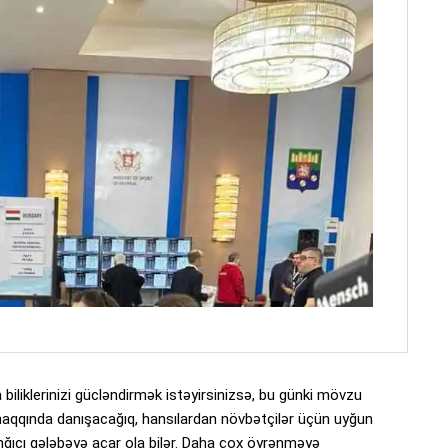
biliklerinizi gücləndirmək istəyirsinizsə, bu günki mövzu
 haqqında danışacağıq, hansılardan növbətçilər üçün uyğun
ğıcı qələbəyə açar ola bilər. Daha çox öyrənməyə