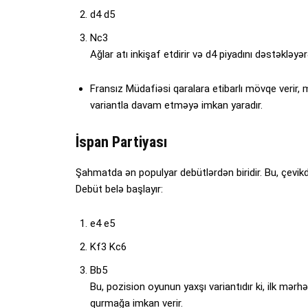
d4 d5
Nc3
Ağlar atı inkişaf etdirir və d4 piyadını dəstəklə
Fransız Müdafiəsi qaralara etibarlı mövqe veri
variantla davam etməyə imkan yaradır.
İspan Partiyası
Şahmatda ən populyar debütlərdən biridir. Bu, çevik
Debüt belə başlayır:
e4 e5
Kf3 Kc6
Bb5
Bu, pozision oyunun yaxşı variantıdır ki, ilk mər
qurmağa imkan verir.