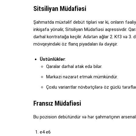
Sitsiliyan Müdafiəsi
Şahmatda müxtəlif debüt tipləri var ki, onların fəaliy
inkişafa yönəlir, Sitsiliyan Müdafiəsi aqressivdir. Qaral
dərhal kontratağa keçilir. Adətən ağlar 2. Kf3 və 3. d
mövqeyindəki öz flanq piyadaları ilə dəyişir.
Üstünlüklər
:
Qaralar dərhal atak edə bilər.
Mərkəzi nəzarət etmək mümkündür.
Çoxlu variantlar növbətçilərə öz güclü tərəflə
Fransız Müdafiəsi
Bu pozision debütündür və hər şahmatçının arsenalın
e4 e6