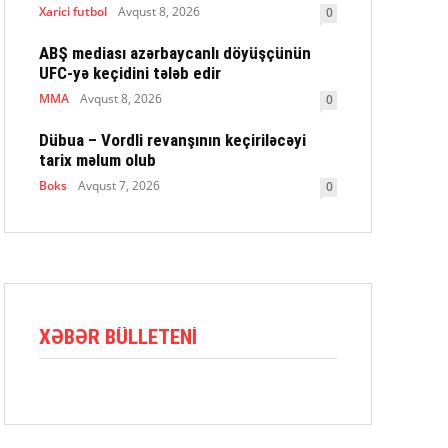
Xarici futbol
Avqust 8, 2026
0
ABŞ mediası azərbaycanlı döyüşçünün
UFC-yə keçidini tələb edir
MMA
Avqust 8, 2026
0
Dübua – Vordli revanşının keçiriləcəyi
tarix məlum olub
Boks
Avqust 7, 2026
0
XƏBƏR BÜLLETENI