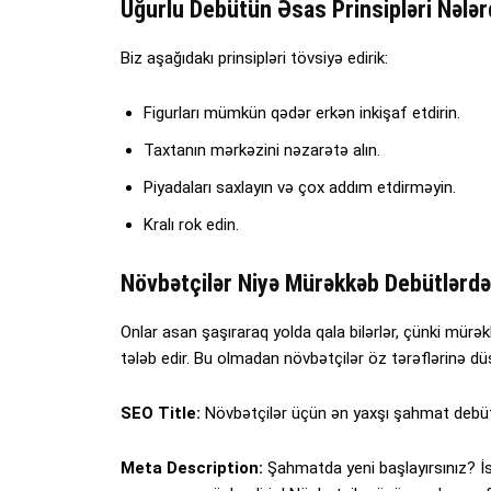
Uğurlu Debütün Əsas Prinsipləri Nələr
Biz aşağıdakı prinsipləri tövsiyə edirik:
Figurları mümkün qədər erkən inkişaf etdirin.
Taxtanın mərkəzini nəzarətə alın.
Piyadaları saxlayın və çox addım etdirməyin.
Kralı rok edin.
Növbətçilər Niyə Mürəkkəb Debütlərdə
Onlar asan şaşıraraq yolda qala bilərlər, çünki mürək
tələb edir. Bu olmadan növbətçilər öz tərəflərinə düş
SEO Title:
Növbətçilər üçün ən yaxşı şahmat debüt
Meta Description:
Şahmatda yeni başlayırsınız? İsp