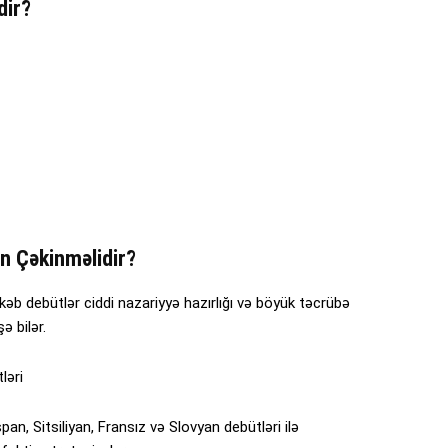
dir?
n Çəkinməlidir?
kəb debütlər ciddi nazariyyə hazırlığı və böyük təcrübə
ə bilər.
ləri
an, Sitsiliyan, Fransız və Slovyan debütləri ilə