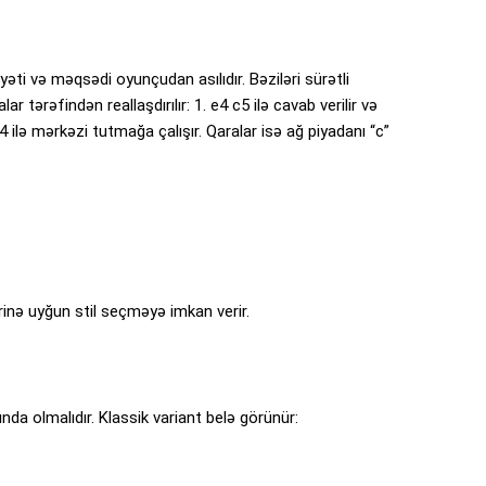
yəti və məqsədi oyunçudan asılıdır. Bəziləri sürətli
ar tərəfindən reallaşdırılır: 1. e4 c5 ilə cavab verilir və
4 ilə mərkəzi tutmağa çalışır. Qaralar isə ağ piyadanı “c”
rinə uyğun stil seçməyə imkan verir.
da olmalıdır. Klassik variant belə görünür: