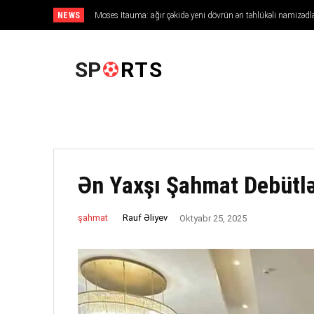
NEWS
Moses Itauma: ağır çəkidə yeni dövrün ən təhlükəli namizədlə
ANA SƏHIFƏ
SP
RTS
Ən Yaxşı Şahmat Debütlə
Rauf Əliyev
şahmat
Oktyabr 25, 2025