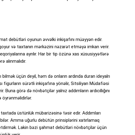
at debütləri oyunun əvvəlki inkişafını müəyyən edir.
qoyur və taxtanın mərkəzini nəzarət etməyə imkan verir.
qoriyalarına ayrılır. Har bir tip özünə xas xüsusiyyətlərə
ə alınmalıdır.
 bilmək üçün deyil, həm də onların ardında duran ideyalrı
igurların sürətli inkişafına yönəlir, Sitsiliyan Müdafiəsi
. Buna görə də növbətçilər yalnız addımların ardıcıllığını
ə öyrənməlidirlər.
axtada üstünlük mübarizəsinə təsir edir. Addımları
bilər. Amma uğurlu debütün prinsiplərini xatırlamaq
 etdirmək. Lakin bəzi şahmat debütləri növbətçilər üçün
nlük verir.