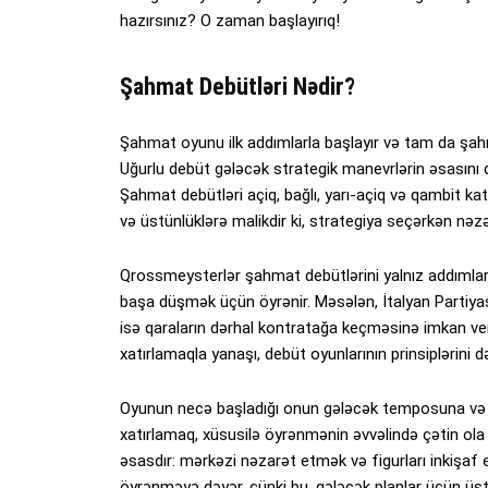
hazırsınız? O zaman başlayırıq!
Şahmat Debütləri Nədir?
Şahmat oyunu ilk addımlarla başlayır və tam da şahm
Uğurlu debüt gələcək strategik manevrlərin əsasını 
Şahmat debütləri açiq, bağlı, yarı-açiq və qambit kate
və üstünlüklərə malikdir ki, strategiya seçərkən nəzər
Qrossmeysterlər şahmat debütlərini yalnız addımları
başa düşmək üçün öyrənir. Məsələn, İtalyan Partiyası f
isə qaraların dərhal kontratağa keçməsinə imkan verir
xatırlamaqla yanaşı, debüt oyunlarının prinsiplərini d
Oyunun necə başladığı onun gələcək temposuna və t
xatırlamaq, xüsusilə öyrənmənin əvvəlində çətin ola 
əsasdır: mərkəzi nəzarət etmək və figurları inkişaf
öyrənməyə dəyər, çünki bu, gələcək planlar üçün üstü