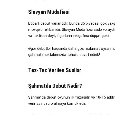
Slovyan Müdafiəsi
Etibarlı debüt variantıdır, bunda d5 piyadası çox ya
mövqelər etibarlıdır. Slovyan Müdafiəsi sadə və aydın
və taktikan deyil, figurların inkişafına diqqət çəkir.
Əgər debütlər haqqında daha çox məlumat öyrənmək v
şahmat məktəbimizdə təhsilə dəvət edirik!
Tez-Tez Verilən Suallar
Şahmatda Debüt Nədir?
Şahmatda debüt oyunun ilk fazasıdır və 10-15 addı
verir və nəzərə almaya kömək edir.