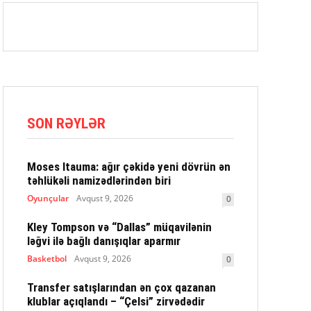
SON RƏYLƏR
Moses Itauma: ağır çəkidə yeni dövrün ən
təhlükəli namizədlərindən biri
Oyunçular
Avqust 9, 2026
0
Kley Tompson və “Dallas” müqavilənin
ləğvi ilə bağlı danışıqlar aparmır
Basketbol
Avqust 9, 2026
0
Transfer satışlarından ən çox qazanan
klublar açıqlandı – “Çelsi” zirvədədir