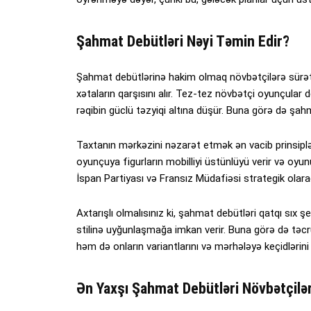
Şahmat Debütləri Nəyi Təmin Edir?
Şahmat debütlərinə hakim olmaq növbətçilərə sürətli
xətaların qarşısını alır. Tez-tez növbətçi oyunçular
rəqibin güclü təzyiqi altına düşür. Buna görə də şahm
Taxtanın mərkəzini nəzarət etmək ən vacib prinsipl
oyunçuya figurların mobilliyi üstünlüyü verir və 
İspan Partiyası və Fransız Müdafiəsi strategik olar
Axtarışlı olmalısınız ki, şahmat debütləri qatqı sıx ş
stilinə uyğunlaşmağa imkan verir. Buna görə də təcrü
həm də onların variantlarını və mərhələyə keçidlərini tə
Ən Yaxşı Şahmat Debütləri Növbətçilə