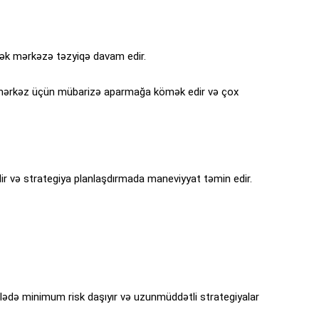
yərək mərkəzə təzyiqə davam edir.
r, mərkəz üçün mübarizə aparmağa kömək edir və çox
dir və strategiya planlaşdırmada maneviyyat təmin edir.
hələdə minimum risk daşıyır və uzunmüddətli strategiyalar