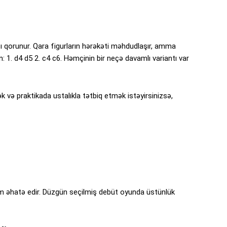
xşı qorunur. Qara figurların hərəkəti məhdudlaşır, amma
: 1. d4 d5 2. c4 c6. Həmçinin bir neçə davamlı variantı var
ə praktikada ustalıkla tətbiq etmək istəyirsinizsə,
m əhatə edir. Düzgün seçilmiş debüt oyunda üstünlük