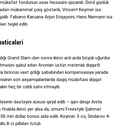
r mükafat fondunun əsas hissəsini qazanıb. Dörd günlük
irmədən mükəmməl çıxış göstərib, Vincent Keymer isə
gəlib. Fabiano Karuana Arjun Eriqaysini, Hans Niemann isə
ri təşkil edib.
nəticələri
dığı Grand Slam-dən sonra ikinci ard-arda böyük uğurdur.
etməsini qəbul edən Aronian üstün materialı diqqətli
a birincisi vaxt qıtlığı səbəbindən kompensasiya yarada
Aronianın son axşamqalanlarda dəqiq müdafiəsi diqqət
akin heç bir ciddi səhv etməyib.
ləsinin dəstəyini xüsusi qeyd edib – qarı-despi Anita
n finalda ikinci yer alsa da, ümumi Freestyle Şahmat
00 min dollar bonus əldə edib. Keymer 3-cü, Sindarov 4-
u 8-ci pillələri tutub.