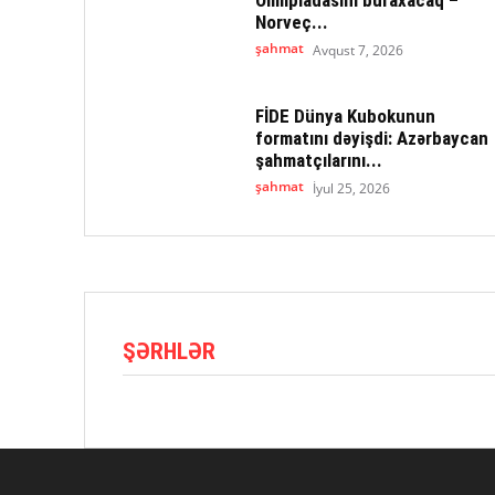
Norveç...
şahmat
Avqust 7, 2026
FİDE Dünya Kubokunun
formatını dəyişdi: Azərbaycan
şahmatçılarını...
şahmat
İyul 25, 2026
ŞƏRHLƏR