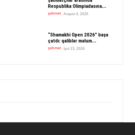
Respublika Olimpiadasına...
şahmat
Avqust 4, 2026
“Shamakhi Open 2026” başa
çatdı: qaliblər məlum...
şahmat
İyul 23, 2026