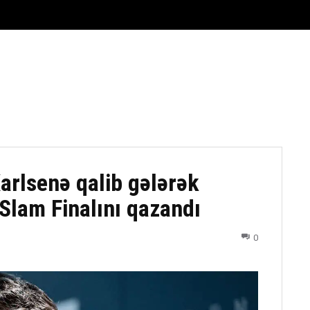
FUTBOL
DÖYÜŞ NÖVLƏRI
ATLETIKA
BASKETBOL
rlsenə qalib gələrək
Slam Finalını qazandı
0