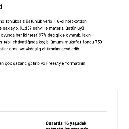
i
nə təhlükəsiz üstünlük verib – 6-ci hərəkətdən
qə saxlayıb. 9…d5? səhvi ilə material üstünlüyü
 oyunda hər iki tərəf 97% dəqiqliklə oynayıb, lakin
s təbii ehtiyatlığında keçib, ümumi mükafat fondu 750
latlar arası əməkdaşlıq ehtimalını qeyd edib.
dan çox qazanc gətirib və Freestyle formatının
Qusarda 16 yaşadək
şahmatçılar arasında