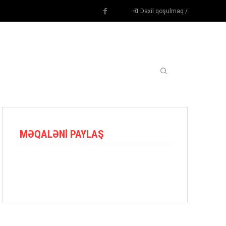
Daxil qoşulmaq /
TENNIS
DIGƏR
OYUNÇULAR
BLOQ
MORE
MƏQALƏNI PAYLAŞ