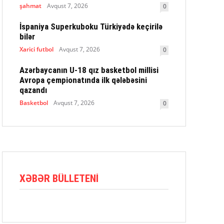
şahmat
Avqust 7, 2026
0
İspaniya Superkuboku Türkiyədə keçirilə
bilər
Xarici futbol
Avqust 7, 2026
0
Azərbaycanın U-18 qız basketbol millisi
Avropa çempionatında ilk qələbəsini
qazandı
Basketbol
Avqust 7, 2026
0
XƏBƏR BÜLLETENI