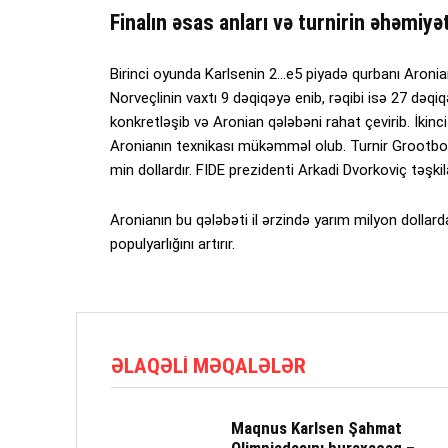
Finalın əsas anları və turnirin əhəmiyət
Birinci oyunda Karlsenin 2…e5 piyadə qurbanı Aronia
Norveçlinin vaxtı 9 dəqiqəyə enib, rəqibi isə 27 dəqi
konkretləşib və Aronian qələbəni rahat çevirib. İkinci
Aronianın texnikası mükəmməl olub. Turnir Grootbo
min dollardır. FIDE prezidenti Arkadi Dvorkoviç təşki
Aronianın bu qələbəti il ərzində yarım milyon dollar
populyarlığını artırır.
ƏLAQƏLI MƏQALƏLƏR
Maqnus Karlsen Şahmat
Olimpiadasını buraxacaq –