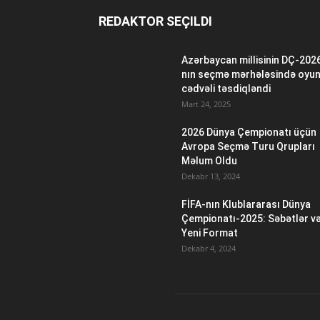
REDAKTOR SEÇILDI
Azərbaycan millisinin DÇ-202
nın seçmə mərhələsində oyu
cədvəli təsdiqləndi
Mart 24, 2025
2026 Dünya Çempionatı üçün
Avropa Seçmə Turu Qrupları
Məlum Oldu
Dekabr 13, 2024
FİFA-nın Klublararası Dünya
Çempionatı-2025: Səbətlər v
Yeni Format
Dekabr 4, 2024