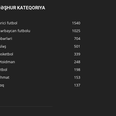
ƏŞHUR KATEQORIYA
rici futbol
1540
zərbaycan futbolu
1025
bərləri
704
üləş
501
asketbol
339
vtoidman
248
tbol
198
ahmat
153
loq
137