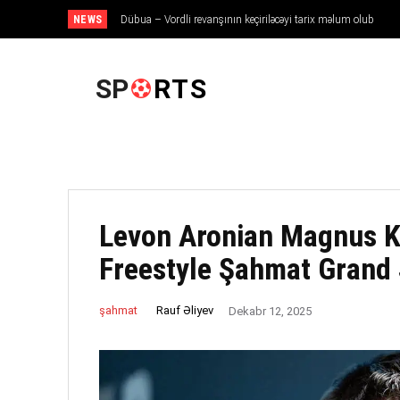
NEWS
Dübua – Vordli revanşının keçiriləcəyi tarix məlum olub
ANA SƏHIFƏ
SP
RTS
Levon Aronian Magnus Ka
Freestyle Şahmat Grand 
Rauf Əliyev
şahmat
Dekabr 12, 2025