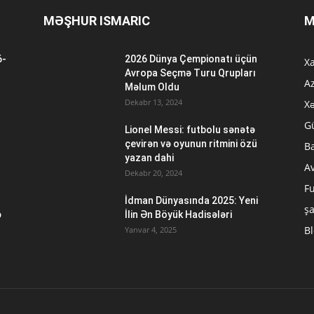
MƏŞHUR ISMARIC
M
6-
2026 Dünya Çempionatı üçün
Xa
n
Avropa Seçmə Turu Qrupları
A
Məlum Oldu
Dekabr 13, 2024
Xə
G
Lionel Messi: futbolu sənətə
çevirən və oyunun ritmini özü
B
yazan dahi
A
Dekabr 20, 2024
Fu
İdman Dünyasında 2025: Yeni
ş
ə
İlin Ən Böyük Hadisələri
B
Yanvar 4, 2025