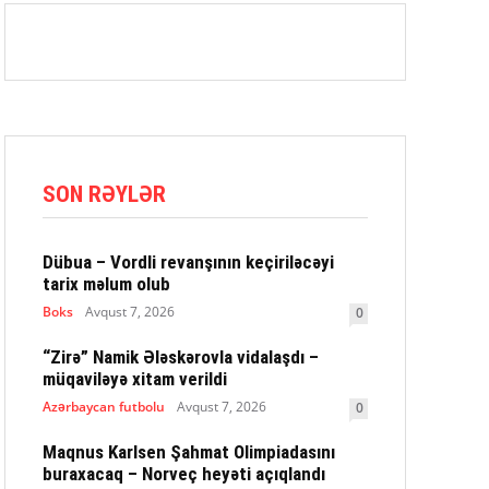
SON RƏYLƏR
Dübua – Vordli revanşının keçiriləcəyi
tarix məlum olub
Boks
Avqust 7, 2026
0
“Zirə” Namik Ələskərovla vidalaşdı –
müqaviləyə xitam verildi
Azərbaycan futbolu
Avqust 7, 2026
0
Maqnus Karlsen Şahmat Olimpiadasını
buraxacaq – Norveç heyəti açıqlandı