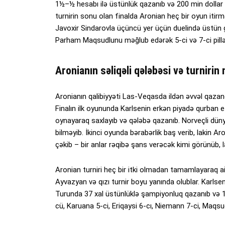
1½–½ hesabı ilə üstünlük qazanıb və 200 min dolla
turnirin sonu olan finalda Aronian heç bir oyun it
Javoxir Sindarovla üçüncü yer üçün duelində üstün 
Parham Maqsudlunu məğlub edərək 5-ci və 7-ci pillələ
Aronianın səliqəli qələbəsi və turnirin 
Aronianın qalibiyyəti Las-Veqasda ildən əvvəl qazan
Finalın ilk oyununda Karlsenin erkən piyadə qurban 
oynayaraq saxlayıb və qələbə qazanıb. Norveçli düny
bilməyib. İkinci oyunda bərabərlik baş verib, lakin 
çəkib – bir anlar rəqibə şans verəcək kimi görünüb, l
Aronian turniri heç bir itki olmadan tamamlayaraq ai
Ayvazyan və qızı turnir boyu yanında olublar. Karlse
Turunda 37 xal üstünlüklə şampiyonluq qazanıb və 1
cü, Karuana 5-ci, Eriqaysi 6-cı, Niemann 7-ci, Maqsudl