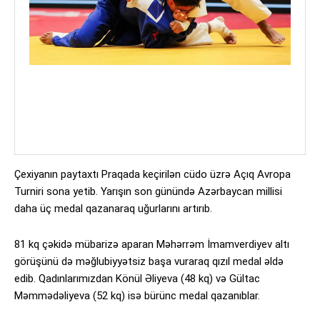
Çexiyanın paytaxtı Praqada keçirilən cüdo üzrə Açıq Avropa
Turniri sona yetib. Yarışın son günündə Azərbaycan millisi
daha üç medal qazanaraq uğurlarını artırıb.
81 kq çəkidə mübarizə aparan Məhərrəm İmamverdiyev altı
görüşünü də məğlubiyyətsiz başa vuraraq qızıl medal əldə
edib. Qadınlarımızdan Könül Əliyeva (48 kq) və Gültac
Məmmədəliyeva (52 kq) isə bürünc medal qazanıblar.