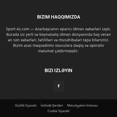
BIZIM HAQQIMIZDA
Sport-Az.com — Azərbaycanın aparıcı idman xəbərləri saytı.
Burada siz yerli və beynəlxalq idman dünyasında baş verən
ən son xəbərləri, təhlilləri və müsahibələri tapa bilərsiniz.
Bizim əsas məqsədimiz oxuculara dəqiq və operativ
məlumat çatdırmaqdır.
BIZI IZLƏYIN
Gizlilik Siyasəti
İstifadə Şərtləri
Məsuliyyətin İmtinası
Cookie Siyasəti