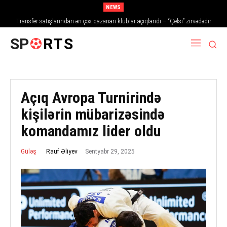
NEWS
Transfer satışlarından ən çox qazanan klublar açıqlandı – “Çelsi” zirvədədir
SP
RTS
Açıq Avropa Turnirində
kişilərin mübarizəsində
komandamız lider oldu
Sentyabr 29, 2025
Rauf Əliyev
Güləş