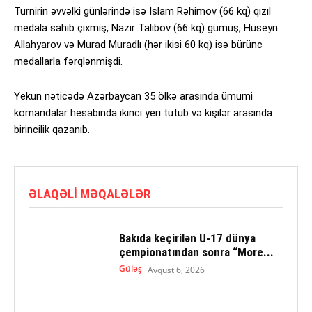
Turnirin əvvəlki günlərində isə İslam Rəhimov (66 kq) qızıl
medala sahib çıxmış, Nazir Talıbov (66 kq) gümüş, Hüseyn
Allahyarov və Murad Muradlı (hər ikisi 60 kq) isə bürünc
medallarla fərqlənmişdi.
Yekun nəticədə Azərbaycan 35 ölkə arasında ümumi
komandalar hesabında ikinci yeri tutub və kişilər arasında
birincilik qazanıb.
ƏLAQƏLI MƏQALƏLƏR
Bakıda keçirilən U-17 dünya
çempionatından sonra “More...
Güləş
Avqust 6, 2026