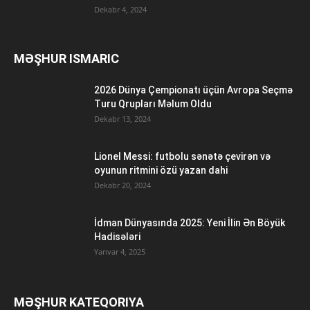
Dekabr 4, 2024
MƏŞHUR ISMARIC
2026 Dünya Çempionatı üçün Avropa Seçmə
Turu Qrupları Məlum Oldu
Dekabr 13, 2024
Lionel Messi: futbolu sənətə çevirən və
oyunun ritmini özü yazan dahi
Dekabr 20, 2024
İdman Dünyasında 2025: Yeni İlin Ən Böyük
Hadisələri
Yanvar 4, 2025
MƏŞHUR KATEQORIYA