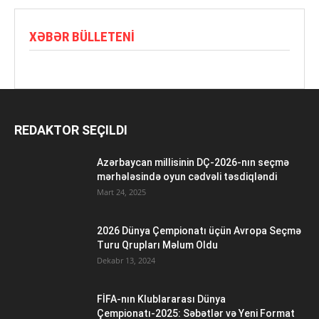
XƏBƏR BÜLLETENI
REDAKTOR SEÇILDI
Azərbaycan millisinin DÇ-2026-nın seçmə
mərhələsində oyun cədvəli təsdiqləndi
Mart 24, 2025
2026 Dünya Çempionatı üçün Avropa Seçmə
Turu Qrupları Məlum Oldu
Dekabr 13, 2024
FİFA-nın Klublararası Dünya
Çempionatı-2025: Səbətlər və Yeni Format