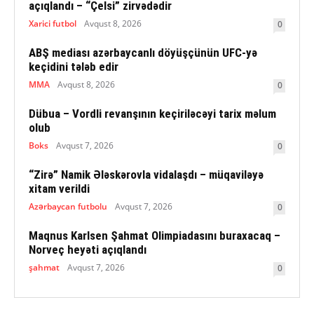
açıqlandı – “Çelsi” zirvədədir
Xarici futbol
Avqust 8, 2026
0
ABŞ mediası azərbaycanlı döyüşçünün UFC-yə
keçidini tələb edir
MMA
Avqust 8, 2026
0
Dübua – Vordli revanşının keçiriləcəyi tarix məlum
olub
Boks
Avqust 7, 2026
0
“Zirə” Namik Ələskərovla vidalaşdı – müqaviləyə
xitam verildi
Azərbaycan futbolu
Avqust 7, 2026
0
Maqnus Karlsen Şahmat Olimpiadasını buraxacaq –
Norveç heyəti açıqlandı
şahmat
Avqust 7, 2026
0