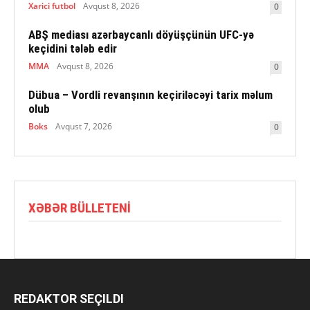
Xarici futbol
Avqust 8, 2026
0
ABŞ mediası azərbaycanlı döyüşçünün UFC-yə
keçidini tələb edir
MMA
Avqust 8, 2026
0
Dübua – Vordli revanşının keçiriləcəyi tarix məlum
olub
Boks
Avqust 7, 2026
0
XƏBƏR BÜLLETENI
REDAKTOR SEÇILDI