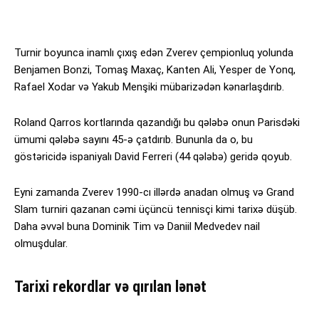
Turnir boyunca inamlı çıxış edən Zverev çempionluq yolunda
Benjamen Bonzi, Tomaş Maxaç, Kanten Ali, Yesper de Yonq,
Rafael Xodar və Yakub Menşiki mübarizədən kənarlaşdırıb.
Roland Qarros kortlarında qazandığı bu qələbə onun Parisdəki
ümumi qələbə sayını 45-ə çatdırıb. Bununla da o, bu
göstəricidə ispaniyalı David Ferreri (44 qələbə) geridə qoyub.
Eyni zamanda Zverev 1990-cı illərdə anadan olmuş və Grand
Slam turniri qazanan cəmi üçüncü tennisçi kimi tarixə düşüb.
Daha əvvəl buna Dominik Tim və Daniil Medvedev nail
olmuşdular.
Tarixi rekordlar və qırılan lənət