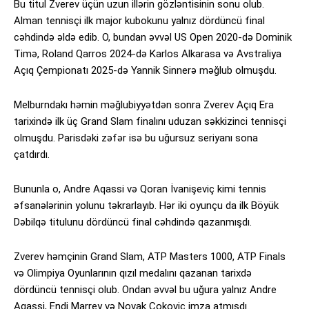
Bu titul Zverev üçün uzun illərin gözləntisinin sonu olub.
Alman tennisçi ilk major kubokunu yalnız dördüncü final
cəhdində əldə edib. O, bundan əvvəl US Open 2020-də Dominik
Timə, Roland Qarros 2024-də Karlos Alkarasa və Avstraliya
Açıq Çempionatı 2025-də Yannik Sinnerə məğlub olmuşdu.
Melburndakı həmin məğlubiyyətdən sonra Zverev Açıq Era
tarixində ilk üç Grand Slam finalını uduzan səkkizinci tennisçi
olmuşdu. Parisdəki zəfər isə bu uğursuz seriyanı sona
çatdırdı.
Bununla o, Andre Aqassi və Qoran İvanişeviç kimi tennis
əfsanələrinin yolunu təkrarlayıb. Hər iki oyunçu da ilk Böyük
Dəbilqə titulunu dördüncü final cəhdində qazanmışdı.
Zverev həmçinin Grand Slam, ATP Masters 1000, ATP Finals
və Olimpiya Oyunlarının qızıl medalını qazanan tarixdə
dördüncü tennisçi olub. Ondan əvvəl bu uğura yalnız Andre
Aqassi, Endi Marrey və Novak Cokoviç imza atmışdı.