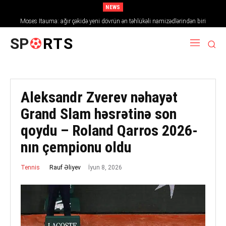
NEWS
Moses Itauma: ağır çəkidə yeni dövrün ən təhlükəli namizədlərindən biri
SP
RTS
Aleksandr Zverev nəhayət
Grand Slam həsrətinə son
qoydu – Roland Qarros 2026-
nın çempionu oldu
İyun 8, 2026
Rauf Əliyev
Tennis