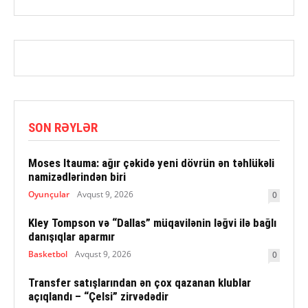
SON RƏYLƏR
Moses Itauma: ağır çəkidə yeni dövrün ən təhlükəli
namizədlərindən biri
Oyunçular
Avqust 9, 2026
0
Kley Tompson və “Dallas” müqavilənin ləğvi ilə bağlı
danışıqlar aparmır
Basketbol
Avqust 9, 2026
0
Transfer satışlarından ən çox qazanan klublar
açıqlandı – “Çelsi” zirvədədir