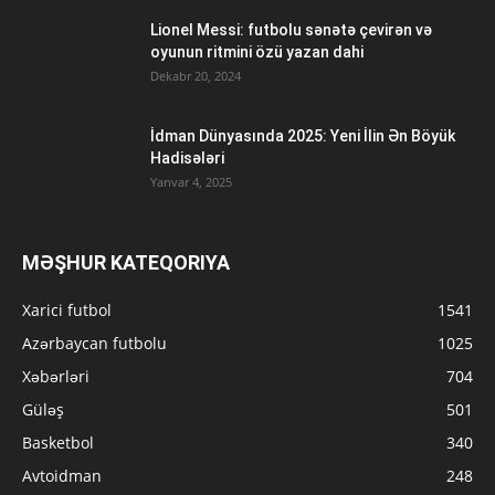
Lionel Messi: futbolu sənətə çevirən və
oyunun ritmini özü yazan dahi
Dekabr 20, 2024
İdman Dünyasında 2025: Yeni İlin Ən Böyük
Hadisələri
Yanvar 4, 2025
MƏŞHUR KATEQORIYA
Xarici futbol
1541
Azərbaycan futbolu
1025
Xəbərləri
704
Güləş
501
Basketbol
340
Avtoidman
248