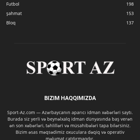
Futbol
198
şahmat
153
Bloq
137
BIZIM HAQQIMIZDA
Sport-Az.com — Azərbaycanın aparıcı idman xəbərləri saytı.
Burada siz yerli və beynəlxalq idman dünyasında baş verən
ən son xəbərləri, təhlilləri və müsahibələri tapa bilərsiniz.
Bizim əsas məqsədimiz oxuculara dəqiq və operativ
məlumat çatdırmaqdır.