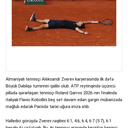
Almaniyalı tennisçi Aleksandr Zverev karyerasında ilk dəfə
Böyük Dəbilqə turnirinin qalibi olub. ATP reytinqində üçüncü
pillədə qərarlaşan tennisçi Roland Qarros 2026-nın finalında
italiyalı Flavio Kobollini beş set davam edən gərgin mübarizədə
məğlub edərək Parisdə tarixi uğura imza atıb.
Həlledici görüşdə Zverev rəqibini 6:1, 4:6, 6:4, 6:7 (5:7), 6:1
hesabı ilə üstələyib. Bu, iki tennisçi arasında keçirilən beşinci