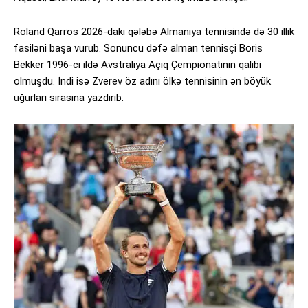
Roland Qarros 2026-dakı qələbə Almaniya tennisində də 30 illik
fasiləni başa vurub. Sonuncu dəfə alman tennisçi Boris
Bekker 1996-cı ildə Avstraliya Açıq Çempionatının qalibi
olmuşdu. İndi isə Zverev öz adını ölkə tennisinin ən böyük
uğurları sırasına yazdırıb.