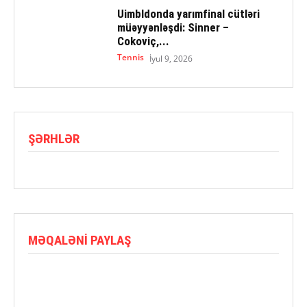
Uimbldonda yarımfinal cütləri
müəyyənləşdi: Sinner –
Cokoviç,...
Tennis
İyul 9, 2026
ŞƏRHLƏR
MƏQALƏNI PAYLAŞ