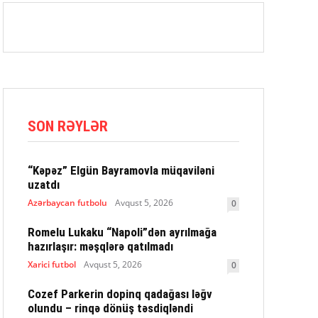
SON RƏYLƏR
“Kəpəz” Elgün Bayramovla müqaviləni
uzatdı
Azərbaycan futbolu
Avqust 5, 2026
0
Romelu Lukaku “Napoli”dən ayrılmağa
hazırlaşır: məşqlərə qatılmadı
Xarici futbol
Avqust 5, 2026
0
Cozef Parkerin dopinq qadağası ləğv
olundu – rinqə dönüş təsdiqləndi