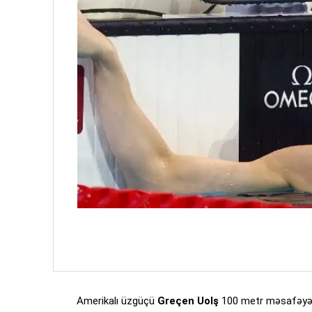
Amerikalı üzgüçü
Greçen Uolş
100 metr məsafəy