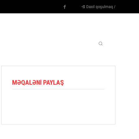
Daxil qoşulmaq /
TENNIS
DIGƏR
OYUNÇULAR
BLOQ
MORE
MƏQALƏNI PAYLAŞ