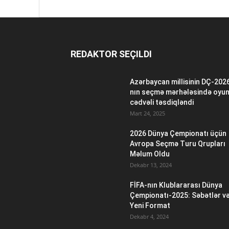
REDAKTOR SEÇILDI
Azərbaycan millisinin DÇ-202
nın seçmə mərhələsində oyu
cədvəli təsdiqləndi
Mart 24, 2025
2026 Dünya Çempionatı üçün
Avropa Seçmə Turu Qrupları
Məlum Oldu
Dekabr 13, 2024
FİFA-nın Klublararası Dünya
Çempionatı-2025: Səbətlər v
Yeni Format
Dekabr 4, 2024