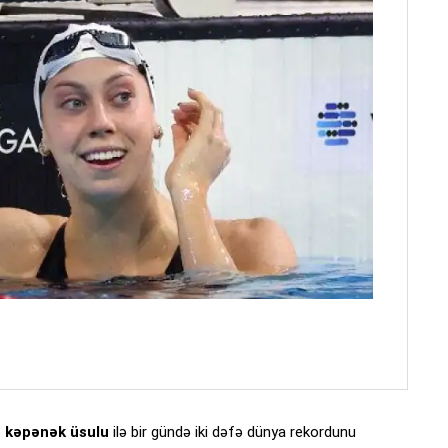
ə
kəpənək üsulu
ilə bir gündə iki dəfə dünya rekordunu