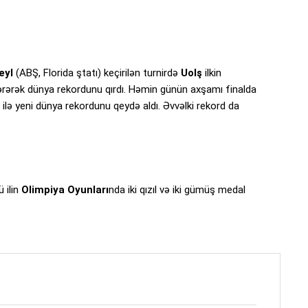
eyl
(ABŞ, Florida ştatı) keçirilən turnirdə
Uolş
ilkin
rərək dünya rekordunu qırdı. Həmin günün axşamı finalda
ilə yeni dünya rekordunu qeydə aldı. Əvvəlki rekord da
 ilin
Olimpiya Oyunları
nda iki qızıl və iki gümüş medal