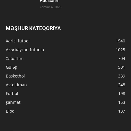
Hadisələri
Yanvar 4, 2025
MƏŞHUR KATEQORIYA
Xarici futbol
1540
Azərbaycan futbolu
1025
Xəbərləri
704
Güləş
501
Basketbol
339
Avtoidman
248
Futbol
198
şahmat
153
Bloq
137