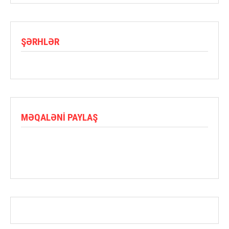
ŞƏRHLƏR
MƏQALƏNI PAYLAŞ