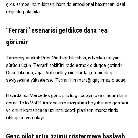
çıxış etməsi həm idman, həm də emosional baxımdan ideal
uyğunluq ola bilər.
“Ferrari” ssenarisi getdikcə daha real
görünür
Tanınmış analitik Piter Vindzor bildirib ki, istənilən italyan
sürücü üçün “Ferrari” təklifini rədd etmək olduqca çətindir.
Onun fikrincə, əgər Antonelli yaxın illərdə çempionluq
səviyyəsinə yüksələrsə, “Ferrari”nin marağı qaçılmaz olacaq.
Hazırda isə Mercedes gənc pilotu gələcəyin əsas fiquru kimi
görür. Toto Volff Antonellinin inkişafına böyük inam göstərir
və onun komandada uzunmüddətli planların mərkəzində
olduğunu vurğulayır.
Gənc pilot artıq özünü göstərməyə başlayıb