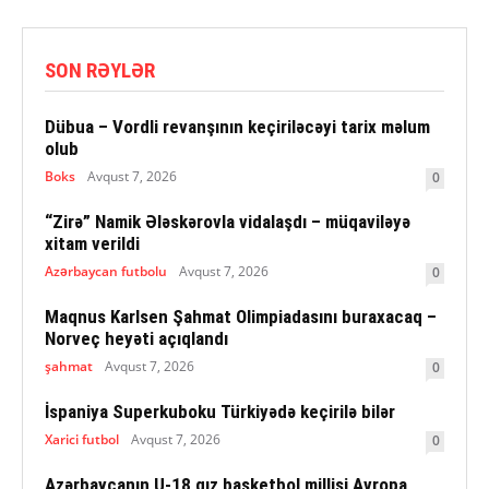
SON RƏYLƏR
Dübua – Vordli revanşının keçiriləcəyi tarix məlum
olub
Boks
Avqust 7, 2026
0
“Zirə” Namik Ələskərovla vidalaşdı – müqaviləyə
xitam verildi
Azərbaycan futbolu
Avqust 7, 2026
0
Maqnus Karlsen Şahmat Olimpiadasını buraxacaq –
Norveç heyəti açıqlandı
şahmat
Avqust 7, 2026
0
İspaniya Superkuboku Türkiyədə keçirilə bilər
Xarici futbol
Avqust 7, 2026
0
Azərbaycanın U-18 qız basketbol millisi Avropa