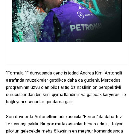
“Formula 1” dünyasında gənc istedad Andrea Kimi Antonelli
ətrafında müzakirələr getdikcə daha da güclənir. Mercedes
proqramının üzvü olan pilot artıq öz nəslinin ən perspektivli
sürücülərindən biri kimi qiymətləndirilir və gələcək karyerası ilə
bağlı yeni ssenarilər gündəmə gəlir.
Son dövrlərdə Antonellinin adı xüsusilə “Ferrari” ilə daha tez-
tez yanaşı çəkilir. Bir çox mütəxəssislər hesab edir ki, italyan
pilotun gələcəkdə məhz ölkəsinin ən məşhur komandasında