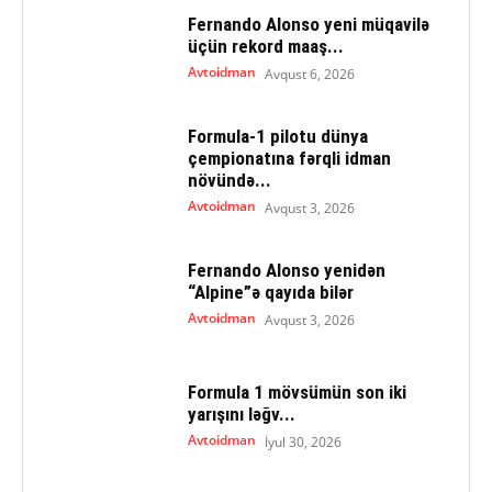
Fernando Alonso yeni müqavilə
üçün rekord maaş...
Avtoidman
Avqust 6, 2026
Formula-1 pilotu dünya
çempionatına fərqli idman
növündə...
Avtoidman
Avqust 3, 2026
Fernando Alonso yenidən
“Alpine”ə qayıda bilər
Avtoidman
Avqust 3, 2026
Formula 1 mövsümün son iki
yarışını ləğv...
Avtoidman
İyul 30, 2026