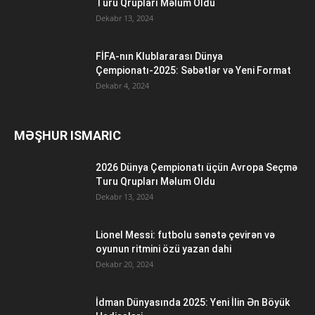
Turu Qrupları Məlum Oldu
Dekabr 13, 2024
FİFA-nın Klublararası Dünya
Çempionatı-2025: Səbətlər və Yeni Format
Dekabr 4, 2024
MƏŞHUR ISMARIC
2026 Dünya Çempionatı üçün Avropa Seçmə
Turu Qrupları Məlum Oldu
Dekabr 13, 2024
Lionel Messi: futbolu sənətə çevirən və
oyunun ritmini özü yazan dahi
Dekabr 20, 2024
İdman Dünyasında 2025: Yeni İlin Ən Böyük