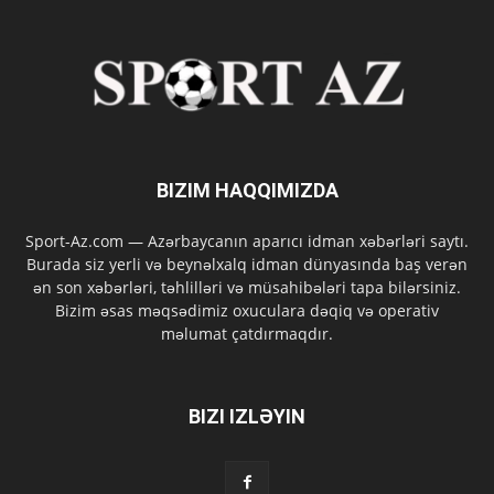
BIZIM HAQQIMIZDA
Sport-Az.com — Azərbaycanın aparıcı idman xəbərləri saytı.
Burada siz yerli və beynəlxalq idman dünyasında baş verən
ən son xəbərləri, təhlilləri və müsahibələri tapa bilərsiniz.
Bizim əsas məqsədimiz oxuculara dəqiq və operativ
məlumat çatdırmaqdır.
BIZI IZLƏYIN