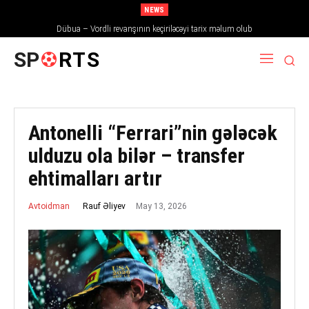
NEWS
Dübua – Vordli revanşının keçiriləcəyi tarix məlum olub
SP
RTS
Antonelli “Ferrari”nin gələcək
ulduzu ola bilər – transfer
ehtimalları artır
May 13, 2026
Rauf Əliyev
Avtoidman