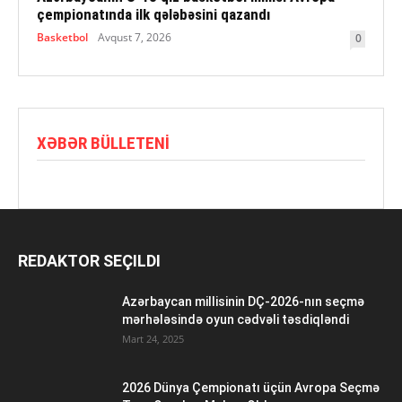
çempionatında ilk qələbəsini qazandı
Basketbol
Avqust 7, 2026
0
XƏBƏR BÜLLETENI
REDAKTOR SEÇILDI
Azərbaycan millisinin DÇ-2026-nın seçmə
mərhələsində oyun cədvəli təsdiqləndi
Mart 24, 2025
2026 Dünya Çempionatı üçün Avropa Seçmə