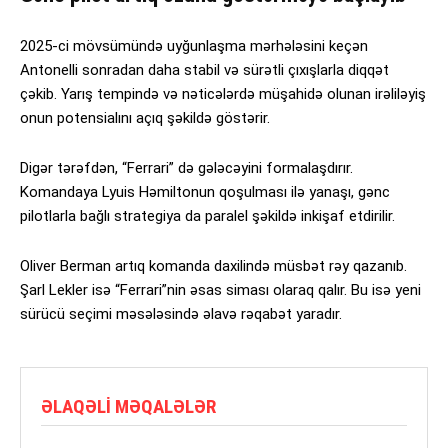
2025-ci mövsümündə uyğunlaşma mərhələsini keçən
Antonelli sonradan daha stabil və sürətli çıxışlarla diqqət
çəkib. Yarış tempində və nəticələrdə müşahidə olunan irəliləyiş
onun potensialını açıq şəkildə göstərir.
Digər tərəfdən, “Ferrari” də gələcəyini formalaşdırır.
Komandaya Lyuis Həmiltonun qoşulması ilə yanaşı, gənc
pilotlarla bağlı strategiya da paralel şəkildə inkişaf etdirilir.
Oliver Berman artıq komanda daxilində müsbət rəy qazanıb.
Şarl Lekler isə “Ferrari”nin əsas siması olaraq qalır. Bu isə yeni
sürücü seçimi məsələsində əlavə rəqabət yaradır.
ƏLAQƏLI MƏQALƏLƏR