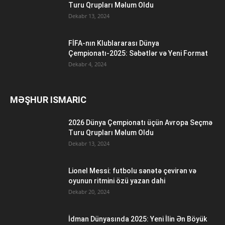
Turu Qrupları Məlum Oldu
Dekabr 13, 2024
FİFA-nın Klublararası Dünya
Çempionatı-2025: Səbətlər və Yeni Format
Dekabr 4, 2024
MƏŞHUR ISMARIC
2026 Dünya Çempionatı üçün Avropa Seçmə
Turu Qrupları Məlum Oldu
Dekabr 13, 2024
Lionel Messi: futbolu sənətə çevirən və
oyunun ritmini özü yazan dahi
Dekabr 20, 2024
İdman Dünyasında 2025: Yeni İlin Ən Böyük