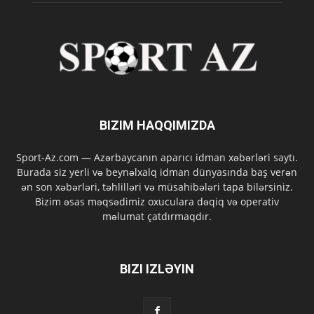
BIZIM HAQQIMIZDA
Sport-Az.com — Azərbaycanın aparıcı idman xəbərləri saytı.
Burada siz yerli və beynəlxalq idman dünyasında baş verən
ən son xəbərləri, təhlilləri və müsahibələri tapa bilərsiniz.
Bizim əsas məqsədimiz oxuculara dəqiq və operativ
məlumat çatdırmaqdır.
BIZI IZLƏYIN