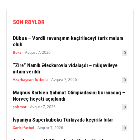
SON RƏYLƏR
Dübua – Vordli revanşının keçiriləcəyi tarix məlum
olub
Boks
Avqust 7, 2026
0
“Zirə” Namik Ələskərovla vidalaşdı – müqaviləyə
xitam verildi
Azərbaycan futbolu
Avqust 7, 2026
0
Maqnus Karlsen Şahmat Olimpiadasını buraxacaq –
Norveç heyəti açıqlandı
şahmat
Avqust 7, 2026
0
İspaniya Superkuboku Türkiyədə keçirilə bilər
Xarici futbol
Avqust 7, 2026
0