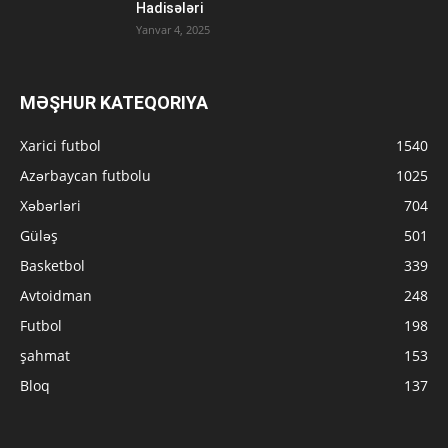
Hadisələri
Yanvar 4, 2025
MƏŞHUR KATEQORIYA
Xarici futbol
1540
Azərbaycan futbolu
1025
Xəbərləri
704
Güləş
501
Basketbol
339
Avtoidman
248
Futbol
198
şahmat
153
Bloq
137