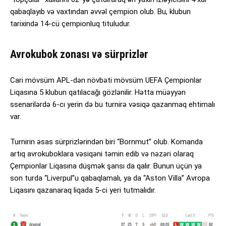
qabaqlayıb və vaxtından əvvəl çempion olub. Bu, klubun
tarixində 14-cü çempionluq tituludur.
Avrokubok zonası və sürprizlər
Cari mövsüm APL-dən növbəti mövsüm UEFA Çempionlar
Liqasına 5 klubun qatılacağı gözlənilir. Hətta müəyyən
ssenarilərdə 6-cı yerin də bu turnirə vəsiqə qazanmaq ehtimalı
var.
Turnirin əsas sürprizlərindən biri “Bornmut” olub. Komanda
artıq avrokuboklara vəsiqəni təmin edib və nəzəri olaraq
Çempionlar Liqasına düşmək şansı da qalır. Bunun üçün ya
son turda “Liverpul”u qabaqlamalı, ya da “Aston Villa” Avropa
Liqasını qazanaraq liqada 5-ci yeri tutmalıdır.