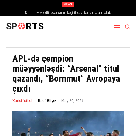
NEWS
Dübua – Vordli revanşının keçiriləcəyi tarix məlum olub
SP
RTS
APL-də çempion
müəyyənləşdi: “Arsenal” titul
qazandı, “Bornmut” Avropaya
çıxdı
May 20, 2026
Rauf Əliyev
Xarici futbol