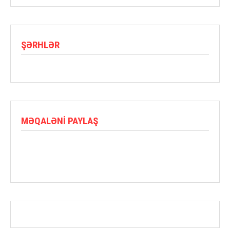
ŞƏRHLƏR
MƏQALƏNI PAYLAŞ