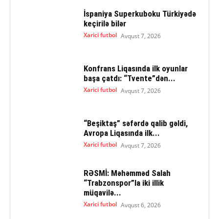
İspaniya Superkuboku Türkiyədə
keçirilə bilər
Xarici futbol
Avqust 7, 2026
Konfrans Liqasında ilk oyunlar
başa çatdı: “Tvente”dən...
Xarici futbol
Avqust 7, 2026
“Beşiktaş” səfərdə qalib gəldi,
Avropa Liqasında ilk...
Xarici futbol
Avqust 7, 2026
RƏSMİ: Məhəmməd Salah
“Trabzonspor”la iki illik
müqavilə...
Xarici futbol
Avqust 6, 2026