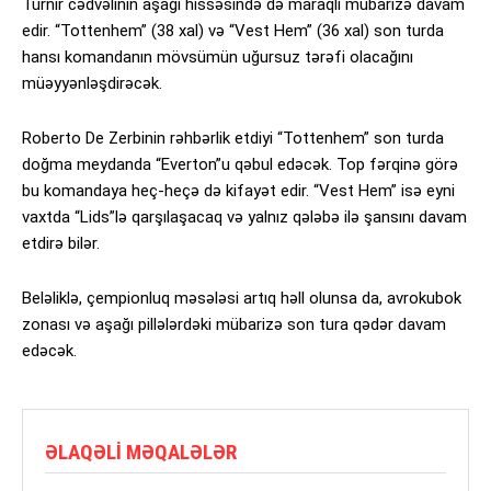
Turnir cədvəlinin aşağı hissəsində də maraqlı mübarizə davam
edir. “Tottenhem” (38 xal) və “Vest Hem” (36 xal) son turda
hansı komandanın mövsümün uğursuz tərəfi olacağını
müəyyənləşdirəcək.
Roberto De Zerbinin rəhbərlik etdiyi “Tottenhem” son turda
doğma meydanda “Everton”u qəbul edəcək. Top fərqinə görə
bu komandaya heç-heçə də kifayət edir. “Vest Hem” isə eyni
vaxtda “Lids”lə qarşılaşacaq və yalnız qələbə ilə şansını davam
etdirə bilər.
Beləliklə, çempionluq məsələsi artıq həll olunsa da, avrokubok
zonası və aşağı pillələrdəki mübarizə son tura qədər davam
edəcək.
ƏLAQƏLI MƏQALƏLƏR