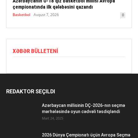
Azərbaycanın U-18 qız basketbol millisi Avropa
çempionatında ilk qələbəsini qazandı
Basketbol
Avqust 7, 2026
0
XƏBƏR BÜLLETENI
REDAKTOR SEÇILDI
Azərbaycan millisinin DÇ-2026-nın seçmə
mərhələsində oyun cədvəli təsdiqləndi
Mart 24, 2025
2026 Dünya Çempionatı üçün Avropa Seçmə