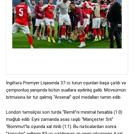
İngiltərə Premyer Liqasında 37-ci turun oyunları başa çatıb və
çempionluq yarışında bütün suallara aydınlıq gəlib. Mövsümün
bitməsinə bir tur qalmış “Arsenal” qızıl medalları təmin edib.
London təmsilçisi son turda “Bernli”ni minimal hesabla (1:0)
məğlub edib. Eyni zamanda əsas rəqib “Mançester Siti”
“Bornmut”la oyunda xal itirib (1:1). Bu nəticələrdən sonra
“topçular” xallarını 82-yə çatdıraraq ən yaxın izləyicisini 4 xal