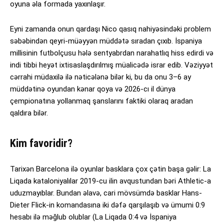
oyuna əla formada yaxınlaşır.
Eyni zamanda onun qardaşı Nico qasıq nahiyəsindəki problem
səbəbindən qeyri-müəyyən müddətə sıradan çıxıb. İspaniya
millisinin futbolçusu hələ sentyabrdan narahatlıq hiss edirdi və
indi tibbi heyət ixtisaslaşdırılmış müalicədə israr edib. Vəziyyət
cərrahi müdaxilə ilə nəticələnə bilər ki, bu da onu 3–6 ay
müddətinə oyundan kənar qoya və 2026-cı il dünya
çempionatına yollanmaq şanslarını faktiki olaraq aradan
qaldıra bilər.
Kim favoridir?
Tarixən Barcelona ilə oyunlar basklara çox çətin başa gəlir: La
Liqada kataloniyalılar 2019-cu ilin avqustundan bəri Athletic-a
uduzmayıblar. Bundan əlavə, cari mövsümdə basklar Hans-
Dieter Flick-in komandasına iki dəfə qarşılaşıb və ümumi 0:9
hesabı ilə məğlub olublar (La Liqada 0:4 və İspaniya