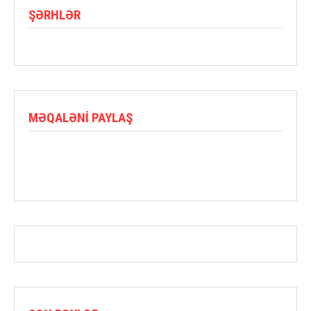
ŞƏRHLƏR
MƏQALƏNI PAYLAŞ