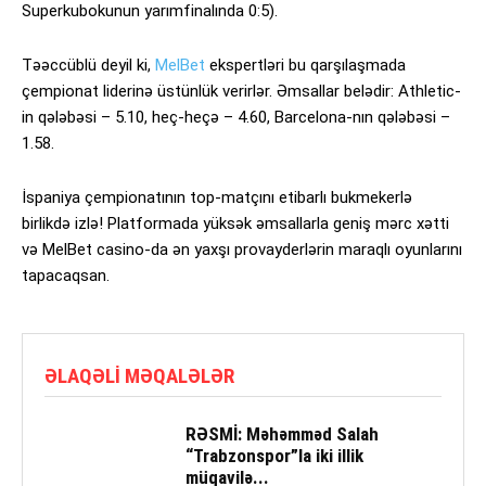
Superkubokunun yarımfinalında 0:5).
Təəccüblü deyil ki,
MelBet
ekspertləri bu qarşılaşmada
çempionat liderinə üstünlük verirlər. Əmsallar belədir: Athletic-
in qələbəsi – 5.10, heç-heçə – 4.60, Barcelona-nın qələbəsi –
1.58.
İspaniya çempionatının top-matçını etibarlı bukmekerlə
birlikdə izlə! Platformada yüksək əmsallarla geniş mərc xətti
və MelBet сasino-da ən yaxşı provayderlərin maraqlı oyunlarını
tapacaqsan.
ƏLAQƏLI MƏQALƏLƏR
RƏSMİ: Məhəmməd Salah
“Trabzonspor”la iki illik
müqavilə...