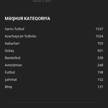
Yanvar 4, 2025
MƏŞHUR KATEQORIYA
Xarici futbol
1537
Azərbaycan futbolu
1024
Xəbərləri
703
Güləş
501
Basketbol
338
Avtoidman
248
Futbol
198
şahmat
152
Bloq
137