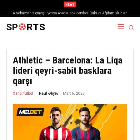
NEWS
Azərbaycan sıçrayışı, yoxsa Avrokubok dərsləri: Bakı və Ağdam klubları
2026/27 mövsümündə Avropanı necə fəth edir
SP
RTS
Athletic – Barcelona: La Liqa
lideri qeyri-sabit basklara
qarşı
Mart 6, 2026
Rauf Əliyev
Xarici futbol