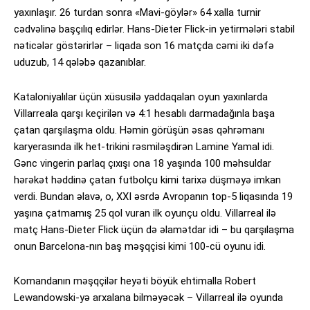
yaxınlaşır. 26 turdan sonra «Mavi-göylər» 64 xalla turnir
cədvəlinə başçılıq edirlər. Hans-Dieter Flick-in yetirmələri stabil
nəticələr göstərirlər – liqada son 16 matçda cəmi iki dəfə
uduzub, 14 qələbə qazanıblar.
Kataloniyalılar üçün xüsusilə yaddaqalan oyun yaxınlarda
Villarreala qarşı keçirilən və 4:1 hesablı darmadağınla başa
çatan qarşılaşma oldu. Həmin görüşün əsas qəhrəmanı
karyerasında ilk het-trikini rəsmiləşdirən Lamine Yamal idi.
Gənc vingerin parlaq çıxışı ona 18 yaşında 100 məhsuldar
hərəkət həddinə çatan futbolçu kimi tarixə düşməyə imkan
verdi. Bundan əlavə, o, XXI əsrdə Avropanın top-5 liqasında 19
yaşına çatmamış 25 qol vuran ilk oyunçu oldu. Villarreal ilə
matç Hans-Dieter Flick üçün də əlamətdar idi – bu qarşılaşma
onun Barcelona-nın baş məşqçisi kimi 100-cü oyunu idi.
Komandanın məşqçilər heyəti böyük ehtimalla Robert
Lewandowski-yə arxalana bilməyəcək – Villarreal ilə oyunda