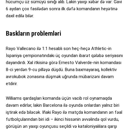
hücumçu üz sümüyü sınığı alıb. Lakin yaxşı xəbər də var: Gavi
6 aydan çox fasilədən sonra ilk dəfə komandanın heyətinə
daxil edilə bilər.
Baskların problemləri
Rayo Vallecano ilə 1:1 hesablı son heç-heçə Athletic-in
İspaniya çempionatındakı üç oyundan ibarət qələbə seriyasını
dayandırdı. Xal itkisinə görə Ernesto Valverde-nin komandası
8-ci yerdən 9-cu pilləyə düşdü. Buna baxmayaraq, kollektiv
avrokubok zonasına düşmək uğrunda mübarizəni davam
etdirir.
Williams qardaşları komanda üçün vacib rol oynamaqda
davam edirlər, lakin Barcelona ilə oyunda onlardan yalnız biri
iştirak edə biləcək. Iñaki Rayo ilə matçda komandanın ən fəal
futbolçularından biri idi – ikinci hissənin əvvəlində qol vurdu,
görüşün ən yaxşı oyunçusu seçildi və kataloniyalılara qarşı