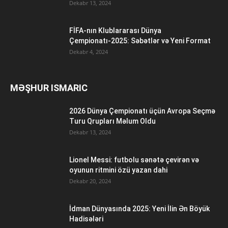
Dekabr 13, 2024
FİFA-nın Klublararası Dünya
Çempionatı-2025: Səbətlər və Yeni Format
Dekabr 4, 2024
MƏŞHUR ISMARIC
2026 Dünya Çempionatı üçün Avropa Seçmə
Turu Qrupları Məlum Oldu
Dekabr 13, 2024
Lionel Messi: futbolu sənətə çevirən və
oyunun ritmini özü yazan dahi
Dekabr 20, 2024
İdman Dünyasında 2025: Yeni İlin Ən Böyük
Hadisələri