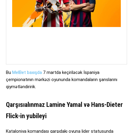
Bu
MelBet baxışda
7 martda keçiriləcək İspaniya
çempionatının mərkəzi oyununda komandaların şanslarını
qiymətləndiririk.
Qarşısıalınmaz Lamine Yamal və Hans-Dieter
Flick-in yubileyi
Kataloniya komandası qarşıdakı oyuna lider statusunda