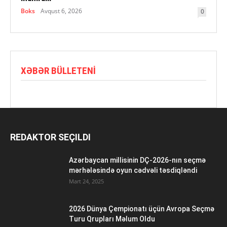
Boks
Avqust 6, 2026
0
XƏBƏR BÜLLETENI
REDAKTOR SEÇILDI
Azərbaycan millisinin DÇ-2026-nın seçmə
mərhələsində oyun cədvəli təsdiqləndi
Mart 24, 2025
2026 Dünya Çempionatı üçün Avropa Seçmə
Turu Qrupları Məlum Oldu