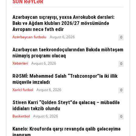
SON RƏYLƏR
Azərbaycan sıçrayışı, yoxsa Avrokubok dərsləri:
Bakı və Ağdam klubları 2026/27 mövsümündə
Avropanı necə fəth edir
Azərbaycan futbolu
Avqust 6, 2026
0
Azərbaycan taekvondoçularından Bakıda möhtəşəm
nümayiş proqramı olacaq
Xəbərləri
Avqust 6, 2026
0
RƏSMİ: Məhəmməd Salah “Trabzonspor”la iki illik
müqavilə imzaladı
Xarici futbol
Avqust 6, 2026
0
Stiven Karri “Qolden Steyt”də qalacaq – mübadilə
iddiaları təkzib olundu
Basketbol
Avqust 6, 2026
0
Kanelo: Krouforda qarşı revanşda qalib gələcəyimə
inanıram