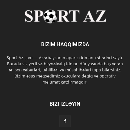
BIZIM HAQQIMIZDA
Sport-Az.com — Azərbaycanın aparıcı idman xəbərləri saytı.
Burada siz yerli və beynəlxalq idman dünyasında baş verən
ən son xəbərləri, təhlilləri və müsahibələri tapa bilərsiniz.
Bizim əsas məqsədimiz oxuculara dəqiq və operativ
məlumat çatdırmaqdır.
BIZI IZLƏYIN