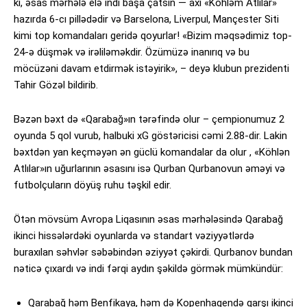
ki, əsas mərhələ elə indi başa çatsın — axı «Köhləm Atlılar»
hazırda 6-cı pillədədir və Barselona, Liverpul, Mançester Siti
kimi top komandaları geridə qoyurlar! «Bizim məqsədimiz top-
24-ə düşmək və irəliləməkdir. Özümüzə inanırıq və bu
möcüzəni davam etdirmək istəyirik», – deyə klubun prezidenti
Tahir Gözəl bildirib.
Bəzən bəxt də «Qarabağ»ın tərəfində olur – çempionumuz 2
oyunda 5 qol vurub, halbuki xG göstəricisi cəmi 2.88-dir. Lakin
bəxtdən yan keçməyən ən güclü komandalar da olur , «Köhlən
Atlılar»ın uğurlarının əsasını isə Qurban Qurbanovun əməyi və
futbolçuların döyüş ruhu təşkil edir.
Ötən mövsüm Avropa Liqasının əsas mərhələsində Qarabağ
ikinci hissələrdəki oyunlarda və standart vəziyyətlərdə
buraxılan səhvlər səbəbindən əziyyət çəkirdi. Qurbanov bundan
nəticə çıxardı və indi fərqi aydın şəkildə görmək mümkündür:
Qarabağ həm Benfikaya, həm də Kopenhagendə qarşı ikinci