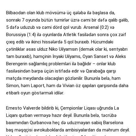
Bilbaodan olan klub mövsümə üç qələbə ilə başlasa da,
sonrakı 7 oyunda bütün turnirlər üzrə cəmi bir dəfə qalib gəlib,
5 dəfə uduzub və cəmi dörd qol vurub. Arsenal (0:2) və
Borussiya (1:4) ilə oyunlarda Atletik fasilədən sonra çox zəif
çıxış edib və ikinci hissələrdə 5 qol buraxıb. Hücumdakı
çətinliklər əsas ulduz Niko Uilyamsın (demək olar ki, sentyabrı
tam buraxıb), həmçinin İnyaki Uilyams, Oyan Sanset və Aleks
Berengerin sağlamlıq problemləri ilə bağlıdır – onlar klub
fasiləsindən bərpa üçün istifadə edir və Qarabağa qarşı
matçda meydanda olacaqları gözlənilir. Bununla belə, həm
Simon, həm Laport, həm də Vivian öz qapıları qarşısında daha
etibarlı oyun göstərməli idilər.
Ernesto Valverde bildirib ki, Çempionlar Liqası uğrunda La
Liqanı qurban verməyə hazır deyil. Bununla belə, təcrübə
baxımından Qurbanova heç də uduzmayan sabiq Barselona
baş məşqçisi avrokuboklarda ambisiyalardan da məhrum deyil.