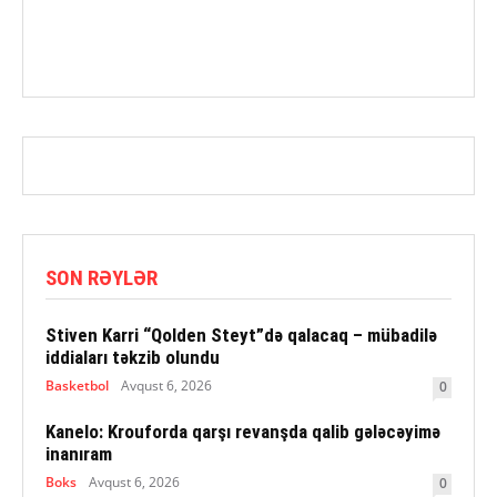
SON RƏYLƏR
Stiven Karri “Qolden Steyt”də qalacaq – mübadilə
iddiaları təkzib olundu
Basketbol
Avqust 6, 2026
0
Kanelo: Krouforda qarşı revanşda qalib gələcəyimə
inanıram
Boks
Avqust 6, 2026
0