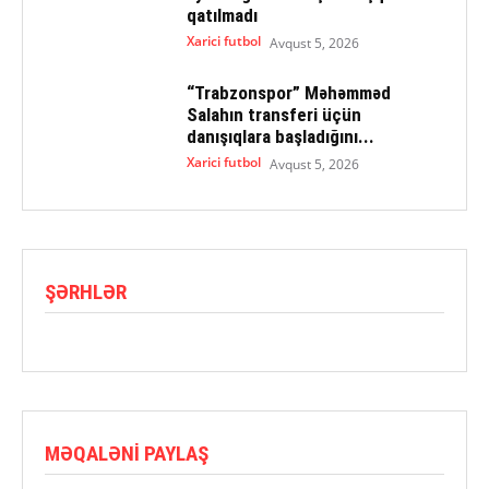
qatılmadı
Xarici futbol
Avqust 5, 2026
“Trabzonspor” Məhəmməd
Salahın transferi üçün
danışıqlara başladığını...
Xarici futbol
Avqust 5, 2026
ŞƏRHLƏR
MƏQALƏNI PAYLAŞ