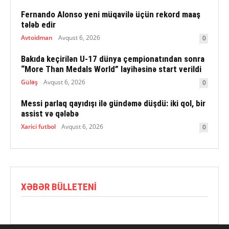
Fernando Alonso yeni müqavilə üçün rekord maaş
tələb edir
Avtoidman
Avqust 6, 2026
0
Bakıda keçirilən U-17 dünya çempionatından sonra
“More Than Medals World” layihəsinə start verildi
Güləş
Avqust 6, 2026
0
Messi parlaq qayıdışı ilə gündəmə düşdü: iki qol, bir
assist və qələbə
Xarici futbol
Avqust 6, 2026
0
XƏBƏR BÜLLETENI