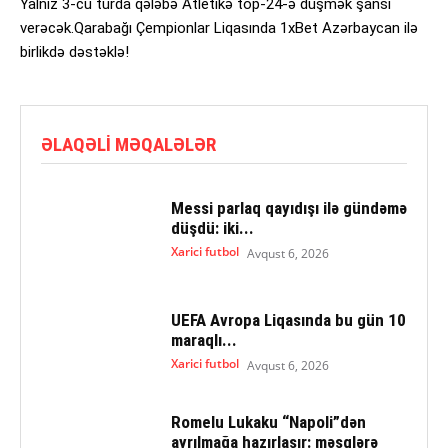
Yalnız 3-cü turda qələbə Atletikə top-24-ə düşmək şansı
verəcək.Qarabağı Çempionlar Liqasında 1xBet Azərbaycan ilə
birlikdə dəstəklə!
ƏLAQƏLI MƏQALƏLƏR
Messi parlaq qayıdışı ilə gündəmə
düşdü: iki...
Xarici futbol
Avqust 6, 2026
UEFA Avropa Liqasında bu gün 10
maraqlı...
Xarici futbol
Avqust 6, 2026
Romelu Lukaku “Napoli”dən
ayrılmağa hazırlaşır: məşqlərə