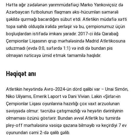
Hətta ağır zədələnən yarımmüdafiəçi Marko Yankoviçsiz də
Azərbaycan futbolunun flaqmanı əks-hücumları səmərəli
şəkildə qurmağı bacardığını sübut etdi. Atletikin müdafiə xətti
topa sahib olduqda irəlidə yerləşir və bu, çempionumuz üçün
boşluqlardan istifadə imkanı yaradır. 2017-ci ildə Qarabağ
Çempionlar Liqasının qrup mərhələsində Madrid Atletikosuna
uduzmadı (evdə 0:0, səfərdə 1:1) və indi də bundan pis
olmayan nəticəyə ümid etmək tamamilə haqlıdır.
Həqiqət anı
Atletikin heyətində Avro-2024-ün dörd qalibi var – Unai Simón,
Niko Uilyams, Emerik Laport və Dani Vivian. Lakin «Şirlər»in
Çempionlar Liqası oyunlarına hazırlığı çox vaxt arzuolunan
səviyyədə olmur: təcrübə çatışmazlığı və heyətin dərinliyinin
olmaması özünü göstərir. Bundan əvvəl Atletik bu turnirdə
pley-off mərhələsinə vəsiqə qazana bilməyib və keçirdiyi 7 ev
oyunundan cəmi 2-də qalib gəlib.