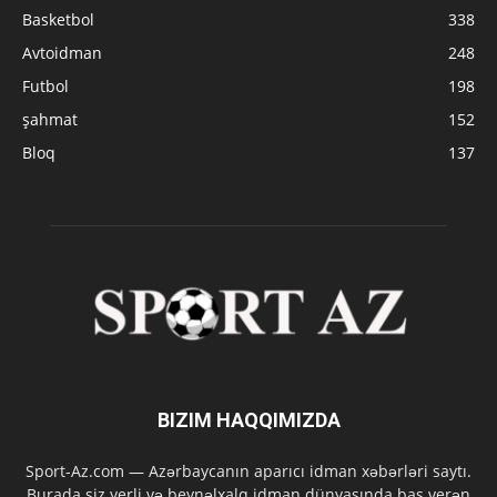
Basketbol
338
Avtoidman
248
Futbol
198
şahmat
152
Bloq
137
BIZIM HAQQIMIZDA
Sport-Az.com — Azərbaycanın aparıcı idman xəbərləri saytı.
Burada siz yerli və beynəlxalq idman dünyasında baş verən