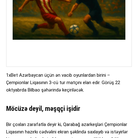
1xBet Azərbaycan üçün ən vacib oyunlardan birini –
Çempionlar Liqasının 3-cü tur matçını elan edir. Görüş 22
oktyabrda Bilbao şəhərində keçiriləcək.
Möcüzə deyil, məşqçi işidir
Bir çoxları zarafatla deyir ki, Qarabağ azarkeşləri Çempionlar
Liqasının hazırkı cədvəlini ekran şəklində saxlayıb və istəyirlər