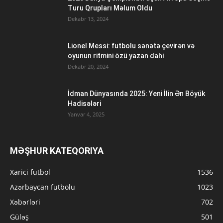
Turu Qrupları Məlum Oldu
Dekabr 13, 2024
Lionel Messi: futbolu sənətə çevirən və
oyunun ritmini özü yazan dahi
Dekabr 20, 2024
İdman Dünyasında 2025: Yeni İlin Ən Böyük
Hadisələri
Yanvar 4, 2025
MƏŞHUR KATEQORIYA
Xarici futbol
1536
Azərbaycan futbolu
1023
Xəbərləri
702
Güləş
501