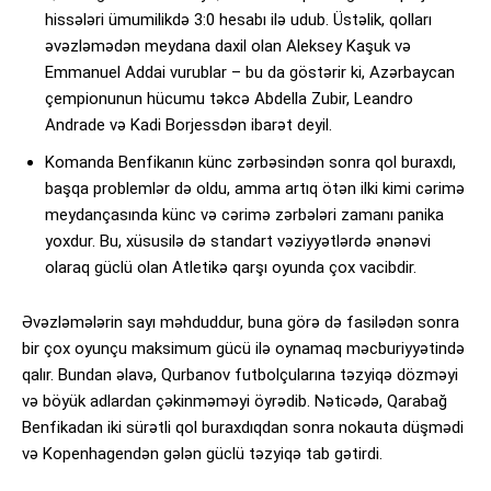
hissələri ümumilikdə 3:0 hesabı ilə udub. Üstəlik, qolları
əvəzləmədən meydana daxil olan Aleksey Kaşuk və
Emmanuel Addai vurublar – bu da göstərir ki, Azərbaycan
çempionunun hücumu təkcə Abdella Zubir, Leandro
Andrade və Kadi Borjessdən ibarət deyil.
Komanda Benfikanın künc zərbəsindən sonra qol buraxdı,
başqa problemlər də oldu, amma artıq ötən ilki kimi cərimə
meydançasında künc və cərimə zərbələri zamanı panika
yoxdur. Bu, xüsusilə də standart vəziyyətlərdə ənənəvi
olaraq güclü olan Atletikə qarşı oyunda çox vacibdir.
Əvəzləmələrin sayı məhduddur, buna görə də fasilədən sonra
bir çox oyunçu maksimum gücü ilə oynamaq məcburiyyətində
qalır. Bundan əlavə, Qurbanov futbolçularına təzyiqə dözməyi
və böyük adlardan çəkinməməyi öyrədib. Nəticədə, Qarabağ
Benfikadan iki sürətli qol buraxdıqdan sonra nokauta düşmədi
və Kopenhagendən gələn güclü təzyiqə tab gətirdi.