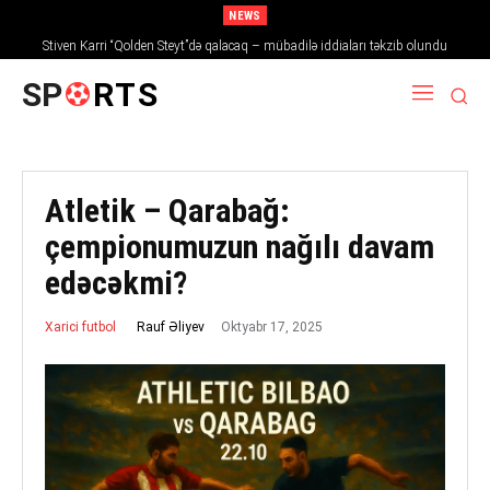
NEWS
Stiven Karri “Qolden Steyt”də qalacaq – mübadilə iddiaları təkzib olundu
SP
RTS
Atletik – Qarabağ:
çempionumuzun nağılı davam
edəcəkmi?
Oktyabr 17, 2025
Rauf Əliyev
Xarici futbol