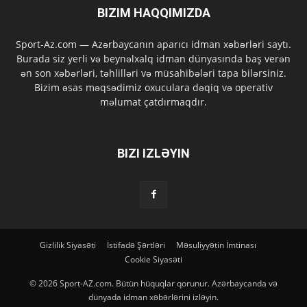
BIZIM HAQQIMIZDA
Sport-Az.com — Azərbaycanın aparıcı idman xəbərləri saytı.
Burada siz yerli və beynəlxalq idman dünyasında baş verən
ən son xəbərləri, təhlilləri və müsahibələri tapa bilərsiniz.
Bizim əsas məqsədimiz oxuculara dəqiq və operativ
məlumat çatdırmaqdır.
BIZI IZLƏYIN
Gizlilik Siyasəti
İstifadə Şərtləri
Məsuliyyətin İmtinası
Cookie Siyasəti
© 2026 Sport-AZ.com. Bütün hüquqlar qorunur. Azərbaycanda və
dünyada idman xəbərlərini izləyin.