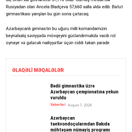
Rusiyadan olan Ancela Bladçeva 57,660 xalla əldə edib. Batut
gimnastikası yarışları bu gün sona çatacaq.
Azərbaycanlı gimnastın bu uğuru milli komandamızın
beynəlxalq səviyyədə mövqeyini gücləndirməkdə vacib rol
oynayır və gələcək nailiyyətlər üçün ciddi təkan yaradır.
ƏLAQƏLI MƏQALƏLƏR
Bədii gimnastika üzrə
Azərbaycan çempionatına yekun
vuruldu
Xəbərləri
Avqust 7, 2026
Azərbaycan
taekvondoçularından Bakıda
möhtəşəm nümayiş proqramı