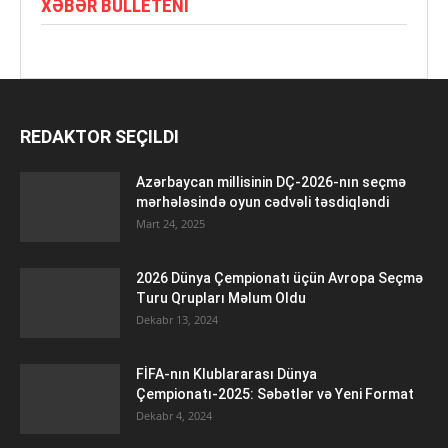
XƏBƏR BÜLLETENI
REDAKTOR SEÇILDI
Azərbaycan millisinin DÇ-2026-nın seçmə
mərhələsində oyun cədvəli təsdiqləndi
Mart 24, 2025
2026 Dünya Çempionatı üçün Avropa Seçmə
Turu Qrupları Məlum Oldu
Dekabr 13, 2024
FİFA-nın Klublararası Dünya
Çempionatı-2025: Səbətlər və Yeni Format
Dekabr 4, 2024