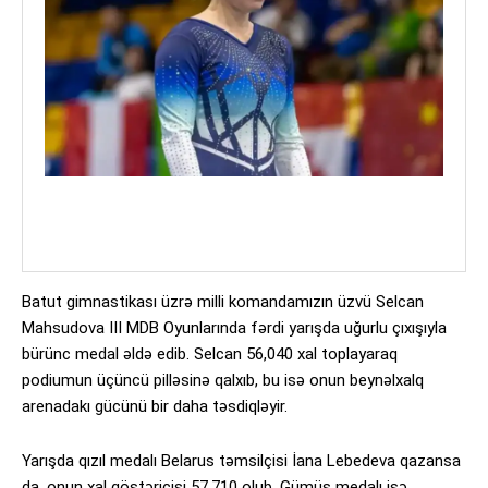
Batut gimnastikası üzrə milli komandamızın üzvü Selcan
Mahsudova III MDB Oyunlarında fərdi yarışda uğurlu çıxışıyla
bürünc medal əldə edib. Selcan 56,040 xal toplayaraq
podiumun üçüncü pilləsinə qalxıb, bu isə onun beynəlxalq
arenadakı gücünü bir daha təsdiqləyir.
Yarışda qızıl medalı Belarus təmsilçisi İana Lebedeva qazansa
da, onun xal göstəricisi 57,710 olub. Gümüş medalı isə