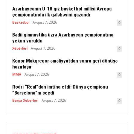
Azərbaycanın U-18 qız basketbol millisi Avropa
çempionatında ilk qələbəsini qazandı
Basketbol
Avqust 7, 2026
0
Bədii gimnastika üzrə Azərbaycan çempionatına
yekun vuruldu
Xəbərləri
Avqust 7, 2026
0
Konor Makqreqor əməliyyatdan sonra geri dönüşə
hazırlaşır
MMA
Avqust 7, 2026
0
Rodri “Real”dan imtina etdi: Dünya çempionu
“Barselona”nı seçdi
Barsa Xeberleri
Avqust 7, 2026
0