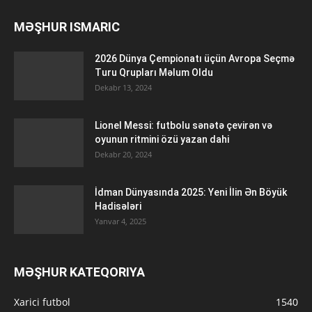
MƏŞHUR ISMARIC
2026 Dünya Çempionatı üçün Avropa Seçmə
Turu Qrupları Məlum Oldu
Dekabr 13, 2024
Lionel Messi: futbolu sənətə çevirən və
oyunun ritmini özü yazan dahi
Dekabr 20, 2024
İdman Dünyasında 2025: Yeni İlin Ən Böyük
Hadisələri
Yanvar 4, 2025
MƏŞHUR KATEQORIYA
Xarici futbol
1540