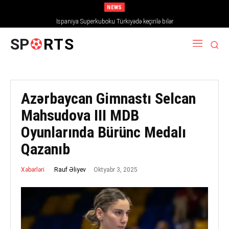
NEWS
İspaniya Superkuboku Türkiyədə keçirilə bilər
SP
RTS
Azərbaycan Gimnastı Selcan
Mahsudova III MDB
Oyunlarında Bürünc Medalı
Qazanıb
Oktyabr 3, 2025
Rauf Əliyev
Xəbərləri