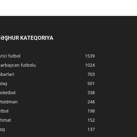
ƏŞHUR KATEQORIYA
rici futbol
1539
zərbaycan futbolu
1024
bərləri
703
üləş
501
asketbol
338
vtoidman
248
tbol
198
ahmat
152
loq
137