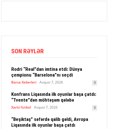
SON RƏYLƏR
Rodri “Real”dan imtina etdi: Dünya
çempionu “Barselona”nı seçdi
Barsa Xeberleri
Avqust 7, 2026
0
Konfrans Liqasında ilk oyunlar başa çatdı:
“Tvente”dən möhtəşəm qələbə
Xarici futbol
Avqust 7, 2026
0
“Beşiktaş” səfərdə qalib gəldi, Avropa
Liqasında ilk oyunlar başa çatdı