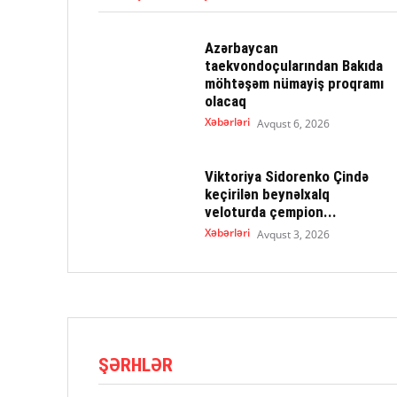
Azərbaycan
taekvondoçularından Bakıda
möhtəşəm nümayiş proqramı
olacaq
Xəbərləri
Avqust 6, 2026
Viktoriya Sidorenko Çində
keçirilən beynəlxalq
veloturda çempion...
Xəbərləri
Avqust 3, 2026
ŞƏRHLƏR