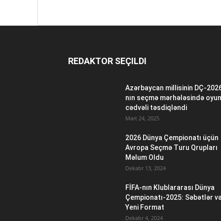
REDAKTOR SEÇILDI
Azərbaycan millisinin DÇ-202
nın seçmə mərhələsində oyu
cədvəli təsdiqləndi
Mart 24, 2025
2026 Dünya Çempionatı üçün
Avropa Seçmə Turu Qrupları
Məlum Oldu
Dekabr 13, 2024
FİFA-nın Klublararası Dünya
Çempionatı-2025: Səbətlər v
Yeni Format
Dekabr 4, 2024