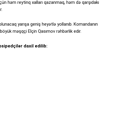
 üçün həm reytinq xalları qazanmaq, həm də qarşıdakı
r.
 olunacaq yarışa geniş heyətlə yollanıb. Komandanın
böyük məşqçi Elçin Qasımov rəhbərlik edir.
ipedçilər daxil edilib: