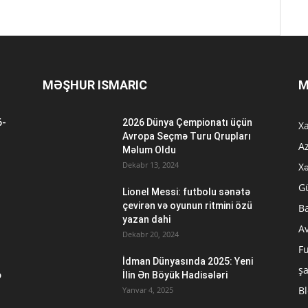
MƏŞHUR ISMARIC
M
6-
2026 Dünya Çempionatı üçün
Xa
n
Avropa Seçmə Turu Qrupları
A
Məlum Oldu
Dekabr 13, 2024
Xə
G
Lionel Messi: futbolu sənətə
çevirən və oyunun ritmini özü
B
yazan dahi
A
Dekabr 20, 2024
Fu
İdman Dünyasında 2025: Yeni
ş
ə
İlin Ən Böyük Hadisələri
B
Yanvar 4, 2025