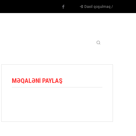
Daxil qoşulmaq /
TENNIS
DIGƏR
OYUNÇULAR
BLOQ
MORE
MƏQALƏNI PAYLAŞ