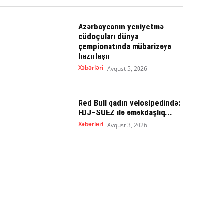
Azərbaycanın yeniyetmə
cüdoçuları dünya
çempionatında mübarizəyə
hazırlaşır
Xəbərləri
Avqust 5, 2026
Red Bull qadın velosipedində:
FDJ–SUEZ ilə əməkdaşlıq...
Xəbərləri
Avqust 3, 2026