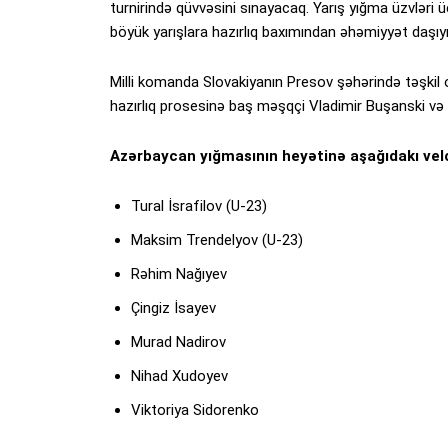
turnirində qüvvəsini sınayacaq. Yarış yığma üzvləri
böyük yarışlara hazırlıq baxımından əhəmiyyət daşıyı
Milli komanda Slovakiyanın Presov şəhərində təşkil
hazırlıq prosesinə baş məşqçi Vladimir Buşanski və 
Azərbaycan yığmasının heyətinə aşağıdakı velos
Tural İsrafilov (U-23)
Maksim Trendelyov (U-23)
Rəhim Nağıyev
Çingiz İsayev
Murad Nadirov
Nihad Xudoyev
Viktoriya Sidorenko