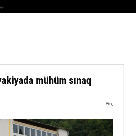
eçdi
FUTBOL
DÖYÜŞ NÖVLƏRI
ATLETIKA
BASKETBOL
ovakiyada mühüm sınaq
0