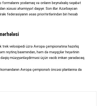
kı formalarını yoxlamaq və onların beynəlxalq rəqabət
ndan xüsusi əhəmiyyət daşıyır. Son illər Azərbaycan
irakı federasiyanın əsas prioritetlərindən biri hesab
mərhələsi
ək trek velosipedi üzrə Avropa çempionatına hazırlıq
həm reytinq baxımından, həm də məşqçilər heyətinin
aha dəqiq müəyyənləşdirməsi üçün vacib imkan yaradacaq.
i komandanın Avropa çempionatı öncəsi planlarına da