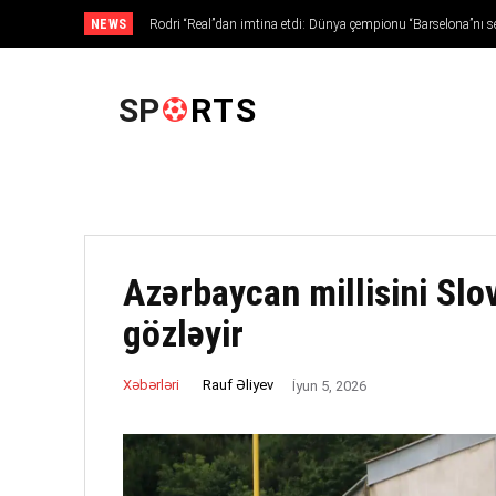
NEWS
Rodri “Real”dan imtina etdi: Dünya çempionu “Barselona”nı s
ANA SƏHIFƏ
SP
RTS
Azərbaycan millisini Sl
gözləyir
Rauf Əliyev
Xəbərləri
İyun 5, 2026