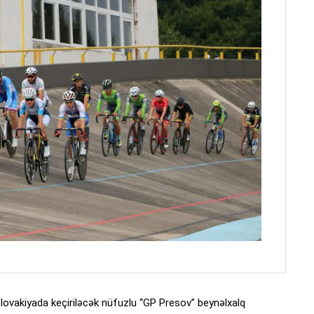
lovakiyada keçiriləcək nüfuzlu “GP Presov” beynəlxalq