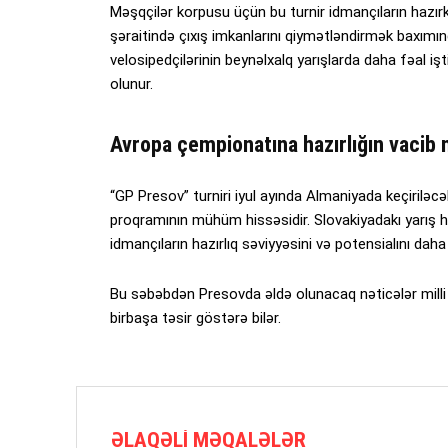
Məşqçilər korpusu üçün bu turnir idmançıların hazır
şəraitində çıxış imkanlarını qiymətləndirmək baxımı
velosipedçilərinin beynəlxalq yarışlarda daha fəal işt
olunur.
Avropa çempionatına hazırlığın vacib 
“GP Presov” turniri iyul ayında Almaniyada keçiriləc
proqramının mühüm hissəsidir. Slovakiyadakı yarış 
idmançıların hazırlıq səviyyəsini və potensialını d
Bu səbəbdən Presovda əldə olunacaq nəticələr mill
birbaşa təsir göstərə bilər.
ƏLAQƏLI MƏQALƏLƏR