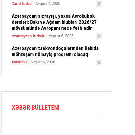
Xarici futbol
Avqust 7, 2026
0
Azərbaycan sıçrayışı, yoxsa Avrokubok
dərsləri: Bakı və Ağdam klubları 2026/27
mövsümündə Avropanı necə fəth edir
Azərbaycan futbolu
Avqust 6, 2026
0
Azərbaycan taekvondoçularından Bakıda
möhtəşəm nümayiş proqramı olacaq
Xəbərləri
Avqust 6, 2026
0
XƏBƏR BÜLLETENI