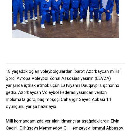
18 yaşadək oğlan voleybolçulardan ibarət Azərbaycan millisi
Şərqi Avropa Voleybol Zonal Assosiasiyasının (EEVZA)
yarışında iştirak etmək üçün Latviyanın Dauqavpils şəhərinə
gedib. Azərbaycan Voleybol Federasiyasından verilən
məlumata görə, baş məşqçi Cahangir Seyed Abbasi 14
oyunçunu yarışa hazırlayıb.
Milli komandamızda yer alan idmançılar aşağıdakılardır: Elvin
Qədirli, Əlihüseyn Məmmədov, Əli Həmzəyev, İsmayıl Abbasov,