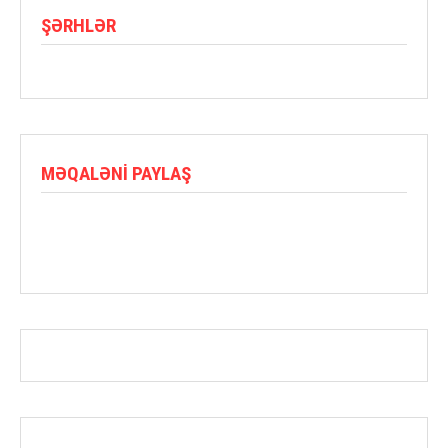
ŞƏRHLƏR
MƏQALƏNI PAYLAŞ