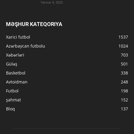
Yanvar 4, 2025
MƏŞHUR KATEQORIYA
Xarici futbol
1537
Azərbaycan futbolu
1024
Xəbərləri
703
Güləş
501
Basketbol
338
Avtoidman
248
Futbol
198
şahmat
152
Bloq
137