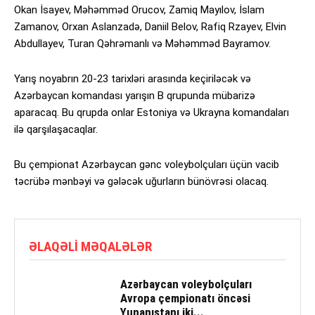
Okan İsayev, Məhəmməd Orucov, Zamiq Mayılov, İslam
Zamanov, Orxan Aslanzadə, Daniil Belov, Rafiq Rzayev, Elvin
Abdullayev, Turan Qəhrəmanlı və Məhəmməd Bayramov.
Yarış noyabrın 20-23 tarixləri arasında keçiriləcək və
Azərbaycan komandası yarışın B qrupunda mübarizə
aparacaq. Bu qrupda onlar Estoniya və Ukrayna komandaları
ilə qarşılaşacaqlar.
Bu çempionat Azərbaycan gənc voleybolçuları üçün vacib
təcrübə mənbəyi və gələcək uğurların bünövrəsi olacaq.
ƏLAQƏLI MƏQALƏLƏR
Azərbaycan voleybolçuları
Avropa çempionatı öncəsi
Yunanıstanı iki...