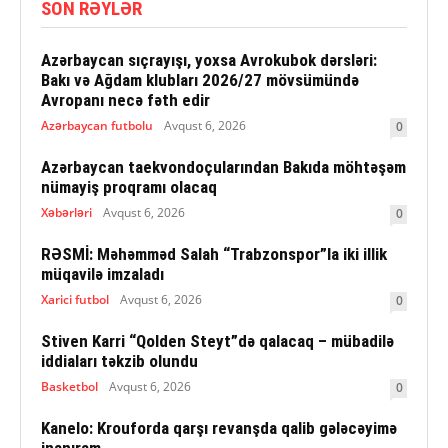
SON RƏYLƏR
Azərbaycan sıçrayışı, yoxsa Avrokubok dərsləri:
Bakı və Ağdam klubları 2026/27 mövsümündə
Avropanı necə fəth edir
Azərbaycan futbolu
Avqust 6, 2026
0
Azərbaycan taekvondoçularından Bakıda möhtəşəm
nümayiş proqramı olacaq
Xəbərləri
Avqust 6, 2026
0
RƏSMİ: Məhəmməd Salah “Trabzonspor”la iki illik
müqavilə imzaladı
Xarici futbol
Avqust 6, 2026
0
Stiven Karri “Qolden Steyt”də qalacaq – mübadilə
iddiaları təkzib olundu
Basketbol
Avqust 6, 2026
0
Kanelo: Krouforda qarşı revanşda qalib gələcəyimə
inanıram