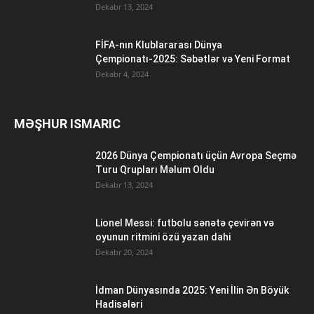
Dekabr 13, 2024
FİFA-nın Klublararası Dünya
Çempionatı-2025: Səbətlər və Yeni Format
Dekabr 4, 2024
MƏŞHUR ISMARIC
2026 Dünya Çempionatı üçün Avropa Seçmə
Turu Qrupları Məlum Oldu
Dekabr 13, 2024
Lionel Messi: futbolu sənətə çevirən və
oyunun ritmini özü yazan dahi
Dekabr 20, 2024
İdman Dünyasında 2025: Yeni İlin Ən Böyük
Hadisələri