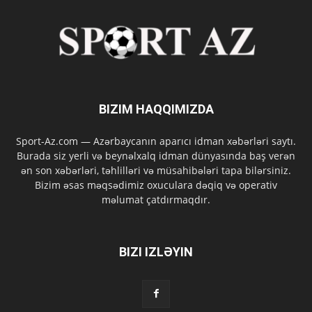
BIZIM HAQQIMIZDA
Sport-Az.com — Azərbaycanın aparıcı idman xəbərləri saytı.
Burada siz yerli və beynəlxalq idman dünyasında baş verən
ən son xəbərləri, təhlilləri və müsahibələri tapa bilərsiniz.
Bizim əsas məqsədimiz oxuculara dəqiq və operativ
məlumat çatdırmaqdır.
BIZI IZLƏYIN