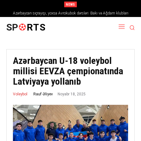
NEWS
Azərbaycan sıçrayışı, yoxsa Avrokubok dərsləri: Bakı və Ağdam klubları
2026/27 mövsümündə Avropanı necə fəth edir
SP
RTS
Azərbaycan U-18 voleybol
millisi EEVZA çempionatında
Latviyaya yollanıb
Noyabr 18, 2025
Rauf Əliyev
Voleybol