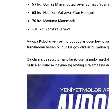
57 kq:
Gülnaz Məmmədtağıyeva, Səmayə Yusifli
63 kq:
Nəzakət Vəliyeva, Zilan Hüseynli
70 kq:
Məsumə Məmmədli
+70 kq:
Zemfira Əliyeva
Avropa Kuboku yeniyetmə cüdoçular üçün beynəlx
turnirlərdən hesab olunur. Bir çox ölkələr bu yarışa 
Qaydalara əsasən, idmançılar iki gün ərzində müxtəli
nəticələri gələcək beynəlxalq reytinq sıralamasına d