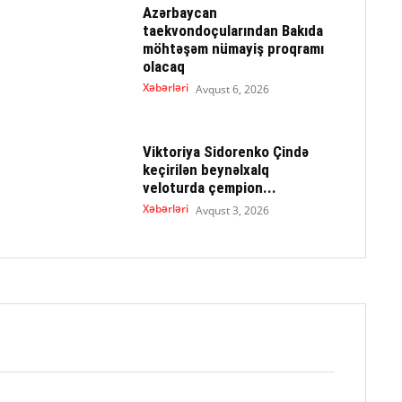
Azərbaycan
taekvondoçularından Bakıda
möhtəşəm nümayiş proqramı
olacaq
Xəbərləri
Avqust 6, 2026
Viktoriya Sidorenko Çində
keçirilən beynəlxalq
veloturda çempion...
Xəbərləri
Avqust 3, 2026