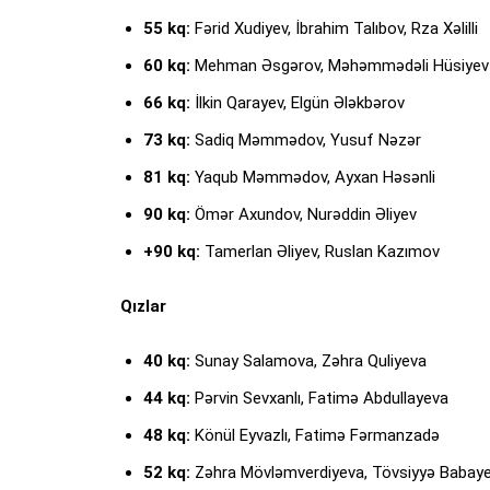
55 kq:
Fərid Xudiyev, İbrahim Talıbov, Rza Xəlilli
60 kq:
Mehman Əsgərov, Məhəmmədəli Hüsiyev
66 kq:
İlkin Qarayev, Elgün Ələkbərov
73 kq:
Sadiq Məmmədov, Yusuf Nəzər
81 kq:
Yaqub Məmmədov, Ayxan Həsənli
90 kq:
Ömər Axundov, Nurəddin Əliyev
+90 kq:
Tamerlan Əliyev, Ruslan Kazımov
Qızlar
40 kq:
Sunay Salamova, Zəhra Quliyeva
44 kq:
Pərvin Sevxanlı, Fatimə Abdullayeva
48 kq:
Könül Eyvazlı, Fatimə Fərmanzadə
52 kq:
Zəhra Mövləmverdiyeva, Tövsiyyə Babay