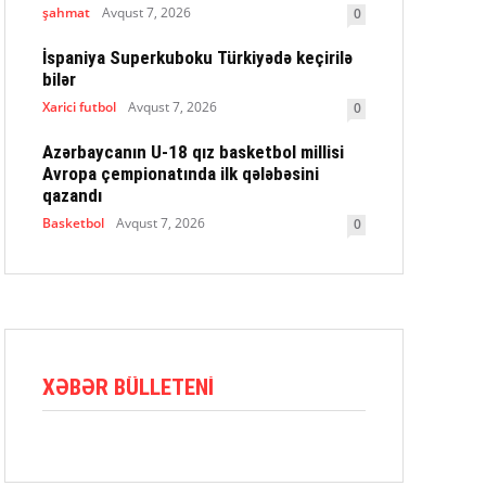
şahmat
Avqust 7, 2026
0
İspaniya Superkuboku Türkiyədə keçirilə
bilər
Xarici futbol
Avqust 7, 2026
0
Azərbaycanın U-18 qız basketbol millisi
Avropa çempionatında ilk qələbəsini
qazandı
Basketbol
Avqust 7, 2026
0
XƏBƏR BÜLLETENI