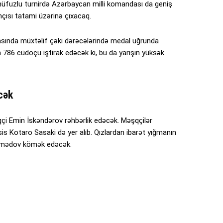
yi nüfuzlu turnirdə Azərbaycan milli komandası da geniş
çısı tatami üzərinə çıxacaq.
asında müxtəlif çəki dərəcələrində medal uğrunda
786 cüdoçu iştirak edəcək ki, bu da yarışın yüksək
cək
i Emin İskəndərov rəhbərlik edəcək. Məşqçilər
s Kotaro Sasaki də yer alıb. Qızlardan ibarət yığmanın
Əhmədov kömək edəcək.