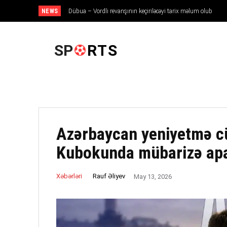
NEWS
Dübua – Vordli revanşının keçiriləcəyi tarix məlum olub
ANA SƏHIFƏ
SP
RTS
Azərbaycan yeniyetmə c
Kubokunda mübarizə ap
Rauf Əliyev
Xəbərləri
May 13, 2026