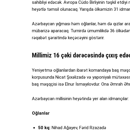
sahibliyi edəcək. Avropa Cüdo Birliyinin təşkil etdi
heyətlə təmsil olunacaq. Yarışda ölkəmizin 31 idman
Azərbaycan yığması həm oğlanlar, həm də qızlar ar
mübarizə aparacaq. Turnirdə ümumilikdə 36 ölkədən 
rəqabət şəraitində keçəcəyini göstərir.
Millimiz 16 çəki dərəcəsində çıxış edə
Yeniyetmə oğlanlardan ibarət komandaya baş məşqç
korpusunda Nicat Şıxəlizadə və yaponiyalı mütəxəssi
baş məşqçisi isə Elnur İsmayılovdur. Ona Əmrah 
Azərbaycan millisinin heyətində yer alan idmançılar:
Oğlanlar
50 kq:
Nihad Ağayev, Fərid Rzazadə