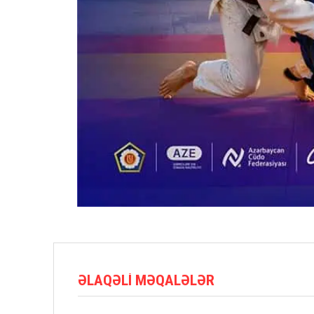
ƏLAQƏLI MƏQALƏLƏR