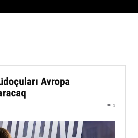
FUTBOL
DÖYÜŞ NÖVLƏRI
ATLETIKA
BASKETBOL
üdoçuları Avropa
aracaq
0