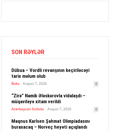
SON RƏYLƏR
Dübua – Vordli revanşının keçiriləcəyi
tarix məlum olub
Boks
Avqust 7, 2026
0
“Zirə” Namik Ələskərovla vidalaşdı –
müqaviləyə xitam verildi
Azərbaycan futbolu
Avqust 7, 2026
0
Maqnus Karlsen Şahmat Olimpiadasını
buraxacaq – Norveç heyəti açıqlandı