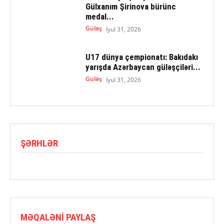
Gülxanım Şirinova bürünc
medal...
Güləş
İyul 31, 2026
U17 dünya çempionatı: Bakıdakı
yarışda Azərbaycan güləşçiləri...
Güləş
İyul 31, 2026
ŞƏRHLƏR
MƏQALƏNI PAYLAŞ