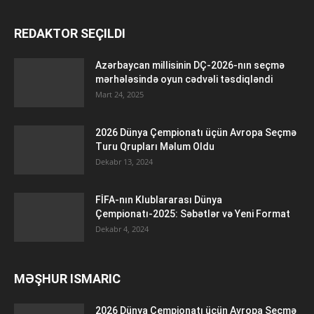
REDAKTOR SEÇILDI
Azərbaycan millisinin DÇ-2026-nın seçmə
mərhələsində oyun cədvəli təsdiqləndi
Mart 24, 2025
2026 Dünya Çempionatı üçün Avropa Seçmə
Turu Qrupları Məlum Oldu
Dekabr 13, 2024
FİFA-nın Klublararası Dünya
Çempionatı-2025: Səbətlər və Yeni Format
Dekabr 4, 2024
MƏŞHUR ISMARIC
2026 Dünya Çempionatı üçün Avropa Seçmə