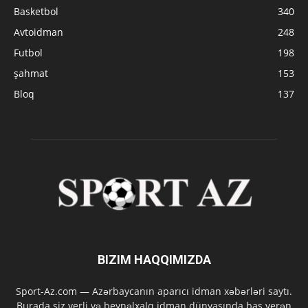
Basketbol
340
Avtoidman
248
Futbol
198
şahmat
153
Bloq
137
BIZIM HAQQIMIZDA
Sport-Az.com — Azərbaycanın aparıcı idman xəbərləri saytı.
Burada siz yerli və beynəlxalq idman dünyasında baş verən