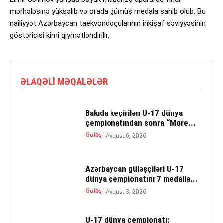
mərhələsinə yüksəlib və orada gümüş medala sahib olub. Bu
nailiyyət Azərbaycan taekvondoçularının inkişaf səviyyəsinin
göstəricisi kimi qiymətləndirilir.
ƏLAQƏLI MƏQALƏLƏR
Bakıda keçirilən U-17 dünya
çempionatından sonra “More...
Güləş
Avqust 6, 2026
Azərbaycan güləşçiləri U-17
dünya çempionatını 7 medalla...
Güləş
Avqust 3, 2026
U-17 dünya çempionatı: