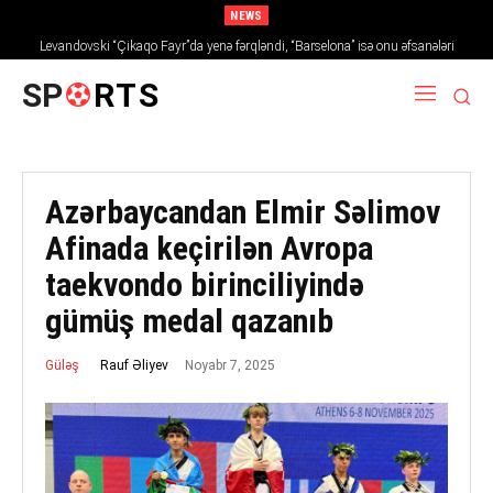
NEWS
Levandovski “Çikaqo Fayr”da yenə fərqləndi, “Barselona” isə onu əfsanələri
sırasına daxil etdi
SP
RTS
Azərbaycandan Elmir Səlimov
Afinada keçirilən Avropa
taekvondo birinciliyində
gümüş medal qazanıb
Noyabr 7, 2025
Rauf Əliyev
Güləş