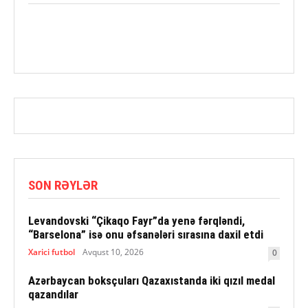
SON RƏYLƏR
Levandovski “Çikaqo Fayr”da yenə fərqləndi,
“Barselona” isə onu əfsanələri sırasına daxil etdi
Xarici futbol
Avqust 10, 2026
0
Azərbaycan boksçuları Qazaxıstanda iki qızıl medal
qazandılar