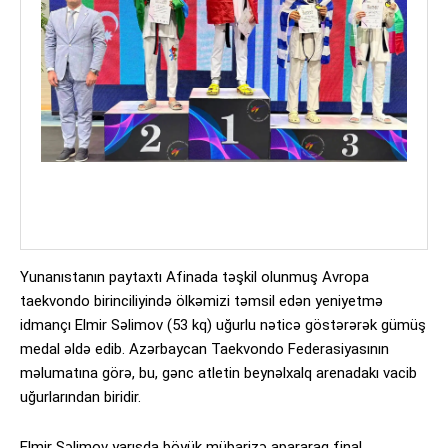
Yunanıstanın paytaxtı Afinada təşkil olunmuş Avropa
taekvondo birinciliyində ölkəmizi təmsil edən yeniyetmə
idmançı Elmir Səlimov (53 kq) uğurlu nəticə göstərərək gümüş
medal əldə edib. Azərbaycan Taekvondo Federasiyasının
məlumatına görə, bu, gənc atletin beynəlxalq arenadakı vacib
uğurlarından biridir.
Elmir Səlimov yarışda böyük mübarizə apararaq final