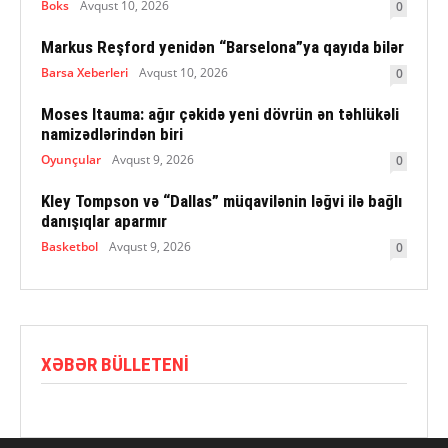
Boks
Avqust 10, 2026
0
Markus Reşford yenidən “Barselona”ya qayıda bilər
Barsa Xeberleri
Avqust 10, 2026
0
Moses Itauma: ağır çəkidə yeni dövrün ən təhlükəli
namizədlərindən biri
Oyunçular
Avqust 9, 2026
0
Kley Tompson və “Dallas” müqavilənin ləğvi ilə bağlı
danışıqlar aparmır
Basketbol
Avqust 9, 2026
0
XƏBƏR BÜLLETENI