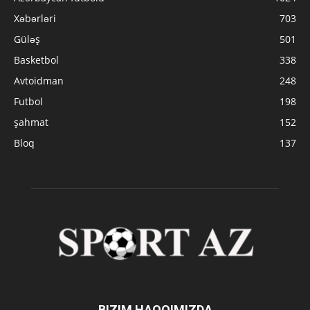
Xəbərləri
703
Güləş
501
Basketbol
338
Avtoidman
248
Futbol
198
şahmat
152
Bloq
137
BIZIM HAQQIMIZDA