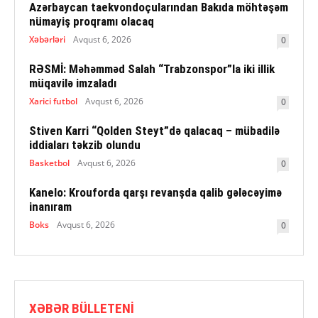
Azərbaycan taekvondoçularından Bakıda möhtəşəm
nümayiş proqramı olacaq
Xəbərləri
Avqust 6, 2026
0
RƏSMİ: Məhəmməd Salah “Trabzonspor”la iki illik
müqavilə imzaladı
Xarici futbol
Avqust 6, 2026
0
Stiven Karri “Qolden Steyt”də qalacaq – mübadilə
iddiaları təkzib olundu
Basketbol
Avqust 6, 2026
0
Kanelo: Krouforda qarşı revanşda qalib gələcəyimə
inanıram
Boks
Avqust 6, 2026
0
XƏBƏR BÜLLETENI