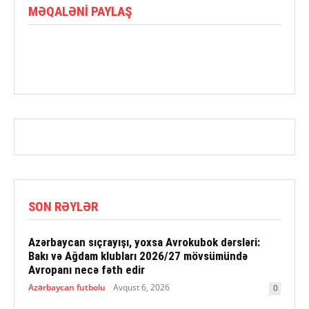
MƏQALƏNI PAYLAŞ
SON RƏYLƏR
Azərbaycan sıçrayışı, yoxsa Avrokubok dərsləri:
Bakı və Ağdam klubları 2026/27 mövsümündə
Avropanı necə fəth edir
Azərbaycan futbolu
Avqust 6, 2026
0