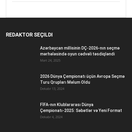
REDAKTOR SEÇILDI
Azərbaycan millisinin DÇ-2026-nın seçmə
mərhələsində oyun cədvəli təsdiqləndi
Mart 24, 2025
2026 Dünya Çempionatı üçün Avropa Seçmə
Turu Qrupları Məlum Oldu
Dekabr 13, 2024
FİFA-nın Klublararası Dünya
Çempionatı-2025: Səbətlər və Yeni Format
Dekabr 4, 2024