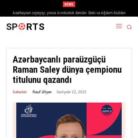
NEWS
Azərbaycan sıçrayışı, yoxsa Avrokubok dərsləri: Bakı və Ağdam klubları
2026/27 mövsümündə Avropanı necə fəth edir
SP
RTS
Azərbaycanlı paraüzgüçü
Raman Saley dünya çempionu
titulunu qazandı
Sentyabr 22, 2025
Rauf Əliyev
Xəbərləri