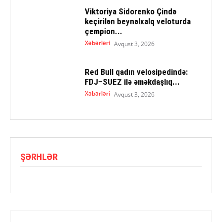
Viktoriya Sidorenko Çində
keçirilən beynəlxalq veloturda
çempion...
Xəbərləri
Avqust 3, 2026
Red Bull qadın velosipedində:
FDJ–SUEZ ilə əməkdaşlıq...
Xəbərləri
Avqust 3, 2026
ŞƏRHLƏR