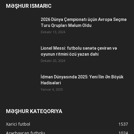
MƏŞHUR ISMARIC
2026 Dünya Çempionatı üçün Avropa Seçmə
Turu Qrupları Məlum Oldu
Dekabr 13, 2024
Lionel Messi: futbolu sənətə çevirən və
oyunun ritmini özü yazan dahi
Dekabr 20, 2024
İdman Dünyasında 2025: Yeni İlin Ən Böyük
Hadisələri
Yanvar 4, 2025
MƏŞHUR KATEQORIYA
Xarici futbol
1537
Azərbaycan futbolu
1024