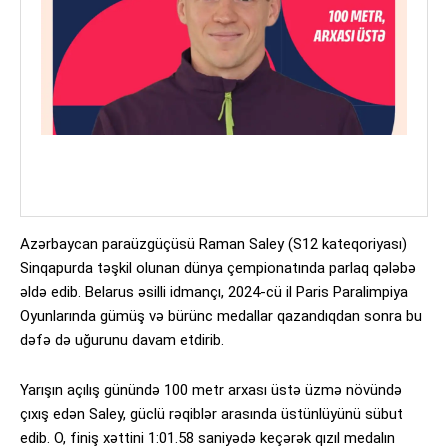
Azərbaycan paraüzgüçüsü Raman Saley (S12 kateqoriyası)
Sinqapurda təşkil olunan dünya çempionatında parlaq qələbə
əldə edib. Belarus əsilli idmançı, 2024-cü il Paris Paralimpiya
Oyunlarında gümüş və bürünc medallar qazandıqdan sonra bu
dəfə də uğurunu davam etdirib.
Yarışın açılış günündə 100 metr arxası üstə üzmə növündə
çıxış edən Saley, güclü rəqiblər arasında üstünlüyünü sübut
edib. O, finiş xəttini 1:01.58 saniyədə keçərək qızıl medalın