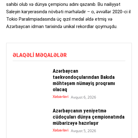
sahibi olub və dünya çempionu adını qazanıb. Bu nailiyyət
Saleyin karyerasında növbəti mərhələdir – o, əvvəllər 2020-ci il
Tokio Paralimpiadasında üç qızıl medal əldə etmiş və
Azərbaycan idman tarixində unikal rekordlar qoymuşdu.
ƏLAQƏLI MƏQALƏLƏR
Azərbaycan
taekvondoçularından Bakıda
möhtəşəm nümayiş proqramı
olacaq
Xəbərləri
Avqust 6, 2026
Azərbaycanın yeniyetmə
cüdoçuları dünya çempionatında
mübarizəyə hazırlaşır
Xəbərləri
Avqust 5, 2026