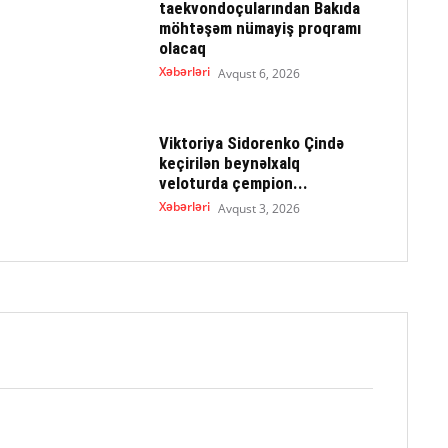
taekvondoçularından Bakıda
möhtəşəm nümayiş proqramı
olacaq
Xəbərləri
Avqust 6, 2026
Viktoriya Sidorenko Çində
keçirilən beynəlxalq
veloturda çempion...
Xəbərləri
Avqust 3, 2026