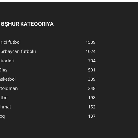
ƏŞHUR KATEQORIYA
rici futbol
1539
zərbaycan futbolu
1024
bərləri
704
üləş
501
asketbol
339
vtoidman
248
tbol
198
ahmat
152
loq
137