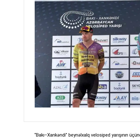
“Bakı–Xankəndi” beynəlxalq velosiped yarışının üçünc