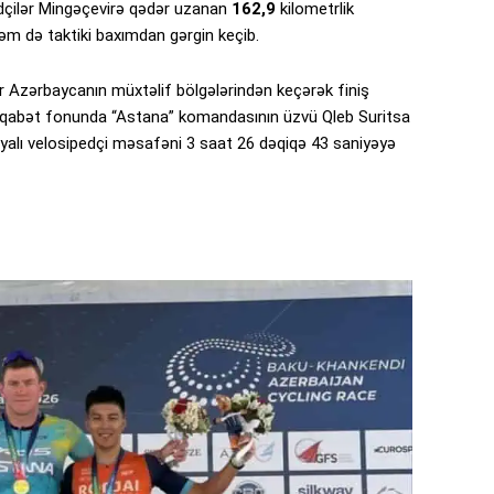
çilər Mingəçevirə qədər uzanan
162,9
kilometrlik
əm də taktiki baxımdan gərgin keçib.
ar Azərbaycanın müxtəlif bölgələrindən keçərək finiş
rəqabət fonunda “Astana” komandasının üzvü Qleb Suritsa
siyalı velosipedçi məsafəni 3 saat 26 dəqiqə 43 saniyəyə