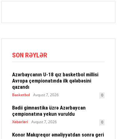
SON RƏYLƏR
Azərbaycanın U-18 qız basketbol millisi
Avropa çempionatında ilk qələbəsini
qazandı
Basketbol
Avqust 7, 2026
0
Bədii gimnastika üzrə Azərbaycan
çempionatına yekun vuruldu
Xəbərləri
Avqust 7, 2026
0
Konor Makqreqor əməliyyatdan sonra geri