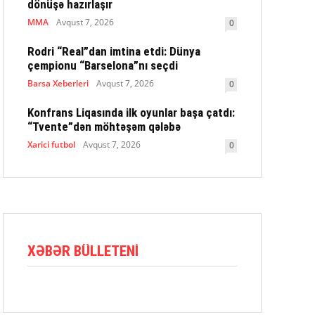
dönüşə hazırlaşır
MMA
Avqust 7, 2026
0
Rodri “Real”dan imtina etdi: Dünya
çempionu “Barselona”nı seçdi
Barsa Xeberleri
Avqust 7, 2026
0
Konfrans Liqasında ilk oyunlar başa çatdı:
“Tvente”dən möhtəşəm qələbə
Xarici futbol
Avqust 7, 2026
0
XƏBƏR BÜLLETENI