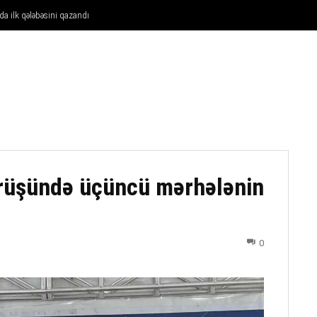
a ilk qələbəsini qazandı
FUTBOL
DÖYÜŞ NÖVLƏRI
ATLETIKA
BASKETBOL
rüşündə üçüncü mərhələnin
0