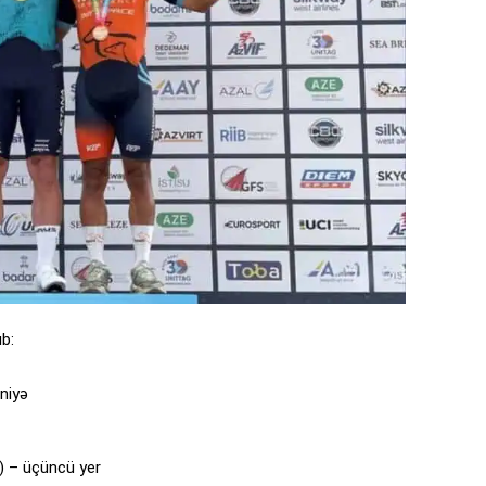
b:
niyə
”) – üçüncü yer