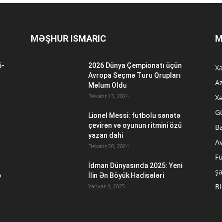
MƏŞHUR ISMARIC
M
6-
2026 Dünya Çempionatı üçün
Xa
n
Avropa Seçmə Turu Qrupları
A
Məlum Oldu
Dekabr 13, 2024
Xə
G
Lionel Messi: futbolu sənətə
çevirən və oyunun ritmini özü
B
yazan dahi
A
Dekabr 20, 2024
Fu
İdman Dünyasında 2025: Yeni
ş
ə
İlin Ən Böyük Hadisələri
B
Yanvar 4, 2025