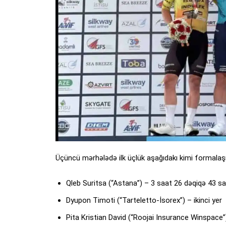
Üçüncü mərhələdə ilk üçlük aşağıdakı kimi formalaşı
Qleb Suritsa (“Astana”) – 3 saat 26 dəqiqə 43 sa
Dyupon Timoti (“Tarteletto-İsorex”) – ikinci yer
Pita Kristian David (“Roojai Insurance Winspace