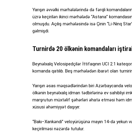
Yarışın əvvəlki mərhələlərində də fərqli komandaları
üzrə keçirilən ikinci mərhələdə “Astana” komandasını
olmuşdu. Açılış mərhələsində isə Çinin “Li-Ninq Sta
gəlmişdi.
Turnirdə 20 ölkənin komandaları iştira
Beynəlxalq Velosipedçilər İttifaqının UCI 2.1 kateqor
komanda qatılıb. Beş mərhələdən ibarət olan turnir
Yarışın əsas məqsədlərindən biri Azərbaycanda vel
ölkənin beynəlxalq idman tədbirlərinə ev sahibliyi imka
marşrutun müxtəlif şəhərləri əhatə etməsi həm idma
xüsusi əhəmiyyət daşıyır.
“Bakı–Xankəndi” veloyürüşünə mayın 14-də yekun vu
keçirilməsi nəzərdə tutulur.