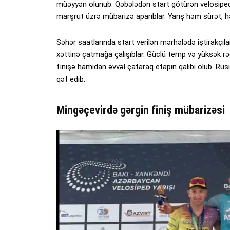
müəyyən olunub. Qəbələdən start götürən velosiped
marşrut üzrə mübarizə aparıblar. Yarış həm sürət, h
Səhər saatlarında start verilən mərhələdə iştirakçıl
xəttinə çatmağa çalışıblar. Güclü temp və yüksək 
finişə hamıdan əvvəl çataraq etapın qalibi olub. Ru
qət edib.
Mingəçevirdə gərgin finiş mübarizəsi