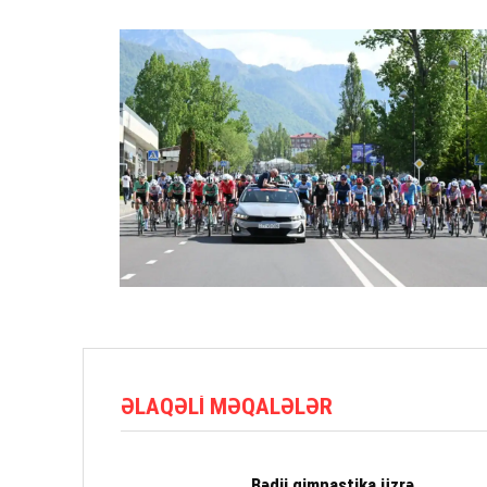
ƏLAQƏLI MƏQALƏLƏR
Bədii gimnastika üzrə