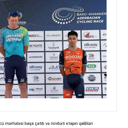
ü mərhələsi başa çatıb və növbəti etapın qalibləri