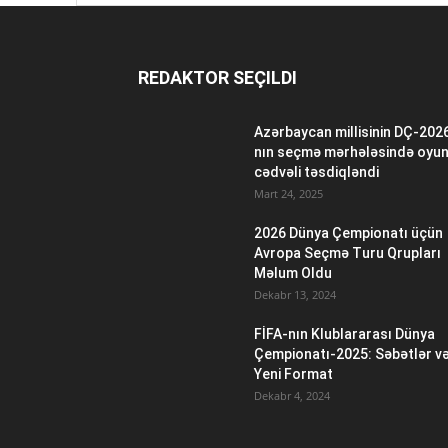
REDAKTOR SEÇILDI
Azərbaycan millisinin DÇ-202
nın seçmə mərhələsində oyu
cədvəli təsdiqləndi
Mart 24, 2025
2026 Dünya Çempionatı üçün
Avropa Seçmə Turu Qrupları
Məlum Oldu
Dekabr 13, 2024
FİFA-nın Klublararası Dünya
Çempionatı-2025: Səbətlər v
Yeni Format
Dekabr 4, 2024