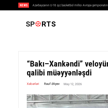
NEWS
Azərbaycanın U-18 qız basketbol millisi Avropa çempionatınd
ANA SƏHIFƏ
SP
RTS
“Bakı–Xankəndi” veloyü
qalibi müəyyənləşdi
Rauf Əliyev
Xəbərləri
May 12, 2026