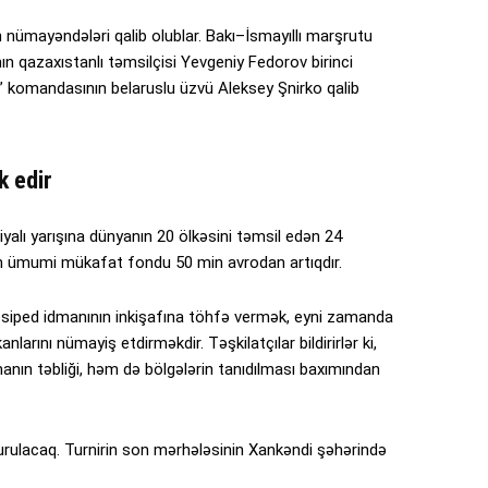
n nümayəndələri qalib olublar. Bakı–İsmayıllı marşrutu
n qazaxıstanlı təmsilçisi Yevgeniy Fedorov birinci
r” komandasının belaruslu üzvü Aleksey Şnirko qalib
k edir
iyalı yarışına dünyanın 20 ölkəsini təmsil edən 24
in ümumi mükafat fondu 50 min avrodan artıqdır.
osiped idmanının inkişafına töhfə vermək, eyni zamanda
nlarını nümayiş etdirməkdir. Təşkilatçılar bildirirlər ki,
nın təbliği, həm də bölgələrin tanıdılması baxımından
rulacaq. Turnirin son mərhələsinin Xankəndi şəhərində