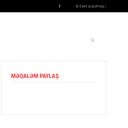
Daxil qoşulmaq /
TENNIS
DIGƏR
OYUNÇULAR
BLOQ
MORE
MƏQALƏNI PAYLAŞ