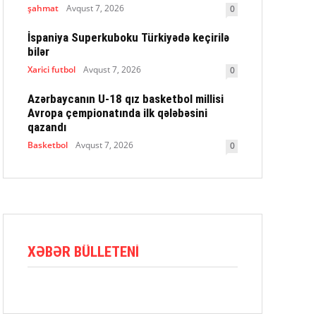
şahmat
Avqust 7, 2026
0
İspaniya Superkuboku Türkiyədə keçirilə
bilər
Xarici futbol
Avqust 7, 2026
0
Azərbaycanın U-18 qız basketbol millisi
Avropa çempionatında ilk qələbəsini
qazandı
Basketbol
Avqust 7, 2026
0
XƏBƏR BÜLLETENI