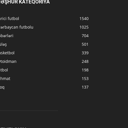
ƏŞHUR KATEQORIYA
rici futbol
1540
zərbaycan futbolu
1025
bərləri
704
üləş
501
asketbol
339
vtoidman
248
tbol
198
ahmat
153
loq
137