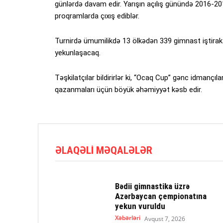
günlərdə davam edir. Yarışın açılış günündə 2016-201
proqramlarda çıxış ediblər.
Turnirdə ümumilikdə 13 ölkədən 339 gimnast iştirak 
yekunlaşacaq.
Təşkilatçılar bildirirlər ki, “Ocaq Cup” gənc idmanç
qazanmaları üçün böyük əhəmiyyət kəsb edir.
ƏLAQƏLI MƏQALƏLƏR
Bədii gimnastika üzrə
Azərbaycan çempionatına
yekun vuruldu
Xəbərləri
Avqust 7, 2026