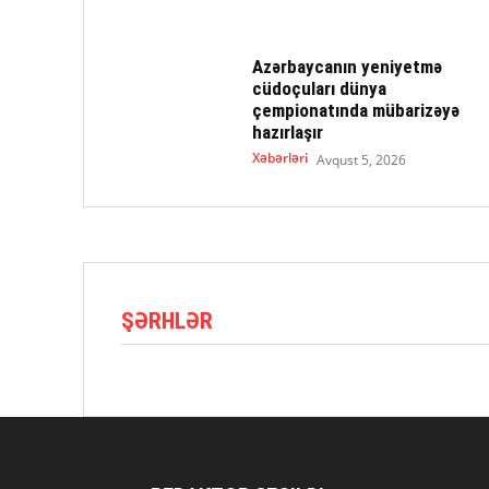
Azərbaycanın yeniyetmə
cüdoçuları dünya
çempionatında mübarizəyə
hazırlaşır
Xəbərləri
Avqust 5, 2026
ŞƏRHLƏR