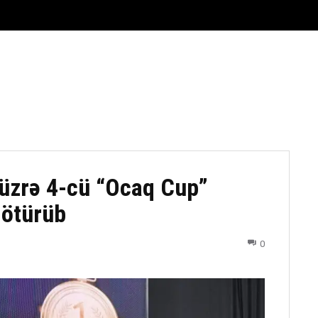
FUTBOL
DÖYÜŞ NÖVLƏRI
ATLETIKA
BASKETBOL
 üzrə 4-cü “Ocaq Cup”
götürüb
0