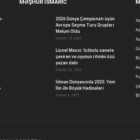
MƏŞHUR ISMARIC
M
6-
2026 Dünya Çempionatı üçün
Xa
n
Avropa Seçmə Turu Qrupları
A
Məlum Oldu
Dekabr 13, 2024
Xə
G
Lionel Messi: futbolu sənətə
çevirən və oyunun ritmini özü
B
yazan dahi
A
Dekabr 20, 2024
Fu
İdman Dünyasında 2025: Yeni
ş
ə
İlin Ən Böyük Hadisələri
B
Yanvar 4, 2025