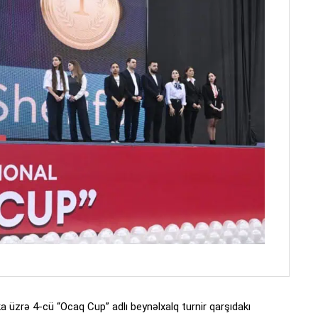
ka üzrə 4-cü “Ocaq Cup” adlı beynəlxalq turnir qarşıdakı