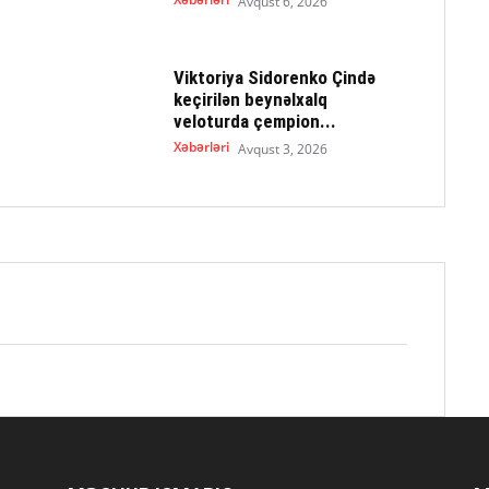
Avqust 6, 2026
Viktoriya Sidorenko Çində
keçirilən beynəlxalq
veloturda çempion...
Xəbərləri
Avqust 3, 2026