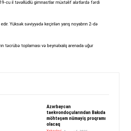
9-cu il təvəllüdlü gimnastlar müxtəlif alətlərdə fərdi
edir. Yüksək səviyyədə keçirilən yarış noyabrın 2-də
ıların təcrübə toplaması və beynəlxalq arenada uğur
Azərbaycan
taekvondoçularından Bakıda
möhtəşəm nümayiş proqramı
olacaq
Xəbərləri