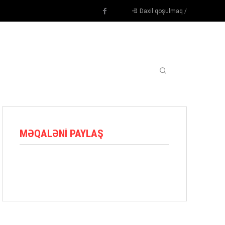
Daxil qoşulmaq /
TENNIS
DIGƏR
OYUNÇULAR
BLOQ
MORE
MƏQALƏNI PAYLAŞ