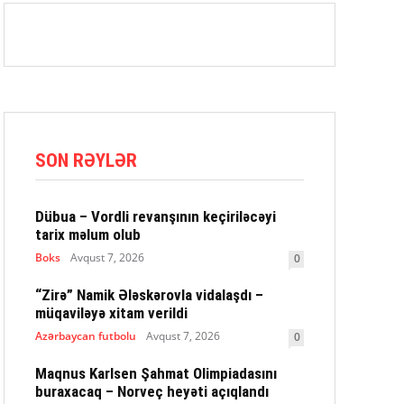
SON RƏYLƏR
Dübua – Vordli revanşının keçiriləcəyi
tarix məlum olub
Boks
Avqust 7, 2026
0
“Zirə” Namik Ələskərovla vidalaşdı –
müqaviləyə xitam verildi
Azərbaycan futbolu
Avqust 7, 2026
0
Maqnus Karlsen Şahmat Olimpiadasını
buraxacaq – Norveç heyəti açıqlandı