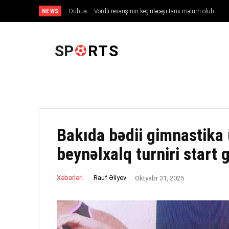
NEWS
Dübua – Vordli revanşının keçiriləcəyi tarix məlum olub
ANA SƏHIFƏ
SP
RTS
Bakıda bədii gimnastika
beynəlxalq turniri start 
Rauf Əliyev
Xəbərləri
Oktyabr 31, 2025