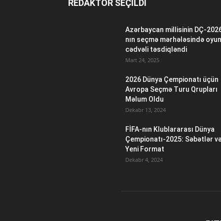
REDAKTOR SEÇILDI
Azərbaycan millisinin DÇ-202
nın seçmə mərhələsində oyu
cədvəli təsdiqləndi
Mart 24, 2025
2026 Dünya Çempionatı üçün
Avropa Seçmə Turu Qrupları
Məlum Oldu
Dekabr 13, 2024
FİFA-nın Klublararası Dünya
Çempionatı-2025: Səbətlər v
Yeni Format
Dekabr 4, 2024