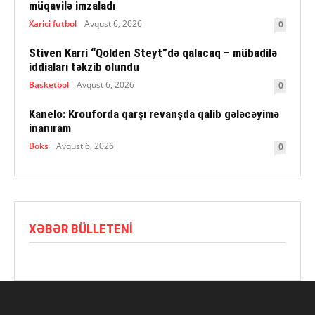
müqavilə imzaladı
Xarici futbol
Avqust 6, 2026
0
Stiven Karri “Qolden Steyt”də qalacaq – mübadilə
iddiaları təkzib olundu
Basketbol
Avqust 6, 2026
0
Kanelo: Krouforda qarşı revanşda qalib gələcəyimə
inanıram
Boks
Avqust 6, 2026
0
XƏBƏR BÜLLETENI