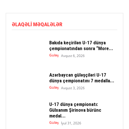
ƏLAQƏLI MƏQALƏLƏR
Bakıda keçirilən U-17 dünya
çempionatından sonra “More...
Güləş
Avqust 6, 2026
Azərbaycan güləşçiləri U-17
dünya çempionatını 7 medalla...
Güləş
Avqust 3, 2026
U-17 dünya çempionatı:
Gülxanım Şirinova bürünc
medal...
Güləş
İyul 31, 2026