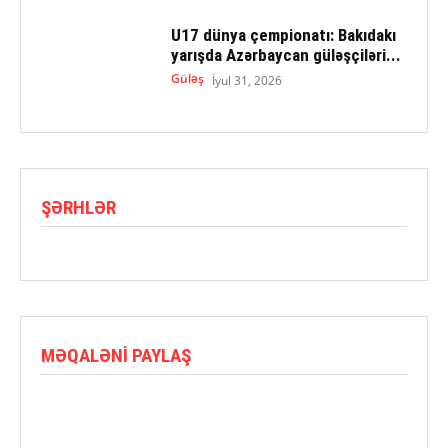
U17 dünya çempionatı: Bakıdakı
yarışda Azərbaycan güləşçiləri...
Güləş
İyul 31, 2026
ŞƏRHLƏR
MƏQALƏNI PAYLAŞ