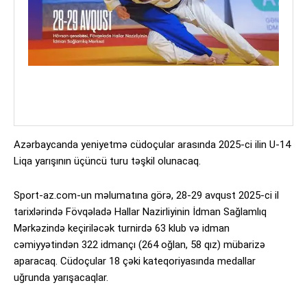
Azərbaycanda yeniyetmə cüdoçular arasında 2025-ci ilin U-14
Liqa yarışının üçüncü turu təşkil olunacaq.
Sport-az.com-un məlumatına görə, 28-29 avqust 2025-ci il
tarixlərində Fövqəladə Hallar Nazirliyinin İdman Sağlamlıq
Mərkəzində keçiriləcək turnirdə 63 klub və idman
cəmiyyətindən 322 idmançı (264 oğlan, 58 qız) mübarizə
aparacaq. Cüdoçular 18 çəki kateqoriyasında medallar
uğrunda yarışacaqlar.