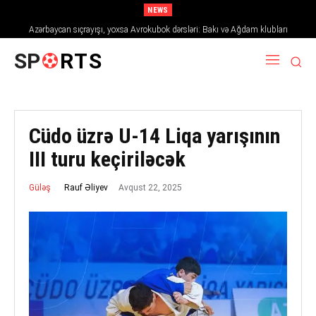
NEWS
Azərbaycan sıçrayışı, yoxsa Avrokubok dərsləri: Bakı və Ağdam klubları
2026/27 mövsümündə Avropanı necə fəth edir
SP
RTS
Cüdo üzrə U-14 Liqa yarışının
III turu keçiriləcək
Avqust 22, 2025
Rauf Əliyev
Güləş