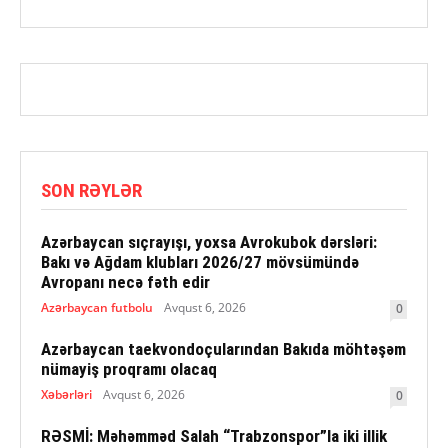
SON RƏYLƏR
Azərbaycan sıçrayışı, yoxsa Avrokubok dərsləri:
Bakı və Ağdam klubları 2026/27 mövsümündə
Avropanı necə fəth edir
Azərbaycan futbolu
Avqust 6, 2026
0
Azərbaycan taekvondoçularından Bakıda möhtəşəm
nümayiş proqramı olacaq
Xəbərləri
Avqust 6, 2026
0
RƏSMİ: Məhəmməd Salah “Trabzonspor”la iki illik