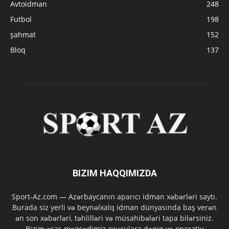
Avtoidman
248
Futbol
198
şahmat
152
Bloq
137
BIZIM HAQQIMIZDA
Sport-Az.com — Azərbaycanın aparıcı idman xəbərləri saytı.
Burada siz yerli və beynəlxalq idman dünyasında baş verən
ən son xəbərləri, təhlilləri və müsahibələri tapa bilərsiniz.
Bizim əsas məqsədimiz oxuculara dəqiq və operativ