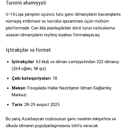
Turnirin əhəmiyyəti
U-14 Liqa yarışının üçüncü turu gənc idmançıların bacarıqlarını
nümayiş etdirməsi və təcrübə qazanması üçün mühüm
platformadır. Cari ildə planlaşdırılan dörd turun nəticələrinə
əsasən idmançıların reytinq siyahısı formalaşacaq.
İştirakçılar və format
İştirakçılar
: 63 klub və idman cəmiyyətindən 322 idmançı
(264 oğlan, 58 qız).
Çəki kateqoriyaları
: 18.
Məkan
: Fövqəladə Hallar Nazirliyinin İdman Sağlamlıq
Mərkəzi.
Tarix
: 28-29 avqust 2025.
Bu yarış Azərbaycan cüdosunun gənc nəslinin inkişafına və
ölkədə idmanın populyarlaşmasına töhfə verəcək.