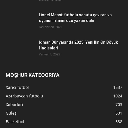
Lionel Messi: futbolu sənətə çevirən və
oyunun ritmini özü yazan dahi
Dekabr 20, 2024
İdman Dünyasında 2025: Yeni İlin Ən Böyük
Hadisələri
Yanvar 4, 2025
MƏŞHUR KATEQORIYA
Xarici futbol
1537
Azərbaycan futbolu
1024
Xəbərləri
703
Güləş
501
Basketbol
338