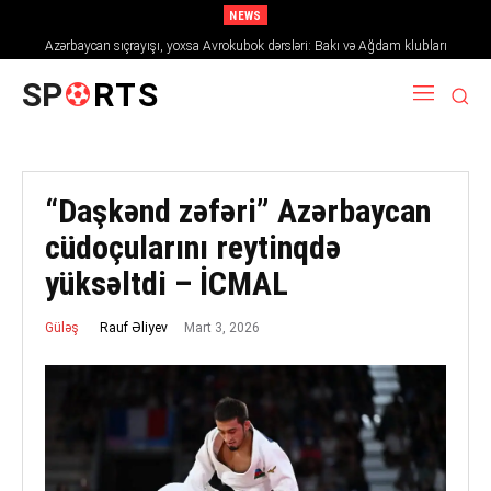
NEWS
Azərbaycan sıçrayışı, yoxsa Avrokubok dərsləri: Bakı və Ağdam klubları
2026/27 mövsümündə Avropanı necə fəth edir
SP
RTS
“Daşkənd zəfəri” Azərbaycan
cüdoçularını reytinqdə
yüksəltdi – İCMAL
Mart 3, 2026
Rauf Əliyev
Güləş