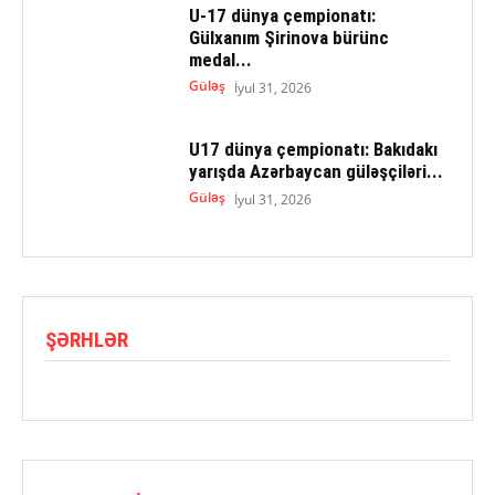
U-17 dünya çempionatı:
Gülxanım Şirinova bürünc
medal...
Güləş
İyul 31, 2026
U17 dünya çempionatı: Bakıdakı
yarışda Azərbaycan güləşçiləri...
Güləş
İyul 31, 2026
ŞƏRHLƏR