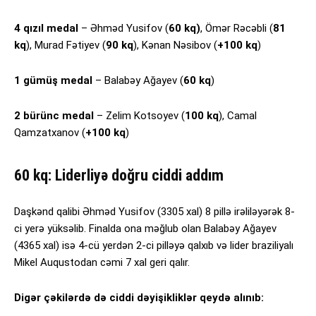
4 qızıl medal
– Əhməd Yusifov (
60 kq)
, Ömər Rəcəbli (
81
kq
), Murad Fətiyev (
90 kq
), Kənan Nəsibov (
+100 kq
)
1 gümüş medal
– Balabəy Ağayev (
60 kq
)
2 bürünc medal
– Zelim Kotsoyev (
100 kq
), Camal
Qamzatxanov (
+100 kq
)
60 kq: Liderliyə doğru ciddi addım
Daşkənd qalibi Əhməd Yusifov (3305 xal) 8 pillə irəliləyərək 8-
ci yerə yüksəlib. Finalda ona məğlub olan Balabəy Ağayev
(4365 xal) isə 4-cü yerdən 2-ci pilləyə qalxıb və lider braziliyalı
Mikel Auqustodan cəmi 7 xal geri qalır.
Digər çəkilərdə də ciddi dəyişikliklər qeydə alınıb: