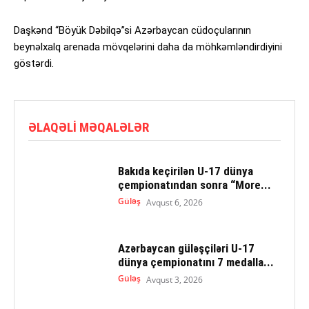
Daşkənd “Böyük Dəbilqə”si Azərbaycan cüdoçularının
beynəlxalq arenada mövqelərini daha da möhkəmləndirdiyini
göstərdi.
ƏLAQƏLI MƏQALƏLƏR
Bakıda keçirilən U-17 dünya
çempionatından sonra “More...
Güləş
Avqust 6, 2026
Azərbaycan güləşçiləri U-17
dünya çempionatını 7 medalla...
Güləş
Avqust 3, 2026