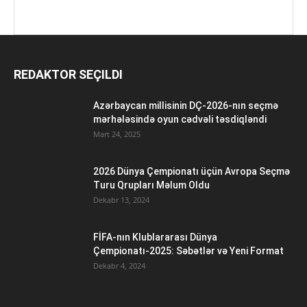
REDAKTOR SEÇILDI
Azərbaycan millisinin DÇ-2026-nın seçmə
mərhələsində oyun cədvəli təsdiqləndi
Mart 24, 2025
2026 Dünya Çempionatı üçün Avropa Seçmə
Turu Qrupları Məlum Oldu
Dekabr 13, 2024
FİFA-nın Klublararası Dünya
Çempionatı-2025: Səbətlər və Yeni Format
Dekabr 4, 2024