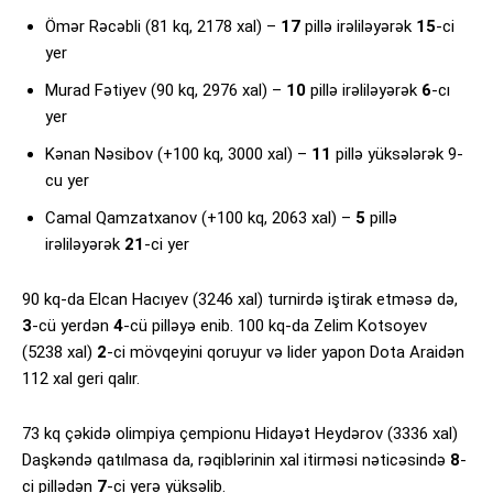
Ömər Rəcəbli (81 kq, 2178 xal) –
17
pillə irəliləyərək
15
-ci
yer
Murad Fətiyev (90 kq, 2976 xal) –
10
pillə irəliləyərək
6
-cı
yer
Kənan Nəsibov (+100 kq, 3000 xal) –
11
pillə yüksələrək 9-
cu yer
Camal Qamzatxanov (+100 kq, 2063 xal) –
5
pillə
irəliləyərək
21
-ci yer
90 kq-da Elcan Hacıyev (3246 xal) turnirdə iştirak etməsə də,
3
-cü yerdən
4
-cü pilləyə enib. 100 kq-da Zelim Kotsoyev
(5238 xal)
2
-ci mövqeyini qoruyur və lider yapon Dota Araidən
112 xal geri qalır.
73 kq çəkidə olimpiya çempionu Hidayət Heydərov (3336 xal)
Daşkəndə qatılmasa da, rəqiblərinin xal itirməsi nəticəsində
8
-
ci pillədən
7
-ci yerə yüksəlib.