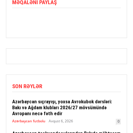
MƏQALƏNI PAYLAŞ
SON RƏYLƏR
Azərbaycan sıçrayışı, yoxsa Avrokubok dərsləri:
Bakı və Ağdam klubları 2026/27 mövsümündə
Avropanı necə fəth edir
Azərbaycan futbolu
Avqust 6, 2026
0