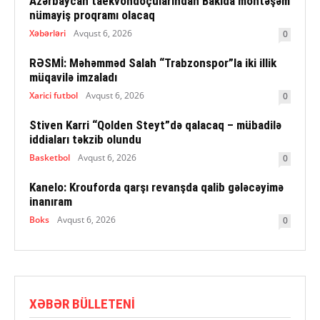
Azərbaycan taekvondoçularından Bakıda möhtəşəm
nümayiş proqramı olacaq
Xəbərləri
Avqust 6, 2026
0
RƏSMİ: Məhəmməd Salah “Trabzonspor”la iki illik
müqavilə imzaladı
Xarici futbol
Avqust 6, 2026
0
Stiven Karri “Qolden Steyt”də qalacaq – mübadilə
iddiaları təkzib olundu
Basketbol
Avqust 6, 2026
0
Kanelo: Krouforda qarşı revanşda qalib gələcəyimə
inanıram
Boks
Avqust 6, 2026
0
XƏBƏR BÜLLETENI