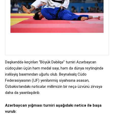
Daşkənddə keçirilən “Böyük Dəbilqə” turniri Azərbaycan
cüdoçuları üçün həm medal sayı, həm də dünya reytinqində
irəliləyiş baxımından uğurlu olub. Beynəlxalq Cüdo
Federasiyasının (IJF) yenilənmiş siyahısına əsasən,
Özbəkistandakı nəticələr millimizin bir neçə üzvünü zirvəyə
daha da yaxınlaşdırıb.
Azərbaycan yığması turniri aşağıdakı nəticə ilə başa
vurub: