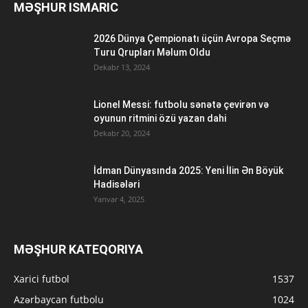
MƏŞHUR ISMARIC
2026 Dünya Çempionatı üçün Avropa Seçmə
Turu Qrupları Məlum Oldu
Dekabr 13, 2024
Lionel Messi: futbolu sənətə çevirən və
oyunun ritmini özü yazan dahi
Dekabr 20, 2024
İdman Dünyasında 2025: Yeni İlin Ən Böyük
Hadisələri
Yanvar 4, 2025
MƏŞHUR KATEQORIYA
Xarici futbol
1537
Azərbaycan futbolu
1024