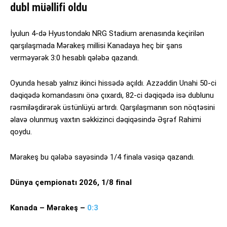
dubl müəllifi oldu
İyulun 4-də Hyustondakı NRG Stadium arenasında keçirilən
qarşılaşmada Mərakeş millisi Kanadaya heç bir şans
verməyərək 3:0 hesablı qələbə qazandı.
Oyunda hesab yalnız ikinci hissədə açıldı. Azzəddin Unahi 50-ci
dəqiqədə komandasını önə çıxardı, 82-ci dəqiqədə isə dublunu
rəsmiləşdirərək üstünlüyü artırdı. Qarşılaşmanın son nöqtəsini
əlavə olunmuş vaxtın səkkizinci dəqiqəsində Əşrəf Rahimi
qoydu.
Mərakeş bu qələbə sayəsində 1/4 finala vəsiqə qazandı.
Dünya çempionatı 2026, 1/8 final
Kanada – Mərakeş –
0:3