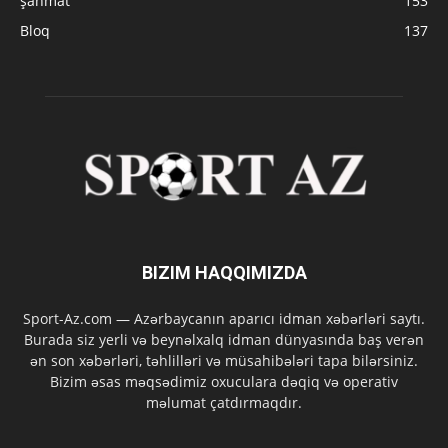
şahmat
153
Bloq
137
BIZIM HAQQIMIZDA
Sport-Az.com — Azərbaycanın aparıcı idman xəbərləri saytı.
Burada siz yerli və beynəlxalq idman dünyasında baş verən
ən son xəbərləri, təhlilləri və müsahibələri tapa bilərsiniz.
Bizim əsas məqsədimiz oxuculara dəqiq və operativ
məlumat çatdırmaqdır.