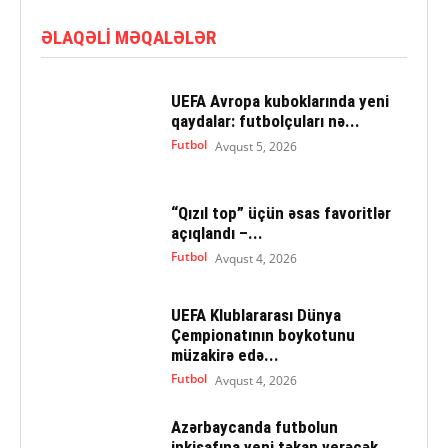
ƏLAQƏLI MƏQALƏLƏR
UEFA Avropa kuboklarında yeni
qaydalar: futbolçuları nə...
Futbol
Avqust 5, 2026
“Qızıl top” üçün əsas favoritlər
açıqlandı –...
Futbol
Avqust 4, 2026
UEFA Klublararası Dünya
Çempionatının boykotunu
müzakirə edə...
Futbol
Avqust 4, 2026
Azərbaycanda futbolun
inkişafına yeni təkan verəcək