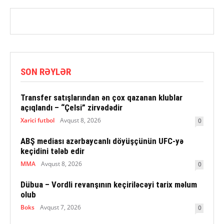
SON RƏYLƏR
Transfer satışlarından ən çox qazanan klublar
açıqlandı – “Çelsi” zirvədədir
Xarici futbol
Avqust 8, 2026
0
ABŞ mediası azərbaycanlı döyüşçünün UFC-yə
keçidini tələb edir
MMA
Avqust 8, 2026
0
Dübua – Vordli revanşının keçiriləcəyi tarix məlum
olub
Boks
Avqust 7, 2026
0