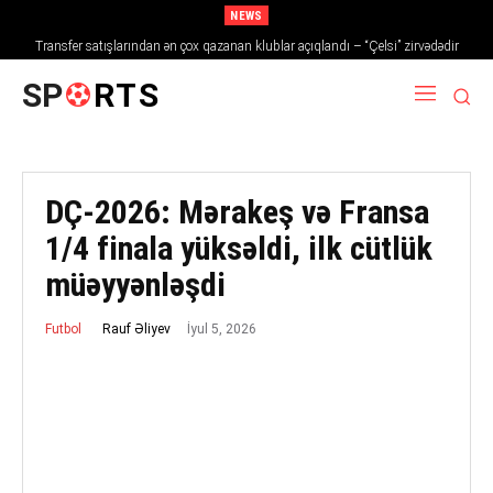
NEWS
Transfer satışlarından ən çox qazanan klublar açıqlandı – “Çelsi” zirvədədir
SP
RTS
DÇ-2026: Mərakeş və Fransa
1/4 finala yüksəldi, ilk cütlük
müəyyənləşdi
İyul 5, 2026
Rauf Əliyev
Futbol