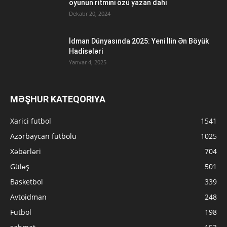
oyunun ritmini özü yazan dahi
Dekabr 20, 2024
İdman Dünyasında 2025: Yeni İlin Ən Böyük
Hadisələri
Yanvar 4, 2025
MƏŞHUR KATEQORIYA
Xarici futbol
1541
Azərbaycan futbolu
1025
Xəbərləri
704
Güləş
501
Basketbol
339
Avtoidman
248
Futbol
198