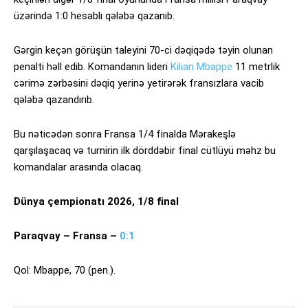
üzərində 1:0 hesablı qələbə qazanıb.
Gərgin keçən görüşün taleyini 70-ci dəqiqədə təyin olunan
penalti həll edib. Komandanın lideri
Kilian Mbappe
11 metrlik
cərimə zərbəsini dəqiq yerinə yetirərək fransızlara vacib
qələbə qazandırıb.
Bu nəticədən sonra Fransa 1/4 finalda Mərakeşlə
qarşılaşacaq və turnirin ilk dörddəbir final cütlüyü məhz bu
komandalar arasında olacaq.
Dünya çempionatı 2026, 1/8 final
Paraqvay – Fransa –
0:1
Qol: Mbappe, 70 (pen.).