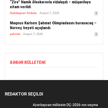
“Zirə” Namik Ələskərovla vidalaşdı – müqaviləyə
xitam verildi
Azərbaycan futbolu
Avqust 7, 2026
0
Maqnus Karlsen Şahmat Olimpiadasını buraxacaq –
Norveç heyəti açıqlandı
şahmat
Avqust 7, 2026
0
XƏBƏR BÜLLETENI
REDAKTOR SEÇILDI
Azərbaycan millisinin DÇ-2026-nın seçmə