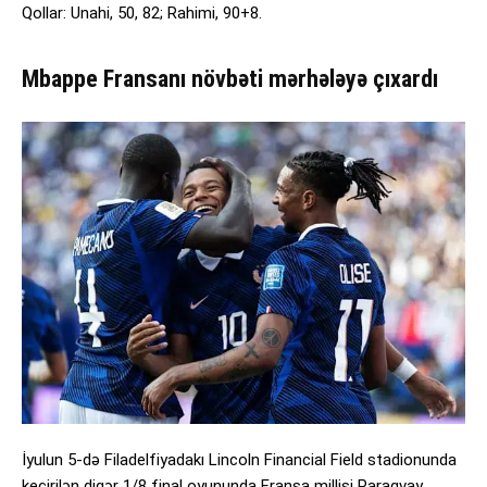
Qollar: Unahi, 50, 82; Rahimi, 90+8.
Mbappe Fransanı növbəti mərhələyə çıxardı
İyulun 5-də Filadelfiyadakı Lincoln Financial Field stadionunda
keçirilən digər 1/8 final oyununda Fransa millisi Paraqvay