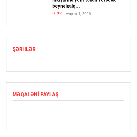
beynəlxalq...
Futbol
Avqust 1, 2026
ŞƏRHLƏR
MƏQALƏNI PAYLAŞ