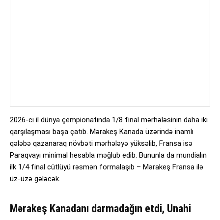
2026-cı il dünya çempionatında 1/8 final mərhələsinin daha iki
qarşılaşması başa çatıb. Mərakeş Kanada üzərində inamlı
qələbə qazanaraq növbəti mərhələyə yüksəlib, Fransa isə
Paraqvayı minimal hesabla məğlub edib. Bununla da mundialın
ilk 1/4 final cütlüyü rəsmən formalaşıb – Mərakeş Fransa ilə
üz-üzə gələcək.
Mərakeş Kanadanı darmadağın etdi, Unahi