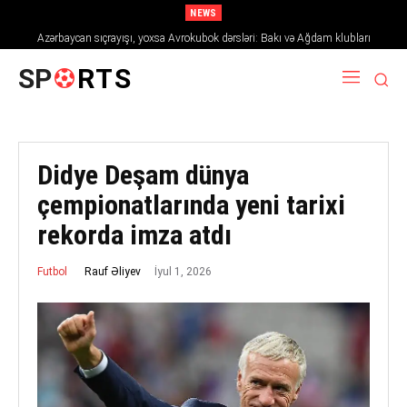
NEWS
Azərbaycan sıçrayışı, yoxsa Avrokubok dərsləri: Bakı və Ağdam klubları
2026/27 mövsümündə Avropanı necə fəth edir
SP
RTS
Didye Deşam dünya
çempionatlarında yeni tarixi
rekorda imza atdı
İyul 1, 2026
Rauf Əliyev
Futbol