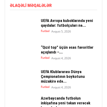
ƏLAQƏLI MƏQALƏLƏR
UEFA Avropa kuboklarında yeni
qaydalar: futbolçuları nə...
Futbol
Avqust 5, 2026
“Qızıl top” üçün əsas favoritlər
açıqlandı –...
Futbol
Avqust 4, 2026
UEFA Klublararası Dünya
Çempionatının boykotunu
müzakirə edə...
Futbol
Avqust 4, 2026
Azərbaycanda futbolun
inkişafına yeni təkan verəcək