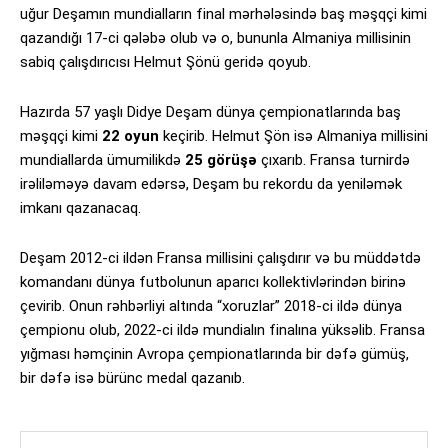
uğur Deşamın mundialların final mərhələsində baş məşqçi kimi
qazandığı 17-ci qələbə olub və o, bununla Almaniya millisinin
sabiq çalışdırıcısı Helmut Şönü geridə qoyub.
Hazırda 57 yaşlı Didye Deşam dünya çempionatlarında baş
məşqçi kimi
22 oyun
keçirib. Helmut Şön isə Almaniya millisini
mundiallarda ümumilikdə
25 görüşə
çıxarıb. Fransa turnirdə
irəliləməyə davam edərsə, Deşam bu rekordu da yeniləmək
imkanı qazanacaq.
Deşam 2012-ci ildən Fransa millisini çalışdırır və bu müddətdə
komandanı dünya futbolunun aparıcı kollektivlərindən birinə
çevirib. Onun rəhbərliyi altında “xoruzlar” 2018-ci ildə dünya
çempionu olub, 2022-ci ildə mundialın finalına yüksəlib. Fransa
yığması həmçinin Avropa çempionatlarında bir dəfə gümüş,
bir dəfə isə bürünc medal qazanıb.