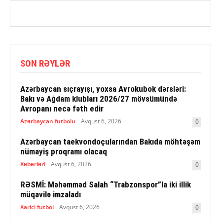
SON RƏYLƏR
Azərbaycan sıçrayışı, yoxsa Avrokubok dərsləri:
Bakı və Ağdam klubları 2026/27 mövsümündə
Avropanı necə fəth edir
Azərbaycan futbolu
Avqust 6, 2026
0
Azərbaycan taekvondoçularından Bakıda möhtəşəm
nümayiş proqramı olacaq
Xəbərləri
Avqust 6, 2026
0
RƏSMİ: Məhəmməd Salah “Trabzonspor”la iki illik
müqavilə imzaladı
Xarici futbol
Avqust 6, 2026
0