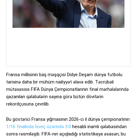
Fransa millisinin baş məşqçisi Didye Deşam dünya futbolu
tarixinə daha bir mühüm nailiyyət əlavə edib. Təcrübəli
mütəxəssis FIFA Dünya Çempionatlarının final mərhələlərində
qazanılan qələbələrin sayına görə bütün dövrlərin
rekordçusuna çevrilib.
Bu göstərici Fransa yığmasının 2026-cı il dünya çempionatının
1/16 finalında İsveç üzərində 3:0
hesablı inamlı qələbəsindən
sonra rəsmiləşib. FIFA-nın açıqladığı statistikaya əsasən, bu