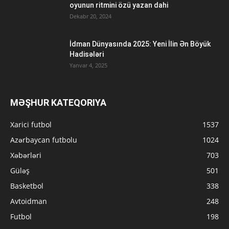
oyunun ritmini özü yazan dahi
Dekabr 20, 2024
İdman Dünyasında 2025: Yeni İlin Ən Böyük
Hadisələri
Yanvar 4, 2025
MƏŞHUR KATEQORIYA
Xarici futbol
1537
Azərbaycan futbolu
1024
Xəbərləri
703
Güləş
501
Basketbol
338
Avtoidman
248
Futbol
198