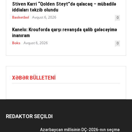
Stiven Karri “Qolden Steyt”də qalacaq – mübadilə
iddiaları təkzib olundu
Basketbol
Avqust 6, 2026
0
Kanelo: Krouforda qarşı revanşda qalib gələcəyimə
inanıram
Boks
Avqust 6, 2026
0
XƏBƏR BÜLLETENI
REDAKTOR SEÇILDI
Azərbaycan millisinin DÇ-2026-nın seçmə