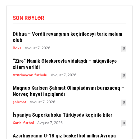
SON RƏYLƏR
Dübua – Vordli revanşının keçiriləcəyi tarix məlum
olub
Boks
Avqust 7, 2026
0
“Zirə” Namik Ələskərovla vidalaşdı – müqaviləyə
xitam verildi
Azərbaycan futbolu
Avqust 7, 2026
0
Maqnus Karlsen Şahmat Olimpiadasını buraxacaq –
Norveç heyəti açıqlandı
şahmat
Avqust 7, 2026
0
İspaniya Superkuboku Türkiyədə keçirilə bilər
Xarici futbol
Avqust 7, 2026
0
Azərbaycanın U-18 qız basketbol millisi Avropa