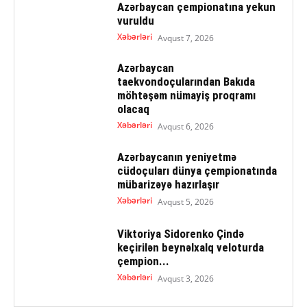
Azərbaycan çempionatına yekun
vuruldu
Xəbərləri
Avqust 7, 2026
Azərbaycan
taekvondoçularından Bakıda
möhtəşəm nümayiş proqramı
olacaq
Xəbərləri
Avqust 6, 2026
Azərbaycanın yeniyetmə
cüdoçuları dünya çempionatında
mübarizəyə hazırlaşır
Xəbərləri
Avqust 5, 2026
Viktoriya Sidorenko Çində
keçirilən beynəlxalq veloturda
çempion...
Xəbərləri
Avqust 3, 2026