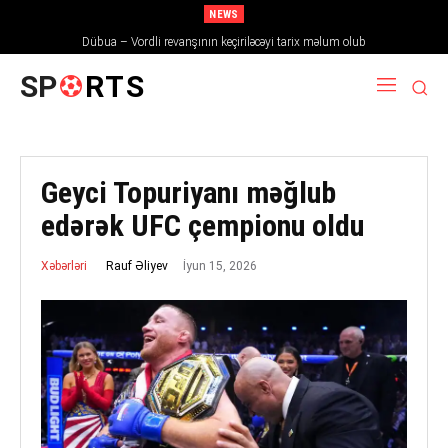
NEWS
Dübua – Vordli revanşının keçiriləcəyi tarix məlum olub
SP
RTS
Geyci Topuriyanı məğlub
edərək UFC çempionu oldu
İyun 15, 2026
Rauf Əliyev
Xəbərləri