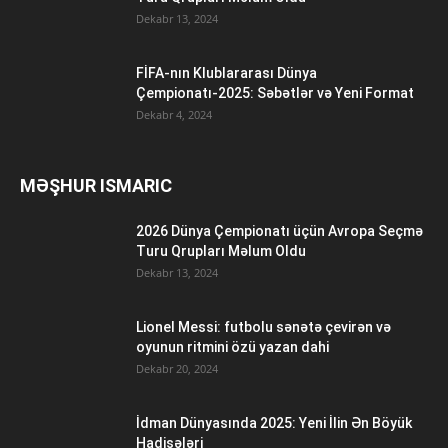
Dekabr 13, 2024
FİFA-nın Klublararası Dünya
Çempionatı-2025: Səbətlər və Yeni Format
Dekabr 4, 2024
MƏŞHUR ISMARIC
2026 Dünya Çempionatı üçün Avropa Seçmə
Turu Qrupları Məlum Oldu
Dekabr 13, 2024
Lionel Messi: futbolu sənətə çevirən və
oyunun ritmini özü yazan dahi
Dekabr 20, 2024
İdman Dünyasında 2025: Yeni İlin Ən Böyük
Hadisələri