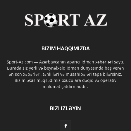
BIZIM HAQQIMIZDA
Sport-Az.com — Azərbaycanın aparıcı idman xəbərləri saytı.
Burada siz yerli və beynəlxalq idman dünyasında baş verən
ən son xəbərləri, təhlilləri və müsahibələri tapa bilərsiniz.
Bizim əsas məqsədimiz oxuculara dəqiq və operativ
məlumat çatdırmaqdır.
BIZI IZLƏYIN