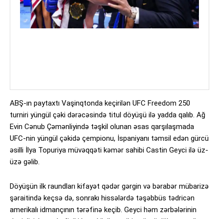
ABŞ-ın paytaxtı Vaşinqtonda keçirilən UFC Freedom 250
turniri yüngül çəki dərəcəsində titul döyüşü ilə yadda qalıb. Ağ
Evin Cənub Çəmənliyində təşkil olunan əsas qarşılaşmada
UFC-nin yüngül çəkidə çempionu, İspaniyanı təmsil edən gürcü
əsilli İlya Topuriya müvəqqəti kəmər sahibi Castin Geyci ilə üz-
üzə gəlib.
Döyüşün ilk raundları kifayət qədər gərgin və bərabər mübarizə
şəraitində keçsə də, sonrakı hissələrdə təşəbbüs tədricən
amerikalı idmançının tərəfinə keçib. Geyci həm zərbələrinin