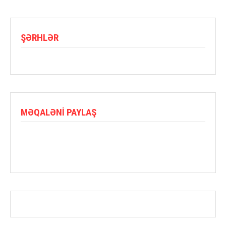
ŞƏRHLƏR
MƏQALƏNI PAYLAŞ