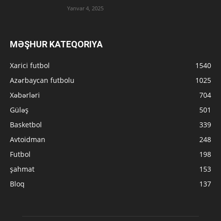
Yanvar 4, 2025
MƏŞHUR KATEQORIYA
Xarici futbol
1540
Azərbaycan futbolu
1025
Xəbərləri
704
Güləş
501
Basketbol
339
Avtoidman
248
Futbol
198
şahmat
153
Bloq
137