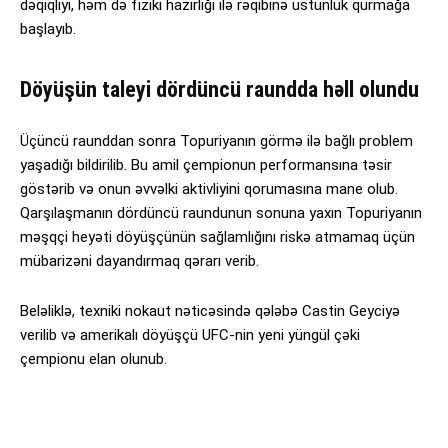
dəqiqliyi, həm də fiziki hazırlığı ilə rəqibinə üstünlük qurmağa
başlayıb.
Döyüşün taleyi dördüncü raundda həll olundu
Üçüncü raunddan sonra Topuriyanın görmə ilə bağlı problem
yaşadığı bildirilib. Bu amil çempionun performansına təsir
göstərib və onun əvvəlki aktivliyini qorumasına mane olub.
Qarşılaşmanın dördüncü raundunun sonuna yaxın Topuriyanın
məşqçi heyəti döyüşçünün sağlamlığını riskə atmamaq üçün
mübarizəni dayandırmaq qərarı verib.
Beləliklə, texniki nokaut nəticəsində qələbə Castin Geyciyə
verilib və amerikalı döyüşçü UFC-nin yeni yüngül çəki
çempionu elan olunub.