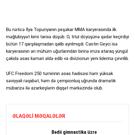
Bu nəticə İlya Topuriyanın peşəkar MMA karyerasında ilk
məğlubiyyət kimi tarixə düşüb. O, titul döyüşünə qədər keçirdiyi
bütün 17 qarşılaşmadan qalib ayrılmışdı. Castin Geyci isə
karyerasının ən mühüm uğurlarından birinə imza ataraq yüngül
çəkidə əsas kəməri əldə edib və divizionun yeni liderinə çevrilib.
UFC Freedom 250 turnirinin əsas hadisəsi həm yüksək
səviyyəli rəqabət, həm də çempionluq uğrunda dramatik
mübarizə ilə azarkeşlərin diqqət mərkəzində olub.
ƏLAQƏLI MƏQALƏLƏR
Bədii gimnastika üzrə