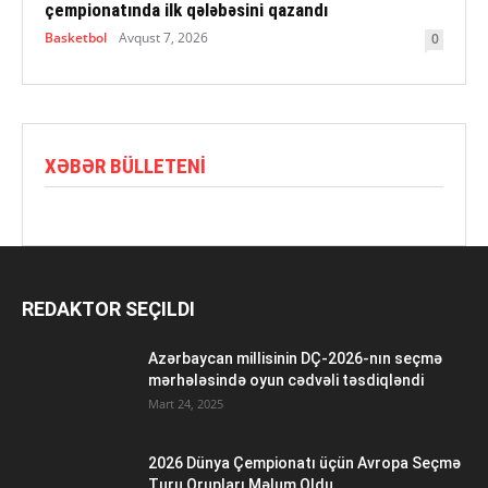
çempionatında ilk qələbəsini qazandı
Basketbol
Avqust 7, 2026
0
XƏBƏR BÜLLETENI
REDAKTOR SEÇILDI
Azərbaycan millisinin DÇ-2026-nın seçmə
mərhələsində oyun cədvəli təsdiqləndi
Mart 24, 2025
2026 Dünya Çempionatı üçün Avropa Seçmə
Turu Qrupları Məlum Oldu