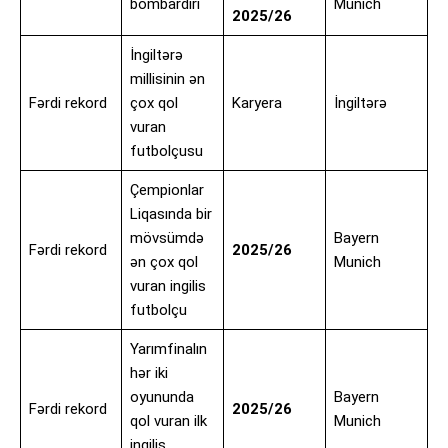
bombardiri
Munich
2025/26
İngiltərə
millisinin ən
Fərdi rekord
çox qol
Karyera
İngiltərə
vuran
futbolçusu
Çempionlar
Liqasında bir
mövsümdə
Bayern
Fərdi rekord
2025/26
ən çox qol
Munich
vuran ingilis
futbolçu
Yarımfinalın
hər iki
oyununda
Bayern
Fərdi rekord
2025/26
qol vuran ilk
Munich
ingilis