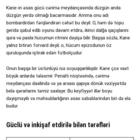
Kane-in əsas gücü cərimə meydançasında düzgün anda
düzgün yerdə olmağı bacarmasıdır. Amma onu adi
bombardirdən fərqləndirən cəhət bu deyil. O, həm də topu
geridə qəbul edib oyunu davam etdirə, ikinci dalğa qaçışlarını
qura və pasla hücumun ritmini dəyişə bilir. Başqa sözlə, Kane
yalnız bitirən forvard deyil; o, hücum epizodunun öz
quruluşunda iştirak edən futbolçudur.
Onun başqa bir üstünlüyü isə soyuqqanlılıqdır. Kane çox vaxt
böyük anlarda tələsmir. Penalti nöqtəsində, cərimə
meydançası daxilində və ya arxası qapıya dönük vəziyyətdə
belə qərarlarını təmiz saxlayır. Bu keyfiyyət illər boyu
dəyişməyib və məhsuldarlığının əsas səbəblərindən biri də elə
budur.
Güclü və inkişaf etdirilə bilən tərəfləri