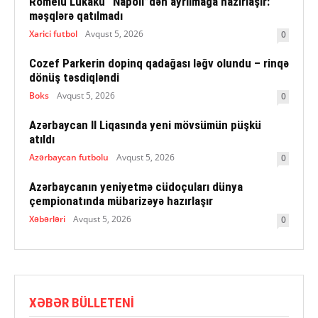
Romelu Lukaku “Napoli”dən ayrılmağa hazırlaşır:
məşqlərə qatılmadı
Xarici futbol
Avqust 5, 2026
0
Cozef Parkerin dopinq qadağası ləğv olundu – rinqə
dönüş təsdiqləndi
Boks
Avqust 5, 2026
0
Azərbaycan II Liqasında yeni mövsümün püşkü
atıldı
Azərbaycan futbolu
Avqust 5, 2026
0
Azərbaycanın yeniyetmə cüdoçuları dünya
çempionatında mübarizəyə hazırlaşır
Xəbərləri
Avqust 5, 2026
0
XƏBƏR BÜLLETENI