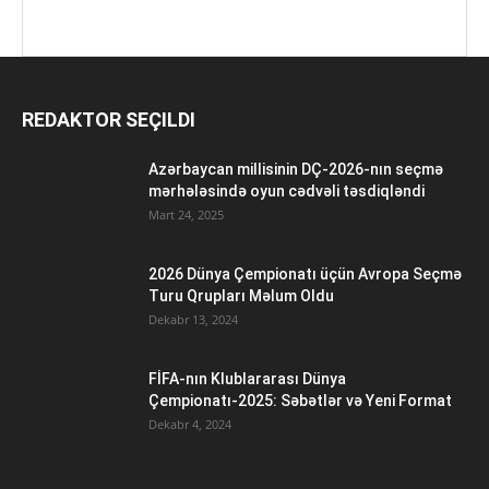
REDAKTOR SEÇILDI
Azərbaycan millisinin DÇ-2026-nın seçmə
mərhələsində oyun cədvəli təsdiqləndi
Mart 24, 2025
2026 Dünya Çempionatı üçün Avropa Seçmə
Turu Qrupları Məlum Oldu
Dekabr 13, 2024
FİFA-nın Klublararası Dünya
Çempionatı-2025: Səbətlər və Yeni Format
Dekabr 4, 2024