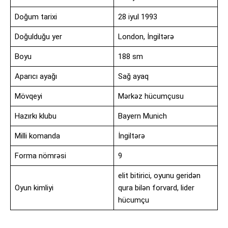
Doğum tarixi
28 iyul 1993
Doğulduğu yer
London, İngiltərə
Boyu
188 sm
Aparıcı ayağı
Sağ ayaq
Mövqeyi
Mərkəz hücumçusu
Hazırkı klubu
Bayern Munich
Milli komanda
İngiltərə
Forma nömrəsi
9
elit bitirici, oyunu geridən
Oyun kimliyi
qura bilən forvard, lider
hücumçu