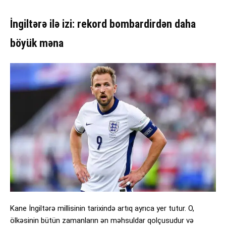
İngiltərə ilə izi: rekord bombardirdən daha
böyük məna
Kane İngiltərə millisinin tarixində artıq ayrıca yer tutur. O,
ölkəsinin bütün zamanların ən məhsuldar qolçusudur və