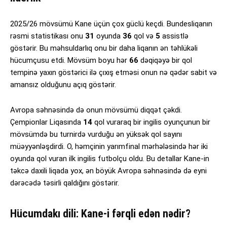
2025/26 mövsümü Kane üçün çox güclü keçdi. Bundesliqanın
rəsmi statistikası onu
31
oyunda
36
qol və
5
assistlə
göstərir. Bu məhsuldarlıq onu bir daha liqanın ən təhlükəli
hücumçusu etdi. Mövsüm boyu hər
66
dəqiqəyə bir qol
tempinə yaxın göstərici ilə çıxış etməsi onun nə qədər sabit və
amansız olduğunu açıq göstərir.
Avropa səhnəsində də onun mövsümü diqqət çəkdi.
Çempionlar Liqasında
14
qol vuraraq bir ingilis oyunçunun bir
mövsümdə bu turnirdə vurduğu ən yüksək qol sayını
müəyyənləşdirdi. O, həmçinin yarımfinal mərhələsində hər iki
oyunda qol vuran ilk ingilis futbolçu oldu. Bu detallar Kane-in
təkcə daxili liqada yox, ən böyük Avropa səhnəsində də eyni
dərəcədə təsirli qaldığını göstərir.
Hücumdakı dili: Kane-i fərqli edən nədir?