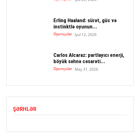
Erling Haaland: sürət, güc və
instinktlə oyunun...
Oyunçular
İyul 12, 2026
Carlos Alcaraz: partlayıcı enerji,
böyük səhnə cəsarəti...
Oyunçular
May 31, 2026
ŞƏRHLƏR