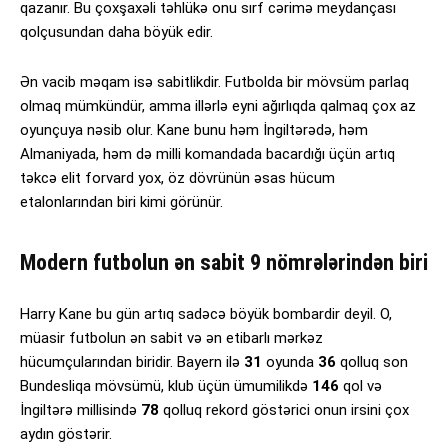
qazanır. Bu çoxşaxəli təhlükə onu sırf cərimə meydançası
qolçusundan daha böyük edir.
Ən vacib məqam isə sabitlikdir. Futbolda bir mövsüm parlaq
olmaq mümkündür, amma illərlə eyni ağırlıqda qalmaq çox az
oyunçuya nəsib olur. Kane bunu həm İngiltərədə, həm
Almaniyada, həm də milli komandada bacardığı üçün artıq
təkcə elit forvard yox, öz dövrünün əsas hücum
etalonlarından biri kimi görünür.
Modern futbolun ən sabit 9 nömrələrindən biri
Harry Kane bu gün artıq sadəcə böyük bombardir deyil. O,
müasir futbolun ən sabit və ən etibarlı mərkəz
hücumçularından biridir. Bayern ilə
31
oyunda
36
qolluq son
Bundesliqa mövsümü, klub üçün ümumilikdə
146
qol və
İngiltərə millisində
78
qolluq rekord göstərici onun irsini çox
aydın göstərir.