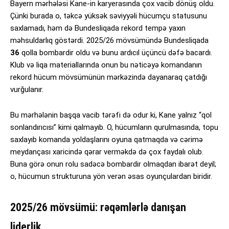
Bayern mərhələsi Kane-in karyerasında çox vacib dönüş oldu.
Çünki burada o, təkcə yüksək səviyyəli hücumçu statusunu
saxlamadı, həm də Bundesliqada rekord tempə yaxın
məhsuldarlıq göstərdi. 2025/26 mövsümündə Bundesliqada
36
qolla bombardir oldu və bunu ardıcıl üçüncü dəfə bacardı.
Klub və liqa materiallarında onun bu nəticəyə komandanın
rekord hücum mövsümünün mərkəzində dayanaraq çatdığı
vurğulanır.
Bu mərhələnin başqa vacib tərəfi də odur ki, Kane yalnız “qol
sonlandırıcısı” kimi qalmayıb. O, hücumların qurulmasında, topu
saxlayıb komanda yoldaşlarını oyuna qatmaqda və cərimə
meydançası xaricində qərar verməkdə də çox faydalı olub.
Buna görə onun rolu sadəcə bombardir olmaqdan ibarət deyil;
o, hücumun strukturuna yön verən əsas oyunçulardan biridir.
2025/26 mövsümü: rəqəmlərlə danışan
liderlik