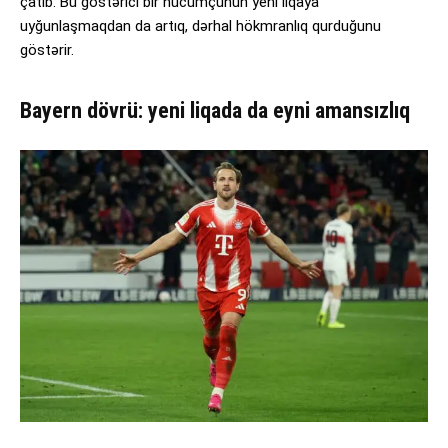
çatıb. Bu göstərici bir hücumçunun yeni liqaya
uyğunlaşmaqdan da artıq, dərhal hökmranlıq qurduğunu
göstərir.
Bayern dövrü: yeni liqada da eyni amansızlıq