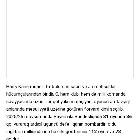
Harry Kane müasir futbolun ən sabit və ən məhsuldar
hücumçularından biridir. O, həm klub, həm də milli komanda
səviyyəsində uzun illər qol yükünü daşıyan, oyunun ən təzyiqli
anlarında məsuliyyəti üzərinə götürən forvard kimi seçilib.
2025/26 mövsümündə Bayern ilə Bundesliqada
31
oyunda
36
qol vuraraq ardıcıl üçüncü dəfə liqanın bombardiri oldu.
İngiltərə millisində isə hazırkı göstəricisi
112
oyun və
78
qoldur.