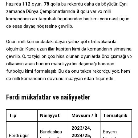
hazırda
112
oyun,
78
qolla bu rekordu daha da böyüdür. Eyni
zamanda Dünya Çempionatlarında
8
qolu var və milli
komandanın ən təcrübəli fiqurlarından biri kimi yeni nəsil üçün
də əsas dayaq nöqtəsinə çevrilib.
Onun milli komandadakı dəyəri yalnız qol statistikası ilə
ölçülmür. Kane uzun illər kapitan kimi də komandanın simasına
çevrilib. O, təzyiqi ən çox hiss olunan oyunlarda önə çıxmağı və
ölkəsinin əsas hücum məsuliyyətini daşımağı bacaran
futbolçu kimi formalaşıb. Bu da onu təkcə rekordçu yox, həm
də milli komandanın dövrünü müəyyən edən fiqur edir.
Fərdi mükafatlar və nailiyyətlər
Tip
Nailiyyət
Mövsüm / İl
Təmsilçilik
2023/24,
Bundesliqa
Bayern
Fərdi uğur
2024/25,