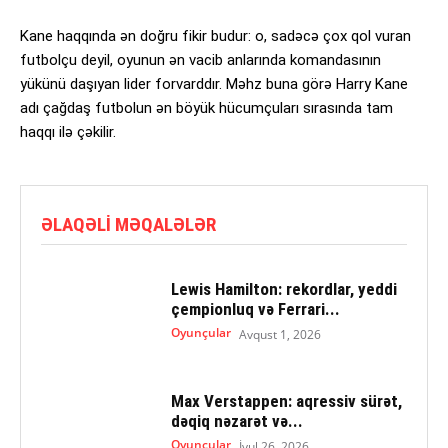
Kane haqqında ən doğru fikir budur: o, sadəcə çox qol vuran
futbolçu deyil, oyunun ən vacib anlarında komandasının
yükünü daşıyan lider forvarddır. Məhz buna görə Harry Kane
adı çağdaş futbolun ən böyük hücumçuları sırasında tam
haqqı ilə çəkilir.
ƏLAQƏLI MƏQALƏLƏR
Lewis Hamilton: rekordlar, yeddi
çempionluq və Ferrari...
Oyunçular
Avqust 1, 2026
Max Verstappen: aqressiv sürət,
dəqiq nəzarət və...
Oyunçular
İyul 26, 2026