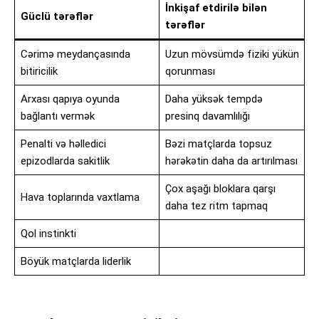
İnkişaf etdirilə bilən
Güclü tərəflər
tərəflər
Cərimə meydançasında
Uzun mövsümdə fiziki yükün
bitiricilik
qorunması
Arxası qapıya oyunda
Daha yüksək tempdə
bağlantı vermək
presinq davamlılığı
Penalti və həlledici
Bəzi matçlarda topsuz
epizodlarda sakitlik
hərəkətin daha da artırılması
Çox aşağı bloklara qarşı
Hava toplarında vaxtlama
daha tez ritm tapmaq
Qol instinkti
Böyük matçlarda liderlik