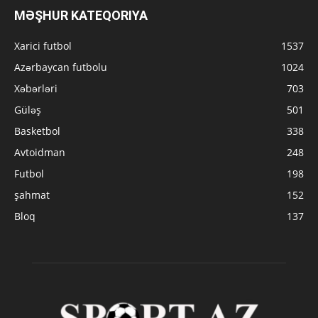
MƏŞHUR KATEQORIYA
Xarici futbol
1537
Azərbaycan futbolu
1024
Xəbərləri
703
Güləş
501
Basketbol
338
Avtoidman
248
Futbol
198
şahmat
152
Bloq
137