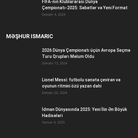
FİFA-nın Klublararası Dünya
Çempionatı-2025: Səbətlər və Yeni Format
Dekabr 4, 2024
MƏŞHUR ISMARIC
2026 Dünya Çempionatı üçün Avropa Seçmə
Turu Qrupları Məlum Oldu
Dekabr 13, 2024
Lionel Messi: futbolu sənətə çevirən və
oyunun ritmini özü yazan dahi
Dekabr 20, 2024
İdman Dünyasında 2025: Yeni İlin Ən Böyük
Hadisələri
Yanvar 4, 2025