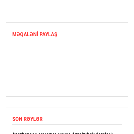
MƏQALƏNI PAYLAŞ
SON RƏYLƏR