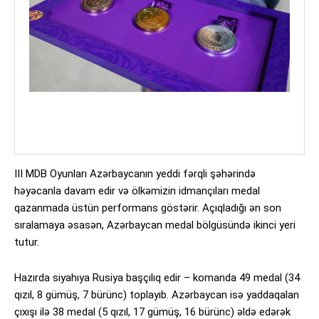
III MDB Oyunları Azərbaycanın yeddi fərqli şəhərində
həyəcanla davam edir və ölkəmizin idmançıları medal
qazanmada üstün performans göstərir. Açıqladığı ən son
sıralamaya əsasən, Azərbaycan medal bölgüsündə ikinci yeri
tutur.
Hazırda siyahıya Rusiya başçılıq edir – komanda 49 medal (34
qızıl, 8 gümüş, 7 bürünc) toplayıb. Azərbaycan isə yaddaqalan
çıxışı ilə 38 medal (5 qızıl, 17 gümüş, 16 bürünc) əldə edərək