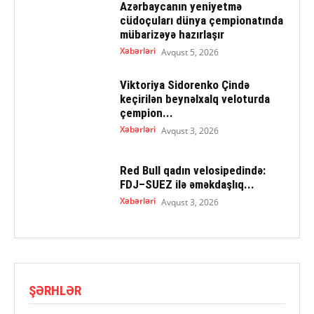
Azərbaycanın yeniyetmə
cüdoçuları dünya çempionatında
mübarizəyə hazırlaşır
Xəbərləri
Avqust 5, 2026
Viktoriya Sidorenko Çində
keçirilən beynəlxalq veloturda
çempion...
Xəbərləri
Avqust 3, 2026
Red Bull qadın velosipedində:
FDJ–SUEZ ilə əməkdaşlıq...
Xəbərləri
Avqust 3, 2026
ŞƏRHLƏR