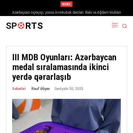
NEWS
Azərbaycan sıçrayışı, yoxsa Avrokubok dərsləri: Bakı və Ağdam klubları
2026/27 mövsümündə Avropanı necə fəth edir
SP
RTS
III MDB Oyunları: Azərbaycan
medal sıralamasında ikinci
yerdə qərarlaşıb
Sentyabr 30, 2025
Rauf Əliyev
Xəbərləri