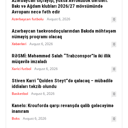
Azərbaycan sıçrayışı, yoxsa Avrokubok dərsləri:
Bakı və Ağdam klubları 2026/27 mövsümündə
Avropanı necə fəth edir
Azərbaycan futbolu
Avqust 6, 2026
0
Azərbaycan taekvondoçularından Bakıda möhtəşəm
nümayiş proqramı olacaq
Xəbərləri
Avqust 6, 2026
0
RƏSMİ: Məhəmməd Salah “Trabzonspor”la iki illik
müqavilə imzaladı
Xarici futbol
Avqust 6, 2026
0
Stiven Karri “Qolden Steyt”də qalacaq – mübadilə
iddiaları təkzib olundu
Basketbol
Avqust 6, 2026
0
Kanelo: Krouforda qarşı revanşda qalib gələcəyimə
inanıram
Boks
Avqust 6, 2026
0