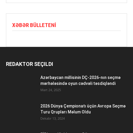
XƏBƏR BÜLLETENI
REDAKTOR SEÇILDI
Azərbaycan millisinin DÇ-2026-nın seçmə
mərhələsində oyun cədvəli təsdiqləndi
Mart 24, 2025
2026 Dünya Çempionatı üçün Avropa Seçmə
Turu Qrupları Məlum Oldu
Dekabr 13, 2024