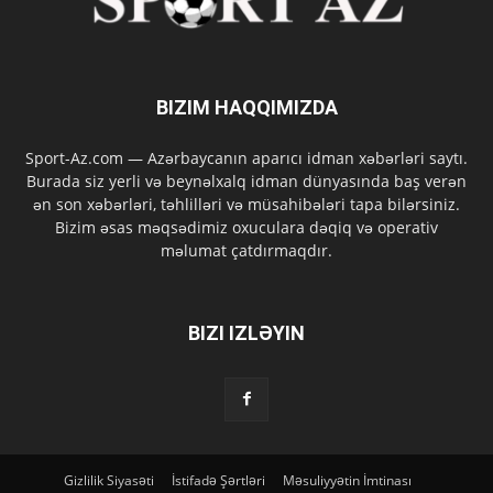
BIZIM HAQQIMIZDA
Sport-Az.com — Azərbaycanın aparıcı idman xəbərləri saytı.
Burada siz yerli və beynəlxalq idman dünyasında baş verən
ən son xəbərləri, təhlilləri və müsahibələri tapa bilərsiniz.
Bizim əsas məqsədimiz oxuculara dəqiq və operativ
məlumat çatdırmaqdır.
BIZI IZLƏYIN
Gizlilik Siyasəti
İstifadə Şərtləri
Məsuliyyətin İmtinası