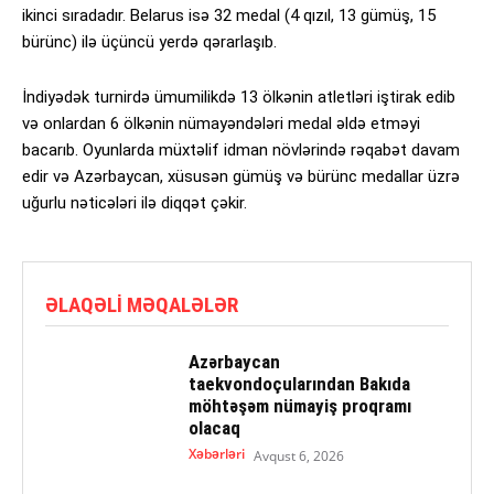
ikinci sıradadır. Belarus isə 32 medal (4 qızıl, 13 gümüş, 15
bürünc) ilə üçüncü yerdə qərarlaşıb.
İndiyədək turnirdə ümumilikdə 13 ölkənin atletləri iştirak edib
və onlardan 6 ölkənin nümayəndələri medal əldə etməyi
bacarıb. Oyunlarda müxtəlif idman növlərində rəqabət davam
edir və Azərbaycan, xüsusən gümüş və bürünc medallar üzrə
uğurlu nəticələri ilə diqqət çəkir.
ƏLAQƏLI MƏQALƏLƏR
Azərbaycan
taekvondoçularından Bakıda
möhtəşəm nümayiş proqramı
olacaq
Xəbərləri
Avqust 6, 2026