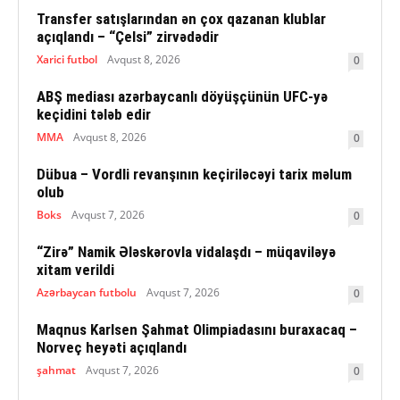
Transfer satışlarından ən çox qazanan klublar
açıqlandı – “Çelsi” zirvədədir
Xarici futbol
Avqust 8, 2026
0
ABŞ mediası azərbaycanlı döyüşçünün UFC-yə
keçidini tələb edir
MMA
Avqust 8, 2026
0
Dübua – Vordli revanşının keçiriləcəyi tarix məlum
olub
Boks
Avqust 7, 2026
0
“Zirə” Namik Ələskərovla vidalaşdı – müqaviləyə
xitam verildi
Azərbaycan futbolu
Avqust 7, 2026
0
Maqnus Karlsen Şahmat Olimpiadasını buraxacaq –
Norveç heyəti açıqlandı
şahmat
Avqust 7, 2026
0