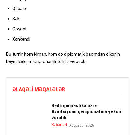
Qəbələ
Şəki
Göygöl
Xankəndi
Bu turnir həm idman, həm də diplomatik baxımdan ölkənin
beynəlxalq imicinə önəmli töhfə verəcək.
ƏLAQƏLI MƏQALƏLƏR
Bədii gimnastika üzrə
Azərbaycan çempionatına yekun
vuruldu
Xəbərləri
Avqust 7, 2026