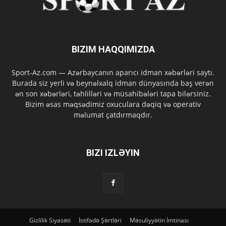
BIZIM HAQQIMIZDA
Sport-Az.com — Azərbaycanın aparıcı idman xəbərləri saytı.
Burada siz yerli və beynəlxalq idman dünyasında baş verən
ən son xəbərləri, təhlilləri və müsahibələri tapa bilərsiniz.
Bizim əsas məqsədimiz oxuculara dəqiq və operativ
məlumat çatdırmaqdır.
BIZI IZLƏYIN
Gizlilik Siyasəti
İstifadə Şərtləri
Məsuliyyətin İmtinası