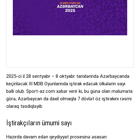
2025-ci il 28 sentyabr – 8 oktyabr tarixlərində Azərbaycanda
keçiriləcək III MDB Oyunlarında iştirak edəcək ölkələrin sayı
bəlli olub. Sport-az.com xəbər verir ki, bu günə olan məlumata
görə, Azərbaycan da daxil olmaqla 7 dövlət öz iştirakını rəsmi
olaraq təsdiqləyib.
İştirakçıların ümumi sayı
Hazırda davam edən qeydiyyat prosesinə əsasən: