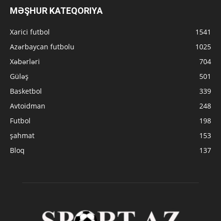
MƏŞHUR KATEQORIYA
Xarici futbol
1541
Azərbaycan futbolu
1025
Xəbərləri
704
Güləş
501
Basketbol
339
Avtoidman
248
Futbol
198
şahmat
153
Bloq
137