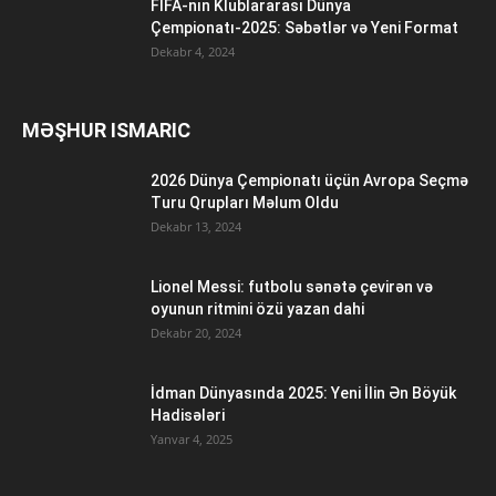
FİFA-nın Klublararası Dünya
Çempionatı-2025: Səbətlər və Yeni Format
Dekabr 4, 2024
MƏŞHUR ISMARIC
2026 Dünya Çempionatı üçün Avropa Seçmə
Turu Qrupları Məlum Oldu
Dekabr 13, 2024
Lionel Messi: futbolu sənətə çevirən və
oyunun ritmini özü yazan dahi
Dekabr 20, 2024
İdman Dünyasında 2025: Yeni İlin Ən Böyük
Hadisələri
Yanvar 4, 2025