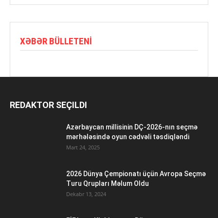
XƏBƏR BÜLLETENI
REDAKTOR SEÇILDI
Azərbaycan millisinin DÇ-2026-nın seçmə
mərhələsində oyun cədvəli təsdiqləndi
Mart 24, 2025
2026 Dünya Çempionatı üçün Avropa Seçmə
Turu Qrupları Məlum Oldu
Dekabr 13, 2024