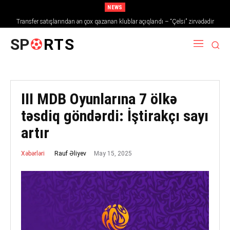
NEWS
Transfer satışlarından ən çox qazanan klublar açıqlandı – “Çelsi” zirvədədir
SP
RTS
III MDB Oyunlarına 7 ölkə
təsdiq göndərdi: İştirakçı sayı
artır
May 15, 2025
Rauf Əliyev
Xəbərləri