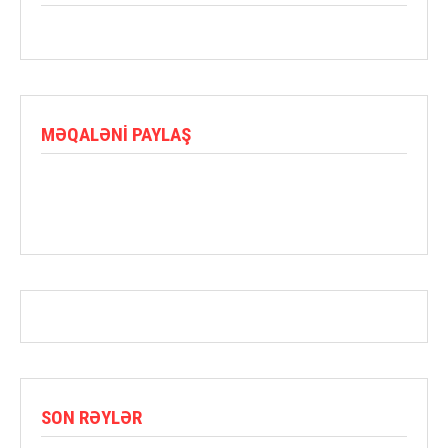
MƏQALƏNI PAYLAŞ
SON RƏYLƏR