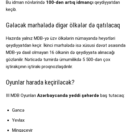
Bu idman növlərində
100-dən artıq idmançı
qeydiyyatdan
keçib.
Gələcək mərhələdə digər ölkələr də qatılacaq
Hazırda yalnız MDB-yə üzv ölkələrin nümayəndə heyətləri
qeydiyyatdan keçir. İkinci mərhələdə isə xüsusi dəvət əsasında
MDB-yə daxil olmayan 16 ölkənin də qeydiyyata alınacağı
gözlənilir. Nəticədə turnirdə ümumilikdə 5 500-dən çox
iştirakçının iştirakı proqnozlaşdırılır.
Oyunlar harada keçiriləcək?
III MDB Oyunları
Azərbaycanda yeddi şəhərdə
baş tutacaq:
Gəncə
Yevlax
Mingəçevir