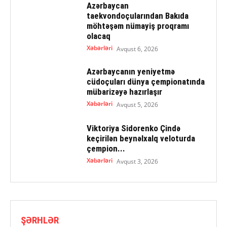
Azərbaycan
taekvondoçularından Bakıda
möhtəşəm nümayiş proqramı
olacaq
Xəbərləri
Avqust 6, 2026
Azərbaycanın yeniyetmə
cüdoçuları dünya çempionatında
mübarizəyə hazırlaşır
Xəbərləri
Avqust 5, 2026
Viktoriya Sidorenko Çində
keçirilən beynəlxalq veloturda
çempion...
Xəbərləri
Avqust 3, 2026
ŞƏRHLƏR