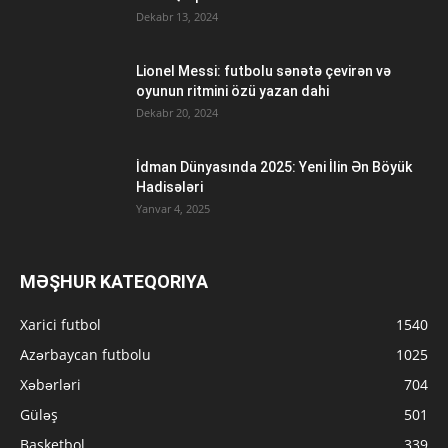
Dekabr 13, 2024
Lionel Messi: futbolu sənətə çevirən və
oyunun ritmini özü yazan dahi
Dekabr 20, 2024
İdman Dünyasında 2025: Yeni İlin Ən Böyük
Hadisələri
Yanvar 4, 2025
MƏŞHUR KATEQORIYA
Xarici futbol
1540
Azərbaycan futbolu
1025
Xəbərləri
704
Güləş
501
Basketbol
339