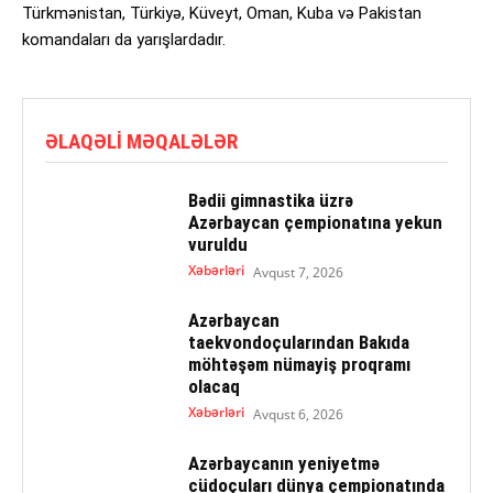
Türkmənistan, Türkiyə, Küveyt, Oman, Kuba və Pakistan
komandaları da yarışlardadır.
ƏLAQƏLI MƏQALƏLƏR
Bədii gimnastika üzrə
Azərbaycan çempionatına yekun
vuruldu
Xəbərləri
Avqust 7, 2026
Azərbaycan
taekvondoçularından Bakıda
möhtəşəm nümayiş proqramı
olacaq
Xəbərləri
Avqust 6, 2026
Azərbaycanın yeniyetmə
cüdoçuları dünya çempionatında