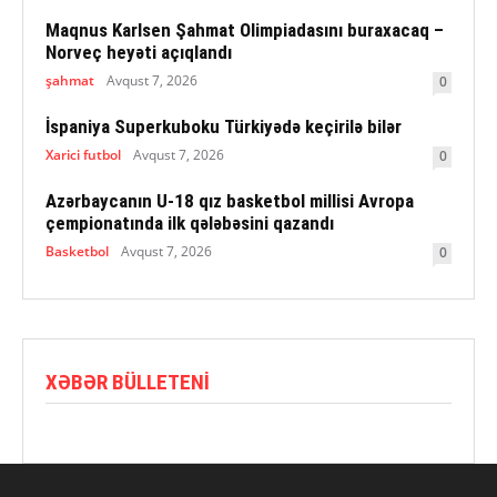
Maqnus Karlsen Şahmat Olimpiadasını buraxacaq –
Norveç heyəti açıqlandı
şahmat
Avqust 7, 2026
0
İspaniya Superkuboku Türkiyədə keçirilə bilər
Xarici futbol
Avqust 7, 2026
0
Azərbaycanın U-18 qız basketbol millisi Avropa
çempionatında ilk qələbəsini qazandı
Basketbol
Avqust 7, 2026
0
XƏBƏR BÜLLETENI