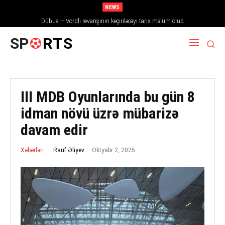
NEWS
Dübua – Vordli revanşının keçiriləcəyi tarix məlum olub
SP
RTS
III MDB Oyunlarında bu gün 8
idman növü üzrə mübarizə
davam edir
Oktyabr 2, 2025
Rauf Əliyev
Xəbərləri