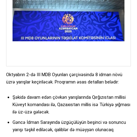
Oktyabrın 2-də III MDB Oyunları çərçivəsində 8 idman növü
üzrə yarışlar keçiriləcək. Proqramın əsas detalları belədir:
Şəkidə davam edən çövkən yarışlarında Qırğızıstan millisi
Küveyt komandası ilə, Qazaxıstan millis isə Türkiyə yığması
ilə üz-üzə gələcək.
Gəncə İdman Sarayında üzgüçülüyün beşinci və sonuncu
yarışı təşkil ediləcək, qaliblər də müəyyən olunacaq.