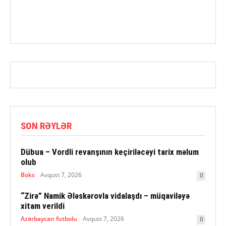
SON RƏYLƏR
Dübua – Vordli revanşının keçiriləcəyi tarix məlum
olub
Boks
Avqust 7, 2026
0
“Zirə” Namik Ələskərovla vidalaşdı – müqaviləyə
xitam verildi
Azərbaycan futbolu
Avqust 7, 2026
0