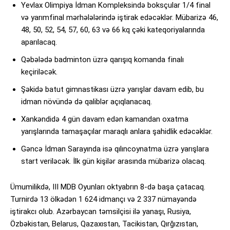
Yevlax Olimpiya İdman Kompleksində boksçular 1/4 final
və yarımfinal mərhələlərində iştirak edəcəklər. Mübarizə 46,
48, 50, 52, 54, 57, 60, 63 və 66 kq çəki kateqoriyalarında
aparılacaq.
Qəbələdə badminton üzrə qarışıq komanda finalı
keçiriləcək.
Şəkidə batut gimnastikası üzrə yarışlar davam edib, bu
idman növündə də qaliblər açıqlanacaq.
Xankəndidə 4 gün davam edən kamandan oxatma
yarışlarında tamaşaçılar maraqlı anlara şahidlik edəcəklər.
Gəncə İdman Sarayında isə qılıncoynatma üzrə yarışlara
start veriləcək. İlk gün kişilər arasında mübarizə olacaq.
Ümumilikdə, III MDB Oyunları oktyabrın 8-də başa çatacaq.
Turnirdə 13 ölkədən 1 624 idmançı və 2 337 nümayəndə
iştirakcı olub. Azərbaycan təmsilçisi ilə yanaşı, Rusiya,
Özbəkistan, Belarus, Qazaxıstan, Tacikistan, Qırğızıstan,