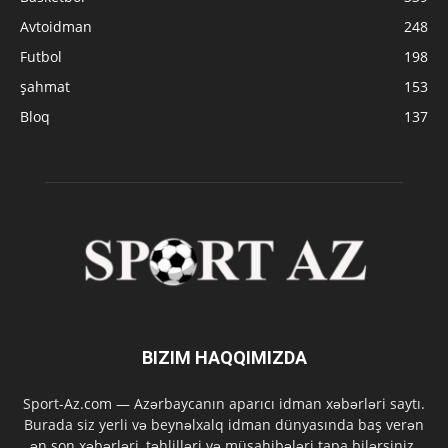
Avtoidman
248
Futbol
198
şahmat
153
Bloq
137
BIZIM HAQQIMIZDA
Sport-Az.com — Azərbaycanın aparıcı idman xəbərləri saytı.
Burada siz yerli və beynəlxalq idman dünyasında baş verən
ən son xəbərləri, təhlilləri və müsahibələri tapa bilərsiniz.