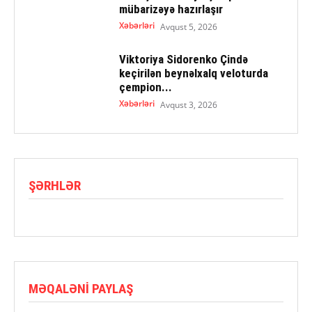
mübarizəyə hazırlaşır
Xəbərləri
Avqust 5, 2026
Viktoriya Sidorenko Çində
keçirilən beynəlxalq veloturda
çempion...
Xəbərləri
Avqust 3, 2026
ŞƏRHLƏR
MƏQALƏNI PAYLAŞ