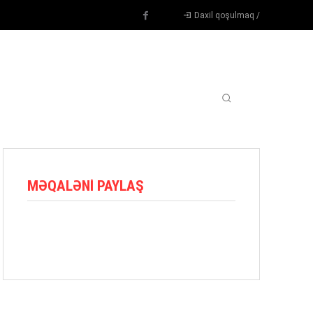
Daxil qoşulmaq /
TENNIS
DIGƏR
OYUNÇULAR
BLOQ
MORE
MƏQALƏNI PAYLAŞ