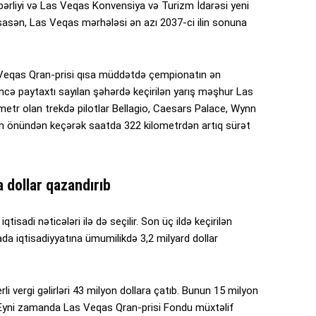
 rəhbərliyi və Las Veqas Konvensiya və Turizm İdarəsi yeni
asən, Las Veqas mərhələsi ən azı 2037-ci ilin sonuna
s Veqas Qran-prisi qısa müddətdə çempionatın ən
ləncə paytaxtı sayılan şəhərdə keçirilən yarış məşhur Las
ometr olan trekdə pilotlar Bellagio, Caesars Palace, Wynn
n önündən keçərək saatda 322 kilometrdən artıq sürət
a dollar qazandırıb
isadi nəticələri ilə də seçilir. Son üç ildə keçirilən
vada iqtisadiyyatına ümumilikdə 3,2 milyard dollar
li vergi gəlirləri 43 milyon dollara çatıb. Bunun 15 milyon
b. Eyni zamanda Las Veqas Qran-prisi Fondu müxtəlif