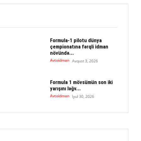
Formula-1 pilotu dünya
çempionatına fərqli idman
növündə...
Avtoidman
Avqust 3, 2026
Formula 1 mövsümün son iki
yarışını ləğv...
Avtoidman
İyul 30, 2026