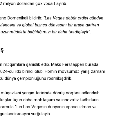
2 milyon dollardan çox vəsait ayırıb.
no Domenikali bildirib:
“Las Veqas debüt etdiyi gündən
yləncəni və qlobal biznes dünyasını bir araya gətirən
uzunmüddətli bağlılığımızı bir daha təsdiqləyir”.
ış
lan məqamlara şahidlik edib. Maks Ferstappen burada
ə 2024-cü ildə birinci olub. Həmin mövsümdə yarış zamanı
cü dünya çempionluğunu rəsmiləşdirib.
 müqaviləni yarışın tarixində dönüş nöqtəsi adlandırıb.
keşlər üçün daha möhtəşəm və innovativ tədbirlərin
 Formula 1-in Las Veqasın dünyanın aparıcı idman və
ücləndirəcəyini vurğulayıb.