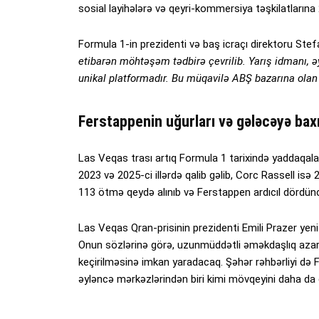
sosial layihələrə və qeyri-kommersiya təşkilatlarına 
Formula 1-in prezidenti və baş icraçı direktoru Stefa
etibarən möhtəşəm tədbirə çevrilib. Yarış idmanı, ə
unikal platformadır. Bu müqavilə ABŞ bazarına olan 
Ferstappenin uğurları və gələcəyə bax
Las Veqas trası artıq Formula 1 tarixində yaddaqa
2023 və 2025-ci illərdə qalib gəlib, Corc Rassell is
113 ötmə qeydə alınıb və Ferstappen ardıcıl dördün
Las Veqas Qran-prisinin prezidenti Emili Prazer yeni
Onun sözlərinə görə, uzunmüddətli əməkdaşlıq azar
keçirilməsinə imkan yaradacaq. Şəhər rəhbərliyi də
əyləncə mərkəzlərindən biri kimi mövqeyini daha da g