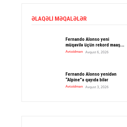
ƏLAQƏLI MƏQALƏLƏR
Fernando Alonso yeni
müqavilə üçün rekord maaş...
Avtoidman
Avqust 6, 2026
Fernando Alonso yenidən
“Alpine”ə qayıda bilər
Avtoidman
Avqust 3, 2026