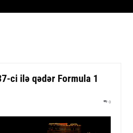
FUTBOL
DÖYÜŞ NÖVLƏRI
ATLETIKA
BASKETBOL
7-ci ilə qədər Formula 1
0