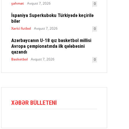
şahmat
Avqust 7, 2026
0
İspaniya Superkuboku Türkiyədə keçirilə
bilər
Xarici futbol
Avqust 7, 2026
0
Azərbaycanın U-18 qız basketbol millisi
Avropa çempionatında ilk qələbəsini
qazandı
Basketbol
Avqust 7, 2026
0
XƏBƏR BÜLLETENI