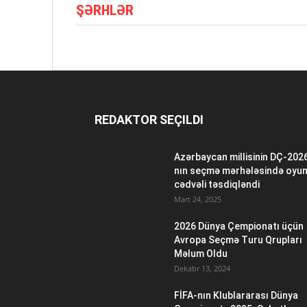
ŞƏRHLƏR
REDAKTOR SEÇILDI
Azərbaycan millisinin DÇ-202
nın seçmə mərhələsində oyu
cədvəli təsdiqləndi
Mart 24, 2025
2026 Dünya Çempionatı üçün
Avropa Seçmə Turu Qrupları
Məlum Oldu
Dekabr 13, 2024
FİFA-nın Klublararası Dünya