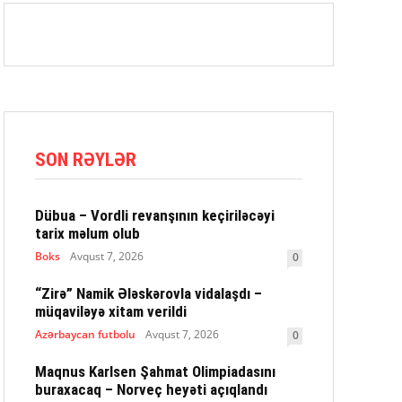
SON RƏYLƏR
Dübua – Vordli revanşının keçiriləcəyi
tarix məlum olub
Boks
Avqust 7, 2026
0
“Zirə” Namik Ələskərovla vidalaşdı –
müqaviləyə xitam verildi
Azərbaycan futbolu
Avqust 7, 2026
0
Maqnus Karlsen Şahmat Olimpiadasını
buraxacaq – Norveç heyəti açıqlandı