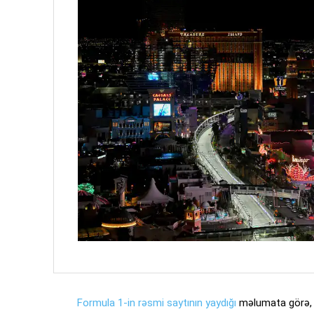
Formula 1-in rəsmi saytının yaydığı
məlumata görə, 