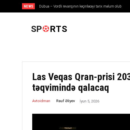
NEWS
Dübua – Vordli revanşının keçiriləcəyi tarix məlum olub
ANA SƏHIFƏ
SP
RTS
Las Veqas Qran-prisi 203
təqvimində qalacaq
Rauf Əliyev
Avtoidman
İyun 5, 2026