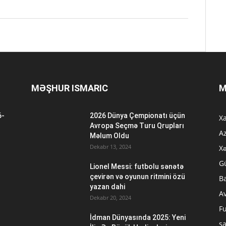
MƏŞHUR ISMARIC
M
6-
2026 Dünya Çempionatı üçün
Xa
n
Avropa Seçmə Turu Qrupları
A
Məlum Oldu
Dekabr 13, 2024
Xə
G
Lionel Messi: futbolu sənətə
çevirən və oyunun ritmini özü
B
yazan dahi
A
Dekabr 20, 2024
Fu
İdman Dünyasında 2025: Yeni
ş