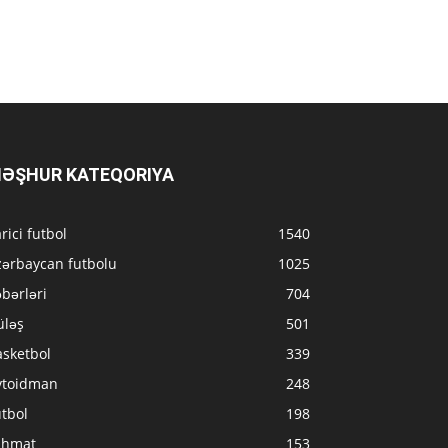
ƏŞHUR KATEQORIYA
rici futbol
1540
zərbaycan futbolu
1025
bərləri
704
üləş
501
asketbol
339
vtoidman
248
tbol
198
ahmat
153