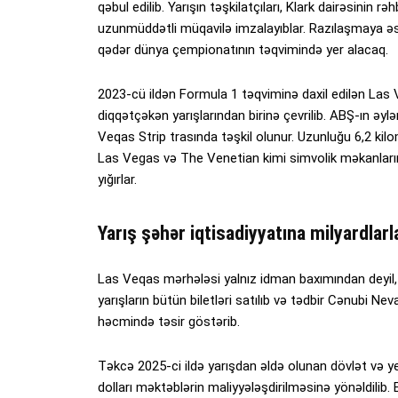
qəbul edilib. Yarışın təşkilatçıları, Klark dairəsinin
uzunmüddətli müqavilə imzalayıblar. Razılaşmaya əs
qədər dünya çempionatının təqvimində yer alacaq.
2023-cü ildən Formula 1 təqviminə daxil edilən La
diqqətçəkən yarışlarından birinə çevrilib. ABŞ-ın əy
Veqas Strip trasında təşkil olunur. Uzunluğu 6,2 kil
Las Vegas və The Venetian kimi simvolik məkanları
yığırlar.
Yarış şəhər iqtisadiyyatına milyardlarl
Las Veqas mərhələsi yalnız idman baxımından deyil, iqt
yarışların bütün biletləri satılıb və tədbir Cənubi Ne
həcmində təsir göstərib.
Təkcə 2025-ci ildə yarışdan əldə olunan dövlət və yer
dolları məktəblərin maliyyələşdirilməsinə yönəldili