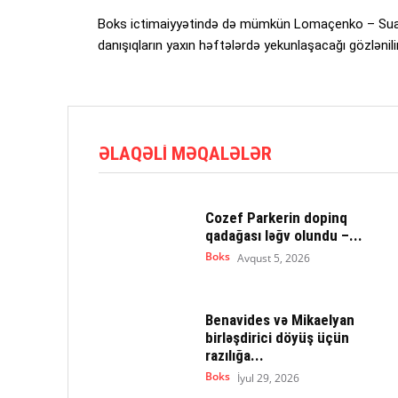
Boks ictimaiyyətində də mümkün Lomaçenko – Suar
danışıqların yaxın həftələrdə yekunlaşacağı gözlənilir
ƏLAQƏLI MƏQALƏLƏR
Cozef Parkerin dopinq
qadağası ləğv olundu –...
Boks
Avqust 5, 2026
Benavides və Mikaelyan
birləşdirici döyüş üçün
razılığa...
Boks
İyul 29, 2026