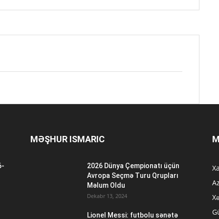
MƏŞHUR ISMARIC
M
6-
2026 Dünya Çempionatı üçün
Xa
n
Avropa Seçmə Turu Qrupları
A
Məlum Oldu
Dekabr 13, 2024
Xə
G
Lionel Messi: futbolu sənətə