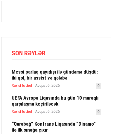
SON RƏYLƏR
Messi parlaq qayıdışı ilə gündəmə düşdü:
iki qol, bir assist və qələbə
Xarici futbol
Avqust 6, 2026
0
UEFA Avropa Liqasında bu gün 10 maraqlı
qarşılaşma keçiriləcək
Xarici futbol
Avqust 6, 2026
0
“Qarabağ” Konfrans Liqasında “Dinamo”
ilə ilk sınağa çıxır