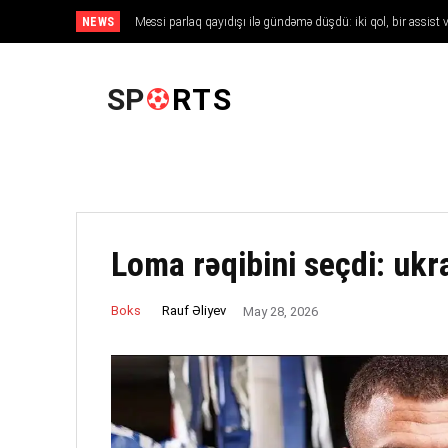
NEWS
Messi parlaq qayıdışı ilə gündəmə düşdü: iki qol, bir assist 
ANA SƏHIFƏ
SP
RTS
Loma rəqibini seçdi: ukr
Rauf Əliyev
Boks
May 28, 2026