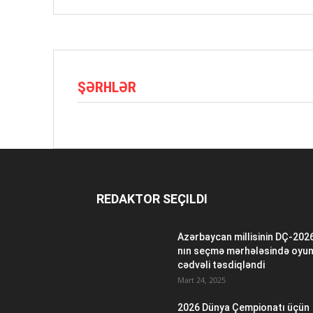
ŞƏRHLƏR
REDAKTOR SEÇILDI
Azərbaycan millisinin DÇ-202
nın seçmə mərhələsində oyu
cədvəli təsdiqləndi
Mart 24, 2025
2026 Dünya Çempionatı üçün