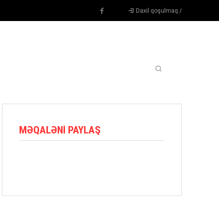
Daxil qoşulmaq /
TENNIS
DIGƏR
OYUNÇULAR
BLOQ
MORE
MƏQALƏNI PAYLAŞ