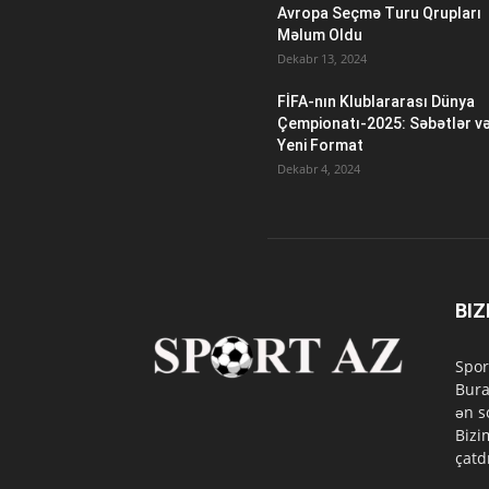
Avropa Seçmə Turu Qrupları
Məlum Oldu
Dekabr 13, 2024
FİFA-nın Klublararası Dünya
Çempionatı-2025: Səbətlər v
Yeni Format
Dekabr 4, 2024
BIZ
Spor
Bura
ən s
Bizi
çatd