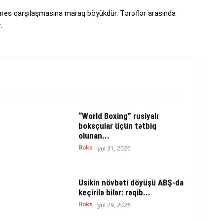
es qarşılaşmasına maraq böyükdür. Tərəflər arasında
.
“World Boxing” rusiyalı
boksçular üçün tətbiq
olunan...
Boks
İyul 31, 2026
Usikin növbəti döyüşü ABŞ-da
keçirilə bilər: rəqib...
Boks
İyul 29, 2026