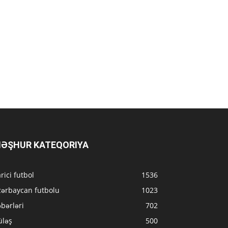
ƏŞHUR KATEQORIYA
rici futbol
1536
zərbaycan futbolu
1023
bərləri
702
üləş
500