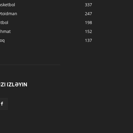
asketbol
337
vtoidman
247
tbol
198
ahmat
152
loq
137
IZI IZLƏYIN