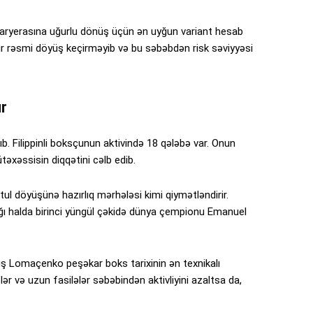
karyerasına uğurlu dönüş üçün ən uyğun variant hesab
ur rəsmi döyüş keçirməyib və bu səbəbdən risk səviyyəsi
ır
. Filippinli boksçunun aktivində 18 qələbə var. Onun
təxəssisin diqqətini cəlb edib.
 döyüşünə hazırlıq mərhələsi kimi qiymətləndirir.
ı halda birinci yüngül çəkidə dünya çempionu Emanuel
 Lomaçenko peşəkar boks tarixinin ən texnikalı
lər və uzun fasilələr səbəbindən aktivliyini azaltsa da,