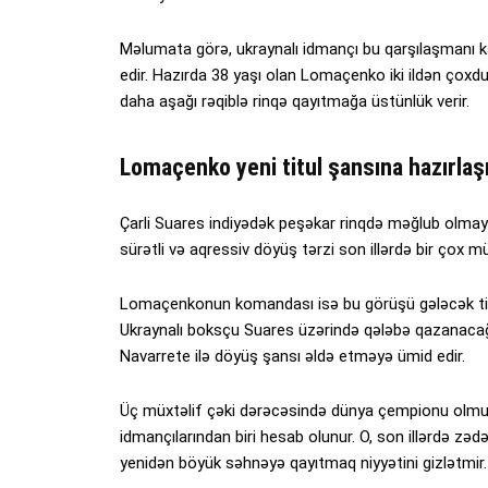
Məlumata görə, ukraynalı idmançı bu qarşılaşmanı 
edir. Hazırda 38 yaşı olan Lomaçenko iki ildən çoxd
daha aşağı rəqiblə rinqə qayıtmağa üstünlük verir.
Lomaçenko yeni titul şansına hazırlaş
Çarli Suares indiyədək peşəkar rinqdə məğlub olmayıb
sürətli və aqressiv döyüş tərzi son illərdə bir çox mü
Lomaçenkonun komandası isə bu görüşü gələcək titul
Ukraynalı boksçu Suares üzərində qələbə qazanacağ
Navarrete ilə döyüş şansı əldə etməyə ümid edir.
Üç müxtəlif çəki dərəcəsində dünya çempionu olmuş
idmançılarından biri hesab olunur. O, son illərdə zədə
yenidən böyük səhnəyə qayıtmaq niyyətini gizlətmir.