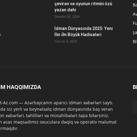
çevirən və oyunun ritmini özü
B
yazan dahi
A
Dekabr 20, 2024
Fu
İdman Dünyasında 2025: Yeni
ş
ə
İlin Ən Böyük Hadisələri
B
Yanvar 4, 2025
IM HAQQIMIZDA
B
t-Az.com — Azərbaycanın aparıcı idman xəbərləri saytı.
da siz yerli və beynəlxalq idman dünyasında baş verən
on xəbərləri, təhlilləri və müsahibələri tapa bilərsiniz.
m əsas məqsədimiz oxuculara dəqiq və operativ məlumat
ırmaqdır.