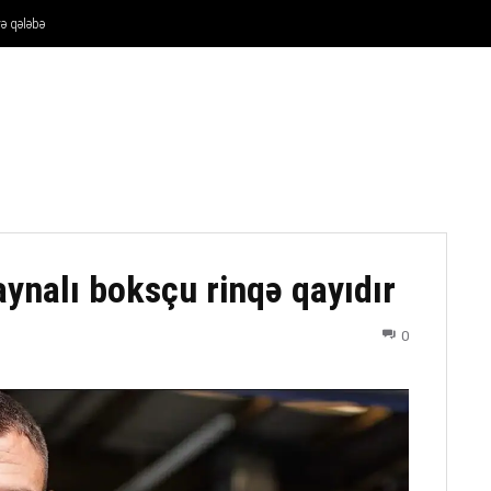
və qələbə
FUTBOL
DÖYÜŞ NÖVLƏRI
ATLETIKA
BASKETBOL
aynalı boksçu rinqə qayıdır
0