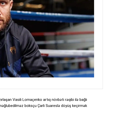
laşan Vasili Lomaçenko artıq növbəti rəqibi ilə bağlı
i məğlubedilməz boksçu Çarli Suareslə döyüş keçirmək