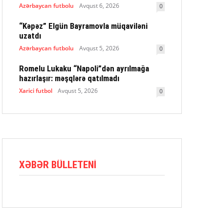
Azərbaycan futbolu
Avqust 6, 2026
0
“Kəpəz” Elgün Bayramovla müqaviləni
uzatdı
Azərbaycan futbolu
Avqust 5, 2026
0
Romelu Lukaku “Napoli”dən ayrılmağa
hazırlaşır: məşqlərə qatılmadı
Xarici futbol
Avqust 5, 2026
0
XƏBƏR BÜLLETENI